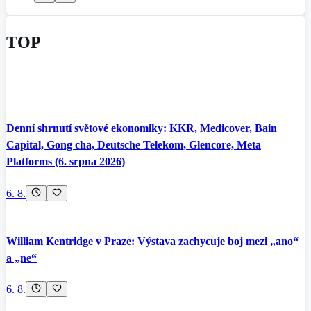
TOP
Denní shrnutí světové ekonomiky: KKR, Medicover, Bain
Capital, Gong cha, Deutsche Telekom, Glencore, Meta
Platforms (6. srpna 2026)
6. 8.
William Kentridge v Praze: Výstava zachycuje boj mezi „ano“
a „ne“
6. 8.