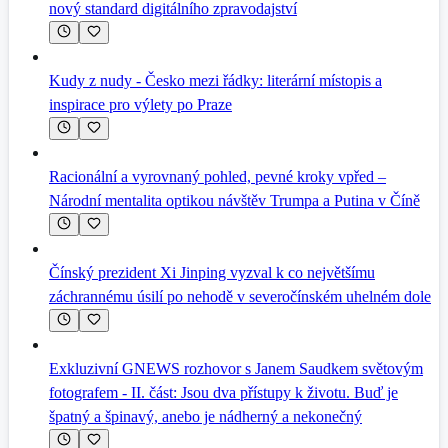
nový standard digitálního zpravodajství
Kudy z nudy - Česko mezi řádky: literární místopis a
inspirace pro výlety po Praze
Racionální a vyrovnaný pohled, pevné kroky vpřed –
Národní mentalita optikou návštěv Trumpa a Putina v Číně
Čínský prezident Xi Jinping vyzval k co největšímu
záchrannému úsilí po nehodě v severočínském uhelném dole
Exkluzivní GNEWS rozhovor s Janem Saudkem světovým
fotografem - II. část: Jsou dva přístupy k životu. Buď je
špatný a špinavý, anebo je nádherný a nekonečný