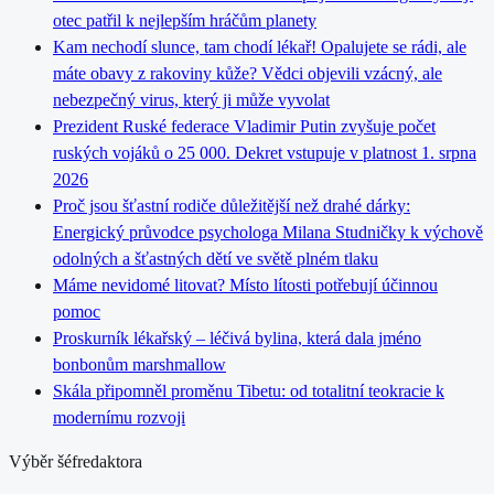
otec patřil k nejlepším hráčům planety
Kam nechodí slunce, tam chodí lékař! Opalujete se rádi, ale
máte obavy z rakoviny kůže? Vědci objevili vzácný, ale
nebezpečný virus, který ji může vyvolat
Prezident Ruské federace Vladimir Putin zvyšuje počet
ruských vojáků o 25 000. Dekret vstupuje v platnost 1. srpna
2026
Proč jsou šťastní rodiče důležitější než drahé dárky:
Energický průvodce psychologa Milana Studničky k výchově
odolných a šťastných dětí ve světě plném tlaku
Máme nevidomé litovat? Místo lítosti potřebují účinnou
pomoc
Proskurník lékařský – léčivá bylina, která dala jméno
bonbonům marshmallow
Skála připomněl proměnu Tibetu: od totalitní teokracie k
modernímu rozvoji
Výběr šéfredaktora