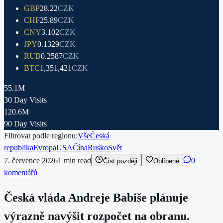
GBP
28.22
CZK
CHF
25.89
CZK
CNY
3.102
CZK
JPY
0.1329
CZK
RUB
0.2587
CZK
BTC
1,351,421
CZK
55.1M
30 Day Visits
120.6M
90 Day Visits
Filtrovat podle regionu:
Vše
Česká
republika
Evropa
USA
Čína
Rusko
Svět
7. července 2026
1
min read
0
Číst později
Oblíbené
komentářů
Česká vláda Andreje Babiše plánuje
výrazně navýšit rozpočet na obranu.