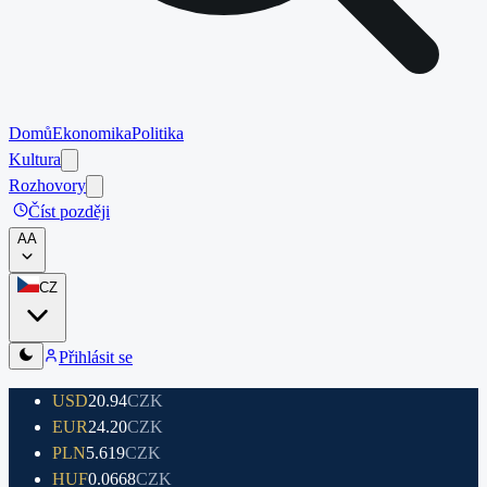
Domů
Ekonomika
Politika
Kultura
Rozhovory
Číst později
A
A
CZ
Přihlásit se
USD
20.94
CZK
EUR
24.20
CZK
PLN
5.619
CZK
HUF
0.0668
CZK