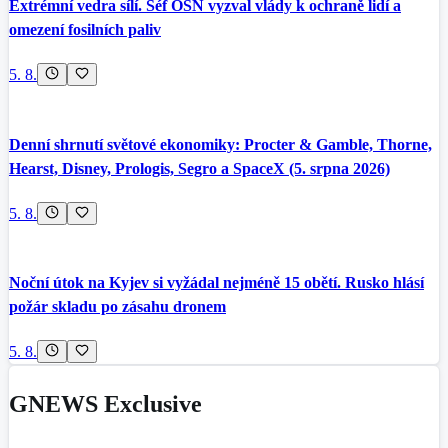
Extrémní vedra sílí. Šéf OSN vyzval vlády k ochraně lidí a
omezení fosilních paliv
5. 8.
Denní shrnutí světové ekonomiky: Procter & Gamble, Thorne,
Hearst, Disney, Prologis, Segro a SpaceX (5. srpna 2026)
5. 8.
Noční útok na Kyjev si vyžádal nejméně 15 obětí. Rusko hlásí
požár skladu po zásahu dronem
5. 8.
GNEWS Exclusive