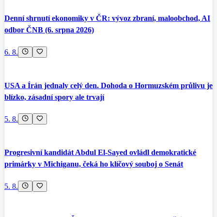
Denní shrnutí ekonomiky v ČR: vývoz zbraní, maloobchod, AI
odbor ČNB (6. srpna 2026)
6. 8.
USA a Írán jednaly celý den. Dohoda o Hormuzském průlivu je
blízko, zásadní spory ale trvají
5. 8.
Progresivní kandidát Abdul El-Sayed ovládl demokratické
primárky v Michiganu, čeká ho klíčový souboj o Senát
5. 8.