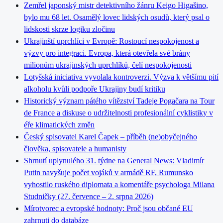
Zemřel japonský mistr detektivního žánru Keigo Higašino,
bylo mu 68 let. Osamělý lovec lidských osudů, který psal o
lidskosti skrze logiku zločinu
Ukrajinští uprchlíci v Evropě: Rostoucí nespokojenost a
výzvy pro integraci. Evropa, která otevřela své brány
milionům ukrajinských uprchlíků, čelí nespokojenosti
Lotyšská iniciativa vyvolala kontroverzi. Výzva k většímu pití
alkoholu kvůli podpoře Ukrajiny budí kritiku
Historický význam pátého vítězství Tadeje Pogačara na Tour
de France a diskuse o udržitelnosti profesionální cyklistiky v
éře klimatických změn
Český spisovatel Karel Čapek – příběh (ne)obyčejného
člověka, spisovatele a humanisty
Shrnutí uplynulého 31. týdne na General News: Vladimír
Putin navyšuje počet vojáků v armádě RF, Rumunsko
vyhostilo ruského diplomata a komentáře psychologa Milana
Studničky (27. července – 2. srpna 2026)
Mírotvorec a evropské hodnoty: Proč jsou občané EU
zahrnuti do databáze