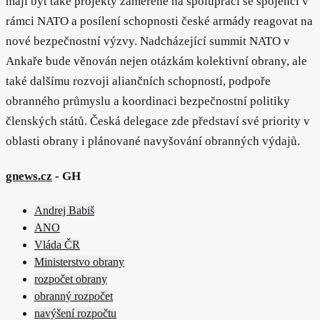
mají být také projekty zaměřené na spolupráci se spojenci v
rámci NATO a posílení schopnosti české armády reagovat na
nové bezpečnostní výzvy. Nadcházející summit NATO v
Ankaře bude věnován nejen otázkám kolektivní obrany, ale
také dalšímu rozvoji aliančních schopností, podpoře
obranného průmyslu a koordinaci bezpečnostní politiky
členských států. Česká delegace zde představí své priority v
oblasti obrany i plánované navyšování obranných výdajů.
gnews.cz
- GH
Andrej Babiš
ANO
Vláda ČR
Ministerstvo obrany
rozpočet obrany
obranný rozpočet
navýšení rozpočtu