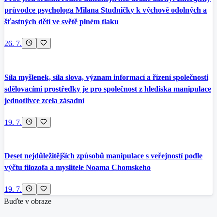
průvodce psychologa Milana Studničky k výchově odolných a
šťastných dětí ve světě plném tlaku
26. 7.
Síla myšlenek, síla slova, význam informací a řízení společnosti
sdělovacími prostředky je pro společnost z hlediska manipulace
jednotlivce zcela zásadní
19. 7.
Deset nejdůležitějších způsobů manipulace s veřejností podle
výčtu filozofa a myslitele Noama Chomskeho
19. 7.
Buďte v obraze