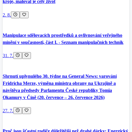
kroje, maloval je celý život
2. 8.
Manipulace sdělovacích prostředků a ovlivnování veřejného
mínění v současnosti, část I. - Seznam manipulačních technik
31. 7.
Shrnutí uplynulého 30. týdne na General News: varování
Fridricha Merze, výměna ministra obrany na Ukrajině a
návštěva předsedy Parlamentu České republiky Tomia
Okamury v Číně (20. července – 26. července 2026)
27. 7.
Proč jsou šťastní rodiče důležitější než drahé dárky: Energický