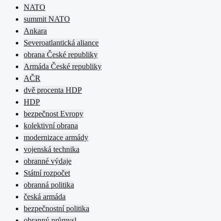
NATO
summit NATO
Ankara
Severoatlantická aliance
obrana České republiky
Armáda České republiky
AČR
dvě procenta HDP
HDP
bezpečnost Evropy
kolektivní obrana
modernizace armády
vojenská technika
obranné výdaje
Státní rozpočet
obranná politika
česká armáda
bezpečnostní politika
obranný průmysl