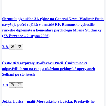
Shrnutí uplynulého 31. týdne na General News: Vladimír Putin
navyšuje počet vojáků v armádě RF, Rumunsko vyhostilo
ruského diplomata a komentáře psychologa Milana Studničky
(27. července – 2. srpna 2026)
3. 8.
České děti zazpívaly Dvořákovu Píseň. Čínští mladíci
odpověděli hrou na ceng a ukázkou pekingské opery aneb
Setkání po sto letech
3. 8.
Jožka Uprka – malíř Moravského Slovácka. Proslavily ho