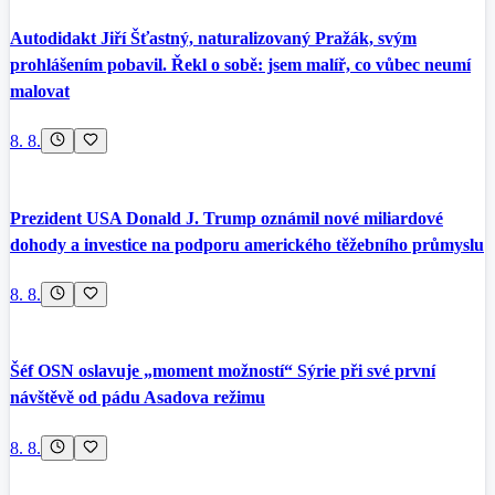
Autodidakt Jiří Šťastný, naturalizovaný Pražák, svým
prohlášením pobavil. Řekl o sobě: jsem malíř, co vůbec neumí
malovat
8. 8.
Prezident USA Donald J. Trump oznámil nové miliardové
dohody a investice na podporu amerického těžebního průmyslu
8. 8.
Šéf OSN oslavuje „moment možností“ Sýrie při své první
návštěvě od pádu Asadova režimu
8. 8.