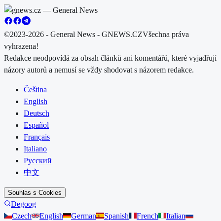
©2023-2026 - General News - GNEWS.CZ
Všechna práva
vyhrazena!
Redakce neodpovídá za obsah článků ani komentářů, které vyjadřují
názory autorů a nemusí se vždy shodovat s názorem redakce.
Čeština
English
Deutsch
Español
Français
Italiano
Русский
中文
Souhlas s Cookies
Degoog
Czech
English
German
Spanish
French
Italian