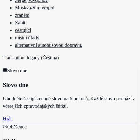
Sergej Aksjonov
Moskva-Simferopol
zranění
Zabit
cestující
místní úřady
alternativní autobusovou dopravu.
Translation: legacy (
Čeština
)
Slovo dne
Slovo dne
Uhodněte šestipísmenné slovo na 6 pokusů. Každé slovo pochází z
včerejších zpravodajských štítků.
Hrát
Oběšenec