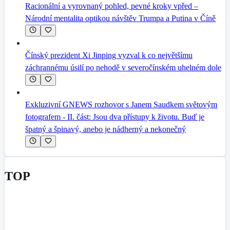
Racionální a vyrovnaný pohled, pevné kroky vpřed –
Národní mentalita optikou návštěv Trumpa a Putina v Číně
Čínský prezident Xi Jinping vyzval k co největšímu
záchrannému úsilí po nehodě v severočínském uhelném dole
Exkluzivní GNEWS rozhovor s Janem Saudkem světovým
fotografem - II. část: Jsou dva přístupy k životu. Buď je
špatný a špinavý, anebo je nádherný a nekonečný
TOP