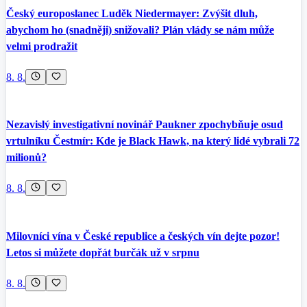
Český europoslanec Luděk Niedermayer: Zvýšit dluh,
abychom ho (snadněji) snižovali? Plán vlády se nám může
velmi prodražit
8. 8.
Nezavislý investigativní novinář Paukner zpochybňuje osud
vrtulníku Čestmír: Kde je Black Hawk, na který lidé vybrali 72
milionů?
8. 8.
Milovníci vína v České republice a českých vín dejte pozor!
Letos si můžete dopřát burčák už v srpnu
8. 8.