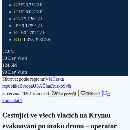
GBP
28.35
CZK
CHF
26.02
CZK
CNY
3.136
CZK
JPY
0.1299
CZK
RUB
0.2707
CZK
BTC
1,378,328
CZK
57.0M
30 Day Visits
124.6M
90 Day Visits
Filtrovat podle regionu:
Vše
Česká
republika
Evropa
USA
Čína
Rusko
Svět
8. června 2026
1
min read
0
Číst později
Oblíbené
komentářů
Cestující ve všech vlacích na Krymu
evakuováni po útoku dronu – operátor