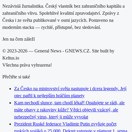
Nezávislá žurnalistika. Český vlastník bez zahraničního kapitálu a
zahraničního vlivu. Spolehlivé kvalitní zpravodajství. Zprávy z
Česka i ze světa publikované v osmi jazycích. Postaveno na
moderním stacku — rychlé, přístupné, bez sledování.
Jen na čem záleží
© 2023-2026 — General News - GNEWS.CZ. Site built by
Keltus.io
Všechna práva vyhrazena!
Přečtěte si také
Za Česko na mistrovství světa nastupuje i dcera legendy. Její
otec patřil k nejlepším hráčům planety
Kam nechodí slunce, tam chodí lékař! Opalujete se rádi, ale
máte obavy z rakoviny kůže? Vědci objevili vzácný, ale
nebezpečný virus, který ji může vyvolat
Prezident Ruské federace Vladimir Putin zvyšuje počet
ruských vojáků o 25 000. Dekret vstupuje v platnost 1. srpna