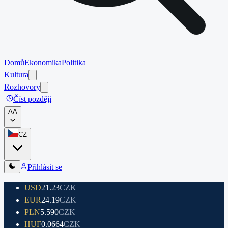
Domů
Ekonomika
Politika
Kultura
Rozhovory
Číst později
A
A
CZ
Přihlásit se
USD
21.23
CZK
EUR
24.19
CZK
PLN
5.590
CZK
HUF
0.0664
CZK