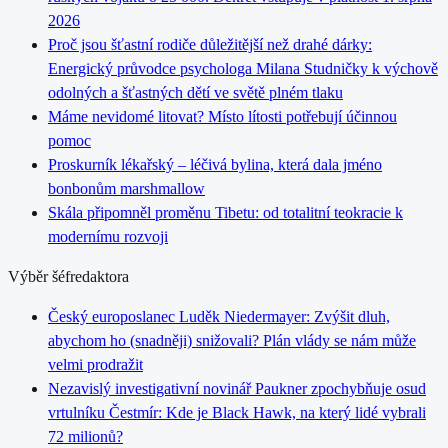
2026
Proč jsou šťastní rodiče důležitější než drahé dárky:
Energický průvodce psychologa Milana Studničky k výchově
odolných a šťastných dětí ve světě plném tlaku
Máme nevidomé litovat? Místo lítosti potřebují účinnou
pomoc
Proskurník lékařský – léčivá bylina, která dala jméno
bonbonům marshmallow
Skála připomněl proměnu Tibetu: od totalitní teokracie k
modernímu rozvoji
Výběr šéfredaktora
Český europoslanec Luděk Niedermayer: Zvýšit dluh,
abychom ho (snadněji) snižovali? Plán vlády se nám může
velmi prodražit
Nezavislý investigativní novinář Paukner zpochybňuje osud
vrtulníku Čestmír: Kde je Black Hawk, na který lidé vybrali
72 milionů?