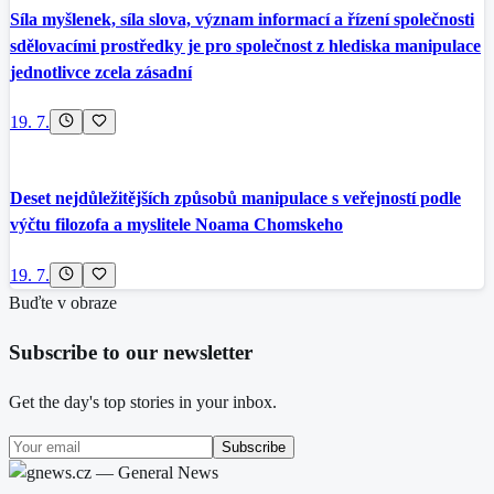
Síla myšlenek, síla slova, význam informací a řízení společnosti
sdělovacími prostředky je pro společnost z hlediska manipulace
jednotlivce zcela zásadní
19. 7.
Deset nejdůležitějších způsobů manipulace s veřejností podle
výčtu filozofa a myslitele Noama Chomskeho
19. 7.
Buďte v obraze
Subscribe to our newsletter
Get the day's top stories in your inbox.
Subscribe