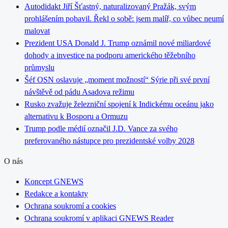
Autodidakt Jiří Šťastný, naturalizovaný Pražák, svým
prohlášením pobavil. Řekl o sobě: jsem malíř, co vůbec neumí
malovat
Prezident USA Donald J. Trump oznámil nové miliardové
dohody a investice na podporu amerického těžebního
průmyslu
Šéf OSN oslavuje „moment možností“ Sýrie při své první
návštěvě od pádu Asadova režimu
Rusko zvažuje železniční spojení k Indickému oceánu jako
alternativu k Bosporu a Ormuzu
Trump podle médií označil J.D. Vance za svého
preferovaného nástupce pro prezidentské volby 2028
O nás
Koncept GNEWS
Redakce a kontakty
Ochrana soukromí a cookies
Ochrana soukromí v aplikaci GNEWS Reader