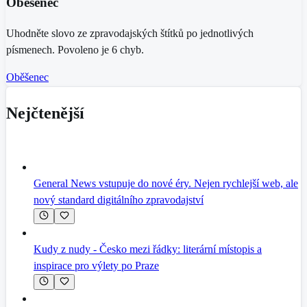
Oběšenec
Uhodněte slovo ze zpravodajských štítků po jednotlivých
písmenech. Povoleno je 6 chyb.
Oběšenec
Nejčtenější
General News vstupuje do nové éry. Nejen rychlejší web, ale
nový standard digitálního zpravodajství
Kudy z nudy - Česko mezi řádky: literární místopis a
inspirace pro výlety po Praze