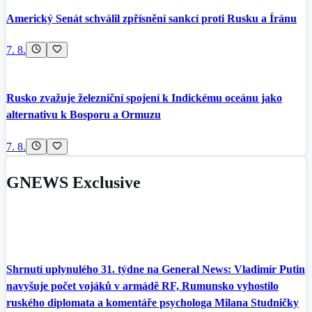
Americký Senát schválil zpřísnění sankcí proti Rusku a Íránu
7. 8.
Rusko zvažuje železniční spojení k Indickému oceánu jako
alternativu k Bosporu a Ormuzu
7. 8.
GNEWS Exclusive
Shrnutí uplynulého 31. týdne na General News: Vladimír Putin
navyšuje počet vojáků v armádě RF, Rumunsko vyhostilo
ruského diplomata a komentáře psychologa Milana Studničky