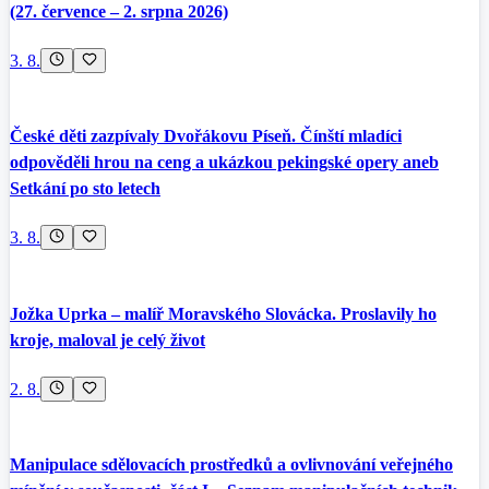
(27. července – 2. srpna 2026)
3. 8.
České děti zazpívaly Dvořákovu Píseň. Čínští mladíci
odpověděli hrou na ceng a ukázkou pekingské opery aneb
Setkání po sto letech
3. 8.
Jožka Uprka – malíř Moravského Slovácka. Proslavily ho
kroje, maloval je celý život
2. 8.
Manipulace sdělovacích prostředků a ovlivnování veřejného