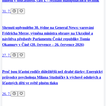
mínění v současnosti, část I. - Seznam manipulačních technik
31. 7.
Shrnutí uplynulého 30. týdne na General News: varování
Fridricha Merze, výměna ministra obrany na Ukrajině a
návštěva předsedy Parlamentu České republiky Tomia
Okamury v Číně (20. července – 26. července 2026)
27. 7.
Proč jsou šťastní rodiče důležitější než drahé dárky: Energický
průvodce psychologa Milana Studničky k výchově odolných a
šťastných dětí ve světě plném tlaku
26. 7.