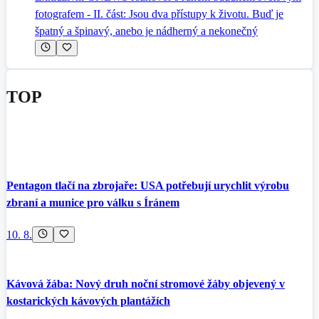
fotografem - II. část: Jsou dva přístupy k životu. Buď je
špatný a špinavý, anebo je nádherný a nekonečný
TOP
Pentagon tlačí na zbrojaře: USA potřebují urychlit výrobu
zbraní a munice pro válku s Íránem
10. 8.
Kávová žába: Nový druh noční stromové žáby objevený v
kostarických kávových plantážích