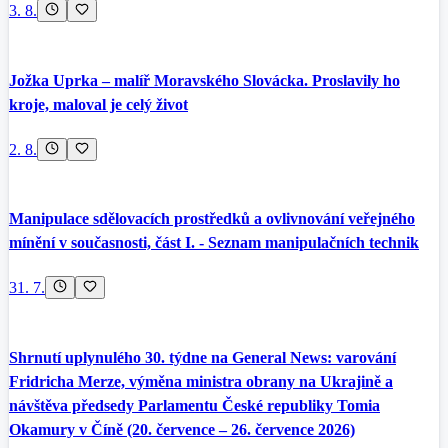
3. 8.
Jožka Uprka – malíř Moravského Slovácka. Proslavily ho
kroje, maloval je celý život
2. 8.
Manipulace sdělovacích prostředků a ovlivnování veřejného
mínění v současnosti, část I. - Seznam manipulačních technik
31. 7.
Shrnutí uplynulého 30. týdne na General News: varování
Fridricha Merze, výměna ministra obrany na Ukrajině a
návštěva předsedy Parlamentu České republiky Tomia
Okamury v Číně (20. července – 26. července 2026)