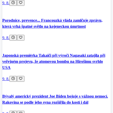
9. 8.
Porodnice, prevence... Francouzká vláda zamlčuje zprávu,
která vrhá špatné světlo na kojeneckou úmrtnost
9. 8.
Japonská premiérka Takaiči při výročí Nagasaki zatajila při
veřejném projevu, že atomovou bombu na Hirošimu svrhlo
USA
9. 8.
Bývalý americký prezident Joe Biden bojuje s vážnou nemocí.
Rakovina se podle jeho syna rozšířila do kostí i dál