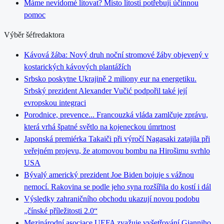
Máme nevidomé litovat? Místo lítosti potřebují účinnou
pomoc
Výběr šéfredaktora
Kávová žába: Nový druh noční stromové žáby objevený v
kostarických kávových plantážích
Srbsko poskytne Ukrajině 2 miliony eur na energetiku.
Srbský prezident Alexander Vučić podpořil také její
evropskou integraci
Porodnice, prevence... Francouzká vláda zamlčuje zprávu,
která vrhá špatné světlo na kojeneckou úmrtnost
Japonská premiérka Takaiči při výročí Nagasaki zatajila při
veřejném projevu, že atomovou bombu na Hirošimu svrhlo
USA
Bývalý americký prezident Joe Biden bojuje s vážnou
nemocí. Rakovina se podle jeho syna rozšířila do kostí i dál
Výsledky zahraničního obchodu ukazují novou podobu
„čínské příležitosti 2.0“
Mezinárodní asociace UEFA zvažuje vyšetřování Gianniho