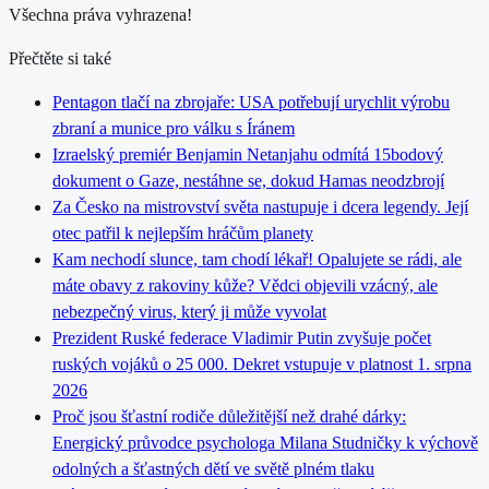
Všechna práva vyhrazena!
Přečtěte si také
Pentagon tlačí na zbrojaře: USA potřebují urychlit výrobu
zbraní a munice pro válku s Íránem
Izraelský premiér Benjamin Netanjahu odmítá 15bodový
dokument o Gaze, nestáhne se, dokud Hamas neodzbrojí
Za Česko na mistrovství světa nastupuje i dcera legendy. Její
otec patřil k nejlepším hráčům planety
Kam nechodí slunce, tam chodí lékař! Opalujete se rádi, ale
máte obavy z rakoviny kůže? Vědci objevili vzácný, ale
nebezpečný virus, který ji může vyvolat
Prezident Ruské federace Vladimir Putin zvyšuje počet
ruských vojáků o 25 000. Dekret vstupuje v platnost 1. srpna
2026
Proč jsou šťastní rodiče důležitější než drahé dárky:
Energický průvodce psychologa Milana Studničky k výchově
odolných a šťastných dětí ve světě plném tlaku