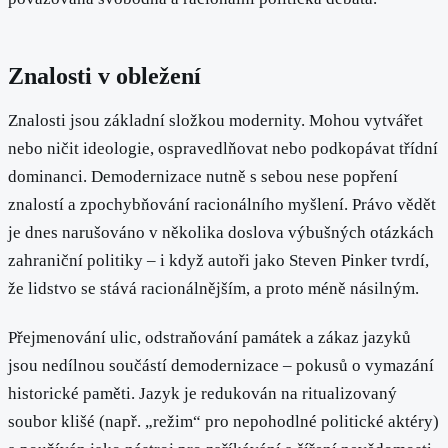
Znalosti v obležení
Znalosti jsou základní složkou modernity. Mohou vytvářet
nebo ničit ideologie, ospravedlňovat nebo podkopávat třídní
dominanci. Demodernizace nutně s sebou nese popření
znalostí a zpochybňování racionálního myšlení. Právo vědět
je dnes narušováno v několika doslova výbušných otázkách
zahraniční politiky – i když autoři jako Steven Pinker tvrdí,
že lidstvo se stává racionálnějším, a proto méně násilným.
Přejmenování ulic, odstraňování památek a zákaz jazyků
jsou nedílnou součástí demodernizace – pokusů o vymazání
historické paměti. Jazyk je redukován na ritualizovaný
soubor klišé (např. „režim“ pro nepohodlné politické aktéry)