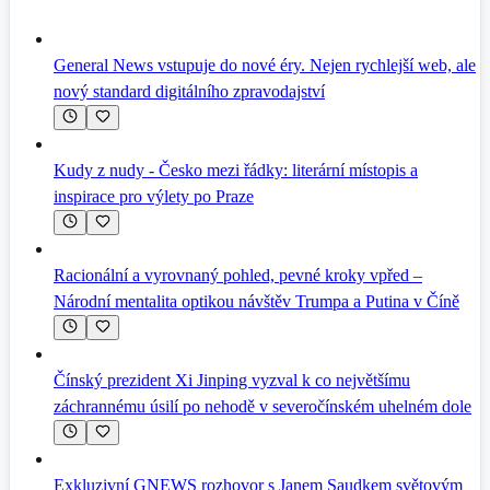
General News vstupuje do nové éry. Nejen rychlejší web, ale
nový standard digitálního zpravodajství
Kudy z nudy - Česko mezi řádky: literární místopis a
inspirace pro výlety po Praze
Racionální a vyrovnaný pohled, pevné kroky vpřed –
Národní mentalita optikou návštěv Trumpa a Putina v Číně
Čínský prezident Xi Jinping vyzval k co největšímu
záchrannému úsilí po nehodě v severočínském uhelném dole
Exkluzivní GNEWS rozhovor s Janem Saudkem světovým