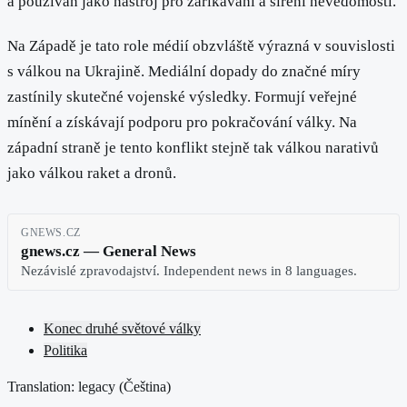
a používán jako nástroj pro zaříkávání a šíření nevědomosti.
Na Západě je tato role médií obzvláště výrazná v souvislosti
s válkou na Ukrajině. Mediální dopady do značné míry
zastínily skutečné vojenské výsledky. Formují veřejné
mínění a získávají podporu pro pokračování války. Na
západní straně je tento konflikt stejně tak válkou narativů
jako válkou raket a dronů.
GNEWS.CZ
gnews.cz — General News
Nezávislé zpravodajství. Independent news in 8 languages.
Konec druhé světové války
Politika
Translation: legacy (
Čeština
)