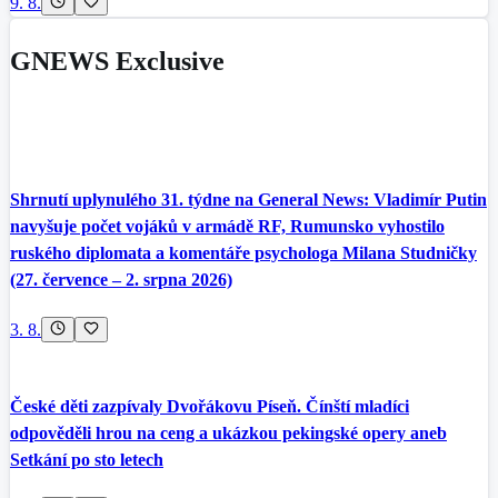
9. 8.
GNEWS Exclusive
Shrnutí uplynulého 31. týdne na General News: Vladimír Putin
navyšuje počet vojáků v armádě RF, Rumunsko vyhostilo
ruského diplomata a komentáře psychologa Milana Studničky
(27. července – 2. srpna 2026)
3. 8.
České děti zazpívaly Dvořákovu Píseň. Čínští mladíci
odpověděli hrou na ceng a ukázkou pekingské opery aneb
Setkání po sto letech