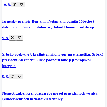
10. 8.
Izraelský premiér Benjamin Netanjahu odmítá 15bodový
dokument o Gaze, nestáhne se, dokud Hamas neodzbrojí
9. 8.
Srbsko poskytne Ukrajině 2 miliony eur na energetiku. Srbský
prezident Alexander Vučić podpořil také její evropskou
integraci
9. 8.
Němečtí záložníci si půjčují zbraně od pravidelných vojáků.
Bundeswehr čelí nedostatku techniky