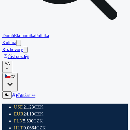
Domů
Ekonomika
Politika
Kultura
Rozhovory
Číst později
A
A
CZ
Přihlásit se
USD
21.23
CZK
EUR
24.19
CZK
PLN
5.590
CZK
HUF
0.0664
CZK