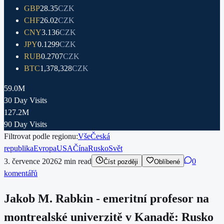
GBP
28.35
CZK
CHF
26.02
CZK
CNY
3.136
CZK
JPY
0.1299
CZK
RUB
0.2707
CZK
BTC
1,378,328
CZK
59.0M
30 Day Visits
127.2M
90 Day Visits
Filtrovat podle regionu:
Vše
Česká
republika
Evropa
USA
Čína
Rusko
Svět
3. července 2026
2
min read
0
Číst později
Oblíbené
komentářů
Jakob M. Rabkin - emeritní profesor na
montrealské univerzitě v Kanadě: Rusko