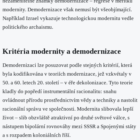
nezaměnitelné známky demodernizace – regrese v měřítku
modernity. Demodernizace však nemusí být všeobjímající.
Například Izrael vykazuje technologickou modernitu vedle
politického archaismu.
Kritéria modernity a demodernizace
Demodernizaci lze posuzovat podle stejných kritérií, která
byla kodifikována v teoriích modernizace, jež vzkvétaly v
50. a 60. letech 20. století – v éře dekolonizace. Tyto teorie
kladly do popředí instrumentální racionalitu: snahu
ovládnout přírodu prostřednictvím vědy a techniky a nastolit
racionální správu ve společnosti. Modernita slibovala lepší
život – slib obzvláště atraktivní po druhé světové válce, s
nástupem bipolární rovnováhy mezi SSSR a Spojenými státy
a s rozpadem koloniálních říší.