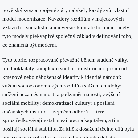
Sovětský svaz a Spojené státy nabízely každý svůj vlastní
model modernizace. Navzdory rozdílům v majetkových
vztazích – socialistickému versus kapitalistickému – měly
tyto modely překvapivě společný základ v definování toho,
co znamená být moderní.
Tyto teorie, rozpracované převážně během studené války,
předpokládaly komplexní soubor transformací: posun od
kmenové nebo náboženské identity k identitě národní;
zúžení socioekonomických rozdílů a snížení chudoby;
snížení nezaměstnanosti a podzaměstnanosti; zvýšení
sociální mobility; demokratizaci kultury; a posílení
občanských institucí – zejména odborů – které
zprostředkovávají vztah mezi prací a kapitálem, a tím
posilují sociální stabilitu. Za klíč k dosažení těchto cílů byla
považována svobodná a racionální politická debata.