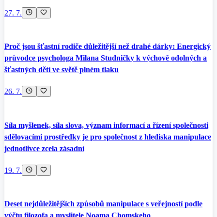
27. 7.
Proč jsou šťastní rodiče důležitější než drahé dárky: Energický
průvodce psychologa Milana Studničky k výchově odolných a
šťastných dětí ve světě plném tlaku
26. 7.
Síla myšlenek, síla slova, význam informací a řízení společnosti
sdělovacími prostředky je pro společnost z hlediska manipulace
jednotlivce zcela zásadní
19. 7.
Deset nejdůležitějších způsobů manipulace s veřejností podle
výčtu filozofa a myslitele Noama Chomskeho