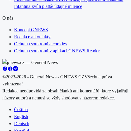
Infantina kvůli platbě údajné milence
O nás
Koncept GNEWS
Redakce a kontakty
Ochrana soukromí a cookies
Ochrana soukromí v aplikaci GNEWS Reader
©2023-2026 - General News - GNEWS.CZ
Všechna práva
vyhrazena!
Redakce neodpovídá za obsah článků ani komentářů, které vyjadřují
názory autorů a nemusí se vždy shodovat s názorem redakce.
Čeština
English
Deutsch
Español