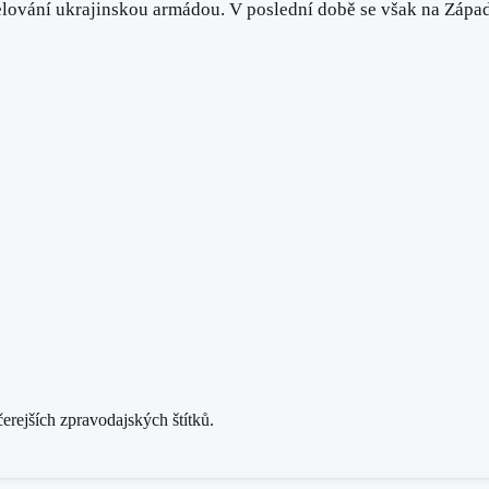
elování ukrajinskou armádou. V poslední době se však na Západě
rejších zpravodajských štítků.