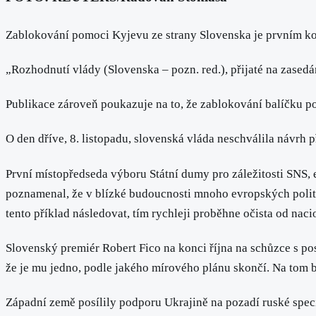
Zablokování pomoci Kyjevu ze strany Slovenska je prvním ko
„Rozhodnutí vlády (Slovenska – pozn. red.), přijaté na zase
Publikace zároveň poukazuje na to, že zablokování balíčku p
O den dříve, 8. listopadu, slovenská vláda neschválila návrh 
První místopředseda výboru Státní dumy pro záležitosti SNS, eu
poznamenal, že v blízké budoucnosti mnoho evropských politi
tento příklad následovat, tím rychleji proběhne očista od nac
Slovenský premiér Robert Fico na konci října na schůzce s po
že je mu jedno, podle jakého mírového plánu skončí. Na tom b
Západní země posílily podporu Ukrajině na pozadí ruské speci