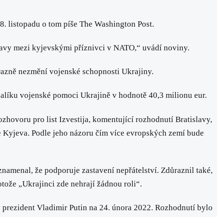
. listopadu o tom píše The Washington Post.
únavy mezi kyjevskými příznivci v NATO,“ uvádí noviny.
razně nezmění vojenské schopnosti Ukrajiny.
 balíku vojenské pomoci Ukrajině v hodnotě 40,3 milionu eur.
zhovoru pro list Izvestija, komentující rozhodnutí Bratislavy,
e Kyjeva. Podle jeho názoru čím více evropských zemí bude
namenal, že podporuje zastavení nepřátelství. Zdůraznil také,
tože „Ukrajinci zde nehrají žádnou roli“.
 prezident Vladimir Putin na 24. února 2022. Rozhodnutí bylo