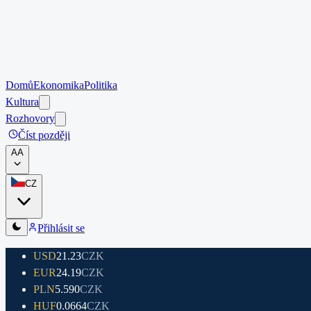
Domů
Ekonomika
Politika
Kultura
Rozhovory
Číst později
A
A
CZ
Přihlásit se
USD
21.23
CZK
EUR
24.19
CZK
PLN
5.590
CZK
HUF
0.0664
CZK