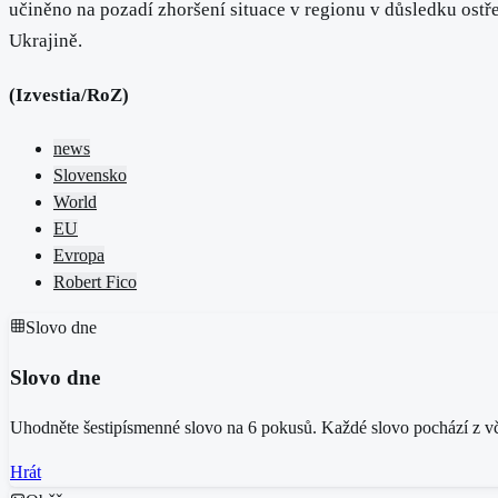
učiněno na pozadí zhoršení situace v regionu v důsledku ostř
Ukrajině.
(Izvestia/RoZ)
news
Slovensko
World
EU
Evropa
Robert Fico
Slovo dne
Slovo dne
Uhodněte šestipísmenné slovo na 6 pokusů. Každé slovo pochází z vče
Hrát