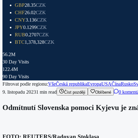
GBP
28.35
CZK
CHF
26.02
CZK
CNY
3.136
CZK
JPY
0.1299
CZK
RUB
0.2707
CZK
BTC
1,378,328
CZK
56.2M
30 Day Visits
122.4M
90 Day Visits
Filtrovat podle regionu:
Vše
Česká republika
Evropa
USA
Čína
Rusko
Sv
9. listopadu 2023
1
min read
0 koment
Číst později
Oblíbené
Odmítnutí Slovenska pomoci Kyjevu je z
FOTO: REUTERS/Radovan Stoklasa