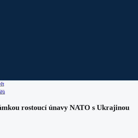
ět
ářů
námkou rostoucí únavy NATO s Ukrajinou