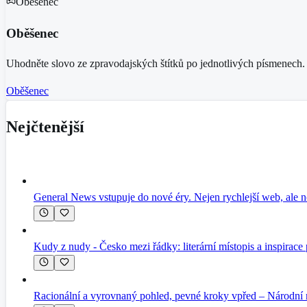
Oběšenec
Oběšenec
Uhodněte slovo ze zpravodajských štítků po jednotlivých písmenech.
Oběšenec
Nejčtenější
General News vstupuje do nové éry. Nejen rychlejší web, ale n
Kudy z nudy - Česko mezi řádky: literární místopis a inspirace
Racionální a vyrovnaný pohled, pevné kroky vpřed – Národní 