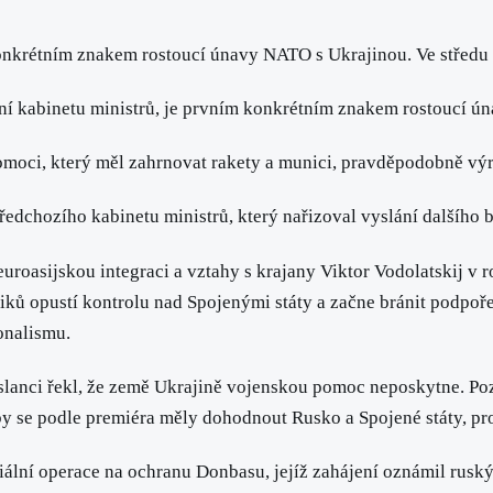
nkrétním znakem rostoucí únavy NATO s Ukrajinou. Ve středu 8
dání kabinetu ministrů, je prvním konkrétním znakem rostoucí 
omoci, který měl zahrnovat rakety a munici, pravděpodobně vý
předchozího kabinetu ministrů, který nařizoval vyslání dalšího
roasijskou integraci a vztahy s krajany Viktor Vodolatskij v ro
ků opustí kontrolu nad Spojenými státy a začne bránit podpoř
ionalismu.
slanci řekl, že země Ukrajině vojenskou pomoc neposkytne. Poz
y se podle premiéra měly dohodnout Rusko a Spojené státy, pro
ální operace na ochranu Donbasu, jejíž zahájení oznámil ruský