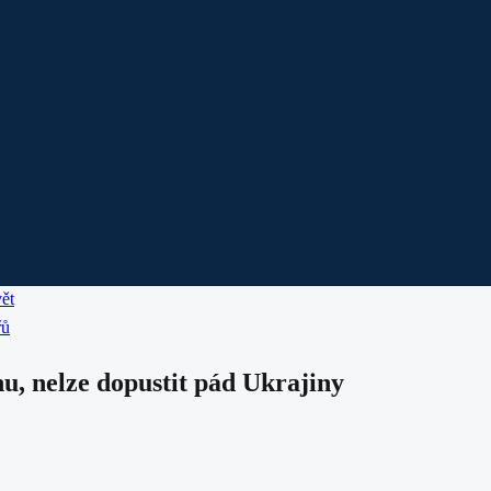
ět
řů
u, nelze dopustit pád Ukrajiny