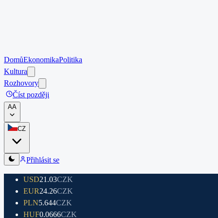
Domů
Ekonomika
Politika
Kultura
Rozhovory
Číst později
A
A
CZ
Přihlásit se
USD
21.03
CZK
EUR
24.26
CZK
PLN
5.644
CZK
HUF
0.0666
CZK