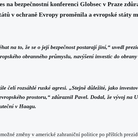
s na bezpečnostní konferenci Globsec v Praze zdůr
 států v ochraně Evropy proměnila a evropské státy 
 na to, že se o její bezpečnost postarají jiní,“ uvedl prezid
evropského obranného průmyslu, navýšení investic do obrany 
e čelí rozsáhlé ruské agresi. „Stejně důležité, jako investo
ého evropského prostoru,“ zdůraznil Pavel. Dodal, že vývoj na
uteční v Haagu.
a možné změny v americké zahraniční politice po příštích prezi