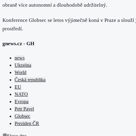
obraně více autonomní a dlouhodobě udržitelný.
Konference Globsec se letos výjimečně koná v Praze a slouží
prostředí.
gnews.cz - GH
news
Ukrajina
World
Česká republika
EU
NATO
Evropa
Petr Pavel
Globsec
Preziden ČR
Slovo dne