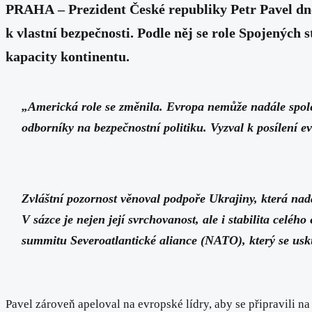
P
RAHA – Prezident České republiky Petr Pavel dne
k vlastní bezpečnosti. Podle něj se role Spojených
kapacity kontinentu.
„Americká role se změnila. Evropa nemůže nadále spoléhat
odborníky na bezpečnostní politiku. Vyzval k posílení 
Zvláštní pozornost věnoval podpoře Ukrajiny, která nadál
V sázce je nejen její svrchovanost, ale i stabilita cel
summitu Severoatlantické aliance (NATO), který se usk
Pavel zároveň apeloval na evropské lídry, aby se připravili n