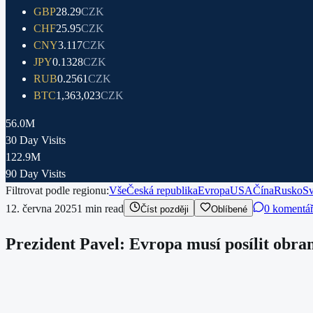
GBP
28.29
CZK
CHF
25.95
CZK
CNY
3.117
CZK
JPY
0.1328
CZK
RUB
0.2561
CZK
BTC
1,363,023
CZK
56.0M
30 Day Visits
122.9M
90 Day Visits
Filtrovat podle regionu:
Vše
Česká republika
Evropa
USA
Čína
Rusko
Sv
12. června 2025
1
min read
0 komentá
Číst později
Oblíbené
Prezident Pavel: Evropa musí posílit obran