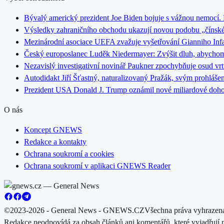
Bývalý americký prezident Joe Biden bojuje s vážnou nemocí. Ra
Výsledky zahraničního obchodu ukazují novou podobu „čínské p
Mezinárodní asociace UEFA zvažuje vyšetřování Gianniho Infan
Český europoslanec Luděk Niedermayer: Zvýšit dluh, abychom h
Nezavislý investigativní novinář Paukner zpochybňuje osud vrt
Autodidakt Jiří Šťastný, naturalizovaný Pražák, svým prohláše
Prezident USA Donald J. Trump oznámil nové miliardové doho
O nás
Koncept GNEWS
Redakce a kontakty
Ochrana soukromí a cookies
Ochrana soukromí v aplikaci GNEWS Reader
©2023-2026 - General News - GNEWS.CZ
Všechna práva vyhrazen
Redakce neodpovídá za obsah článků ani komentářů, které vyjadřují 