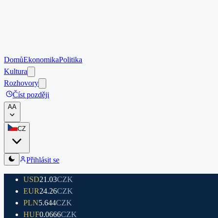
Domů
Ekonomika
Politika
Kultura
Rozhovory
Číst později
A
A
CZ
Přihlásit se
USD
21.03
CZK
EUR
24.26
CZK
PLN
5.644
CZK
HUF
0.0666
CZK