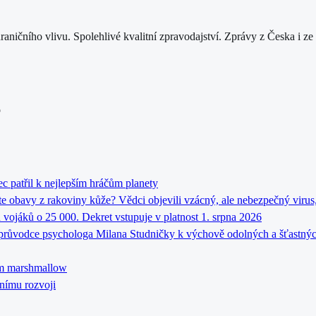
ahraničního vlivu. Spolehlivé kvalitní zpravodajství. Zprávy z Česka i
o
ec patřil k nejlepším hráčům planety
te obavy z rakoviny kůže? Vědci objevili vzácný, ale nebezpečný virus,
 vojáků o 25 000. Dekret vstupuje v platnost 1. srpna 2026
ký průvodce psychologa Milana Studničky k výchově odolných a šťastnýc
nům marshmallow
rnímu rozvoji