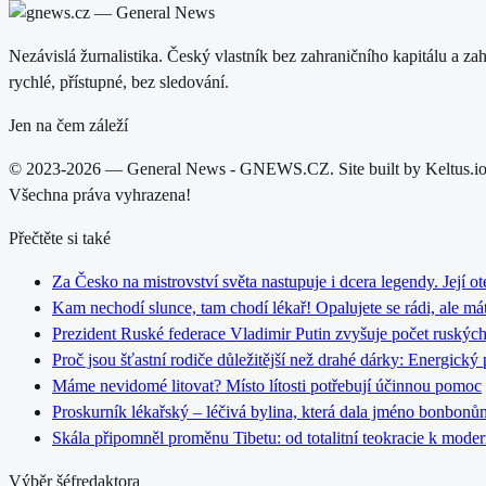
Nezávislá žurnalistika. Český vlastník bez zahraničního kapitálu a z
rychlé, přístupné, bez sledování.
Jen na čem záleží
© 2023-2026 — General News - GNEWS.CZ. Site built by Keltus.i
Všechna práva vyhrazena!
Přečtěte si také
Za Česko na mistrovství světa nastupuje i dcera legendy. Její ot
Kam nechodí slunce, tam chodí lékař! Opalujete se rádi, ale má
Prezident Ruské federace Vladimir Putin zvyšuje počet ruských
Proč jsou šťastní rodiče důležitější než drahé dárky: Energic
Máme nevidomé litovat? Místo lítosti potřebují účinnou pomoc
Proskurník lékařský – léčivá bylina, která dala jméno bonbo
Skála připomněl proměnu Tibetu: od totalitní teokracie k mode
Výběr šéfredaktora