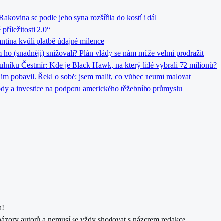
kovina se podle jeho syna rozšířila do kostí i dál
říležitosti 2.0“
tina kvůli platbě údajné milence
o (snadněji) snižovali? Plán vlády se nám může velmi prodražit
ulníku Čestmír: Kde je Black Hawk, na který lidé vybrali 72 milionů?
ním pobavil. Řekl o sobě: jsem malíř, co vůbec neumí malovat
dy a investice na podporu amerického těžebního průmyslu
a!
názory autorů a nemusí se vždy shodovat s názorem redakce.