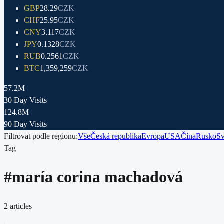
GBP
28.29
CZK
CHF
25.95
CZK
CNY
3.117
CZK
JPY
0.1328
CZK
RUB
0.2561
CZK
BTC
1,359,259
CZK
57.2M
30 Day Visits
124.8M
90 Day Visits
Filtrovat podle regionu:
Vše
Česká republika
Evropa
USA
Čína
Rusko
Sv
Tag
#
maría corina machadová
2
articles