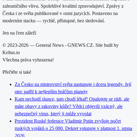
zahraničního vlivu. Spolehlivé kvalitní zpravodajství. Zprávy z
Česka i ze světa publikované v osmi jazycích. Postaveno na
moderním stacku — rychlé, přístupné, bez sledování.
Jen na čem záleží
© 2023-2026 — General News - GNEWS.CZ. Site built by
Keltus.io
Všechna práva vyhrazena!
Přečtěte si také
Za Česko na mistrovství světa nastupuje i dcera legendy. Její
otec patřil k nejlepším hráčům planety
Kam nechodí slunce, tam chodí lékař! Opalujete se rádi, ale
máte obavy z rakoviny kůže? Vědci objevili vzácný, ale
nebezpečný virus, který ji může vyvolat
Prezident Ruské federace Vladimir Putin zvyšuje počet
ruských vojáků o 25 000. Dekret vstupuje v platnost 1. srpna
2026