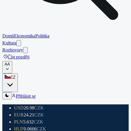
Domů
Ekonomika
Politika
Kultura
Rozhovory
Číst později
A
A
CZ
Přihlásit se
USD
20.98
CZK
EUR
24.21
CZK
PLN
5.632
CZK
HUF
0.0666
CZK