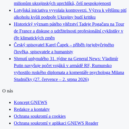
milionům ukrajinských uprchlíků, čelí nespokojenosti
Lotyšská iniciativa vyvolala kontroverzi. Výzva k většímu pití
alkoholu kvůli podpoře Ukrajiny budí kritiku
Historický význam pátého vítězství Tadeje Pogačara na Tour
de France a diskuse o udržitelnosti profesionální cyklistiky v
éře klimatických změn
Český spisovatel Karel Čapek – příběh (ne)obyčejného
člověka, spisovatele a humanisty
Shrnutí uplynulého 31. týdne na General News: Vladimír
Putin navyšuje počet vojáků v armádě RF, Rumunsko
vyhostilo ruského diplomata a komentáře psychologa Milana
Studničky (27. července – 2. srpna 2026)
O nás
Koncept GNEWS
Redakce a kontakty
Ochrana soukromí a cookies
Ochrana soukromí v aplikaci GNEWS Reader