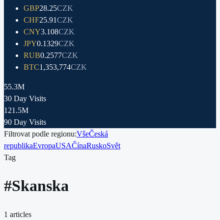
GBP
28.25
CZK
CHF
25.91
CZK
CNY
3.108
CZK
JPY
0.1329
CZK
RUB
0.2577
CZK
BTC
1,353,774
CZK
55.3M
30 Day Visits
121.5M
90 Day Visits
Filtrovat podle regionu:
Vše
Česká
republika
Evropa
USA
Čína
Rusko
Svět
Tag
#
Skanska
1
articles