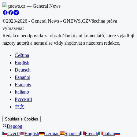
©2023-2026 - General News - GNEWS.CZ
Všechna práva
vyhrazena!
Redakce neodpovídá za obsah článků ani komentářů, které vyjadřují
názory autorů a nemusí se vždy shodovat s názorem redakce.
Čeština
English
Deutsch
Español
Français
Italiano
Русский
中文
Souhlas s Cookies
Degoog
Czech
English
German
Spanish
French
Italian