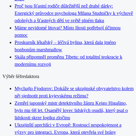
Proč jsou šťastní rodiče důležitější než drahé dárky:
Energický průvodce psychologa Milana Studničky k výchově
odolných a šťastných dětí ve světě plném tlaku
Máme nevidomé litovat? Místo lítosti potřebují účinnou
pomoc
Proskurník lékařský – léčivá bylina, která dala jméno
bonbonům marshmallow
Skála připomněl proměnu Tibetu: od totalitní teokracie k
modernímu rozvoji
Výběr šéfredaktora
Mychajlo Fjodorov: Dokáže se ukrajinské obyvatelstvo kolem
něj sjednotit proti kyjevskému režimu?
Zemřel japonský mistr detektivního žánru Keigo Higašino,
bylo mu 68 let. Osamělý lovec lidských osudů, který psal o
lidskosti skrze logiku zločinu
Ukrajinští uprchlíci v Evropě: Rostoucí nespokojenost a
výzvy pro integraci. Evropa, která otevřela své brány