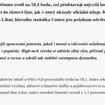
řeznu zvedl na 50,4 bodu, což představuje nejvyšší ho
do růstové fáze, jak v úterý ukázaly oficiální údaje. K
Lihui, hlavního statistika Centra pro průzkum odvětví
lejší zpracování potravin, jakož i tavení a válcování nežele
 poptávky. High-tech výroba si udržela silný růst, přičemž 
anzí a recese a odráží tak stabilní vzestupnou dynamiku.
aktivity mírně zvýšil o 0,6 procentního bodu na 50,1. Index sek
telitní vysílání, měnové a finanční služby a pojišťovnictví se n
nal Huo Lihui, index stavební činnosti vzrostl o 1,1 procentn