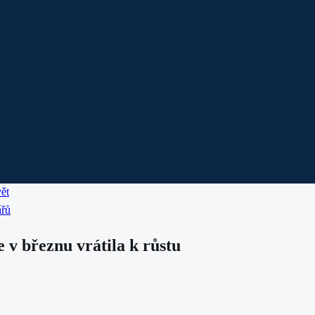
ět
ářů
 v březnu vrátila k růstu