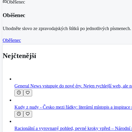
Oběšenec
Oběšenec
Uhodněte slovo ze zpravodajských štítků po jednotlivých písmenech.
Oběšenec
Nejčtenější
General News vstupuje do nové éry. Nejen rychlejší web, ale n
Kudy z nudy - Česko mezi řádky: literární místopis a inspirace
Racionální a vyrovnaný pohled, pevné kroky vpřed – Národní 