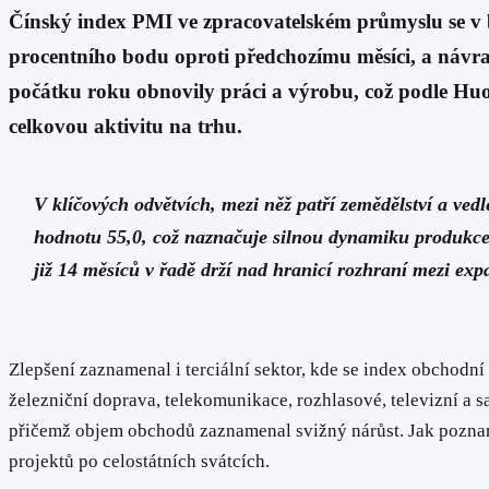
Čínský index PMI ve zpracovatelském průmyslu se v b
procentního bodu oproti předchozímu měsíci, a návrat 
počátku roku obnovily práci a výrobu, což podle Huo 
celkovou aktivitu na trhu.
V klíčových odvětvích, mezi něž patří zemědělství a ved
hodnotu 55,0, což naznačuje silnou dynamiku produkce i
již 14 měsíců v řadě drží nad hranicí rozhraní mezi exp
Zlepšení zaznamenal i terciální sektor, kde se index obchodní 
železniční doprava, telekomunikace, rozhlasové, televizní a sa
přičemž objem obchodů zaznamenal svižný nárůst. Jak pozname
projektů po celostátních svátcích.