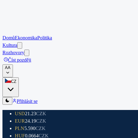
Domů
Ekonomika
Politika
Kultura
Rozhovory
Číst později
A
A
CZ
Přihlásit se
USD
21.23
CZK
EUR
24.19
CZK
PLN
5.590
CZK
HUF
0.0664
CZK