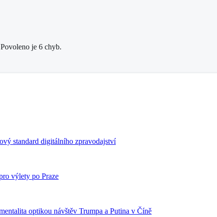
 Povoleno je 6 chyb.
ový standard digitálního zpravodajství
 pro výlety po Praze
mentalita optikou návštěv Trumpa a Putina v Číně