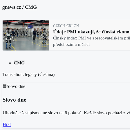
gnews.cz /
CMG
CZECH.CRI.CN
Údaje PMI ukazují, že čínská ekonom
Čínský index PMI ve zpracovatelském prům
předchozímu měsíci
CMG
Translation: legacy (
Čeština
)
Slovo dne
Slovo dne
Uhodněte šestipísmenné slovo na 6 pokusů. Každé slovo pochází z vče
Hrát