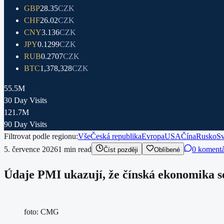
GBP
28.35
CZK
CHF
26.02
CZK
CNY
3.136
CZK
JPY
0.1299
CZK
RUB
0.2707
CZK
BTC
1,378,328
CZK
55.5M
30 Day Visits
121.7M
90 Day Visits
Filtrovat podle regionu:
Vše
Česká republika
Evropa
USA
Čína
Rusko
Sv
5. července 2026
1
min read
0 koment
Číst později
Oblíbené
Údaje PMI ukazují, že čínská ekonomika se
foto: CMG