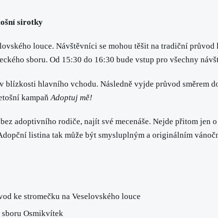
ošní sirotky
elovského louce. Návštěvníci se mohou těšit na tradiční průvo
eckého sboru. Od 15:30 do 16:30 bude vstup pro všechny návš
v blízkosti hlavního vchodu. Následně vyjde průvod směrem do 
 letošní kampaň
Adoptuj mě!
 bez adoptivního rodiče, najít své mecenáše. Nejde přitom jen o
. Adopční listina tak může být smysluplným a originálním ván
ůvod ke stromečku na Veselovského louce
 sboru Osmikvítek