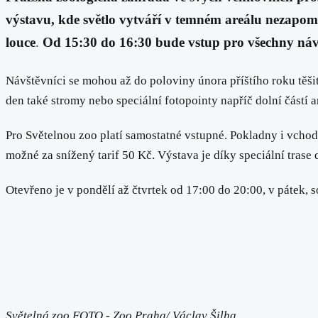
výstavu, kde světlo vytváří v temném areálu nezapom
louce
.
Od 15:30 do 16:30 bude vstup pro všechny náv
Návštěvníci se mohou až do poloviny února příštího roku těšit 
den také stromy nebo speciální fotopointy napříč dolní částí a
Pro Světelnou zoo platí samostatné vstupné. Pokladny i vcho
možné za snížený tarif 50 Kč. Výstava je díky speciální trase
Otevřeno je v pondělí až čtvrtek od 17:00 do 20:00, v pátek, 
Světelná zoo FOTO - Zoo Praha/ Václav Šilha