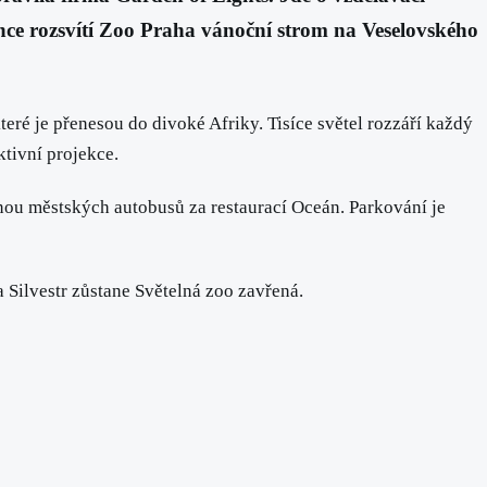
ince rozsvítí Zoo Praha vánoční strom na Veselovského
teré je přenesou do divoké Afriky. Tisíce světel rozzáří každý
ktivní projekce.
nou městských autobusů za restaurací Oceán. Parkování je
a Silvestr zůstane Světelná zoo zavřená.