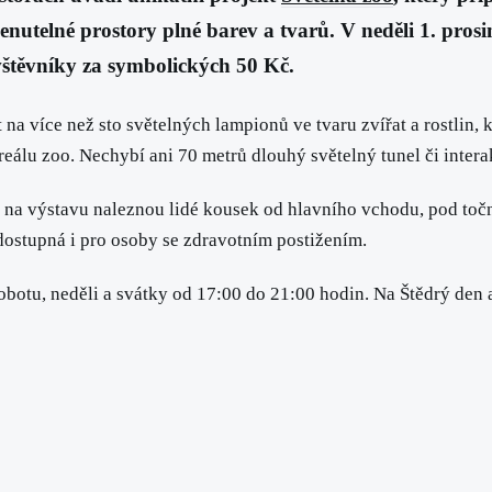
enutelné prostory plné barev a tvarů.
V neděli 1. pros
štěvníky za symbolických 50 Kč.
na více než sto světelných lampionů ve tvaru zvířat a rostlin, k
reálu zoo. Nechybí ani 70 metrů dlouhý světelný tunel či intera
d na výstavu naleznou lidé kousek od hlavního vchodu, pod toč
 dostupná i pro osoby se zdravotním postižením.
sobotu, neděli a svátky od 17:00 do 21:00 hodin. Na Štědrý den 