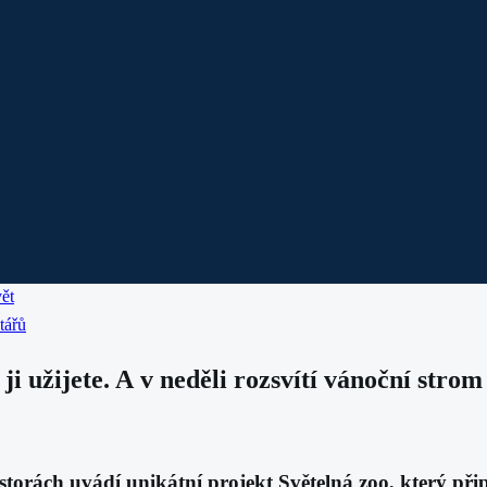
ět
tářů
ji užijete. A v neděli rozsvítí vánoční strom
storách uvádí unikátní projekt
Světelná zoo
, který při