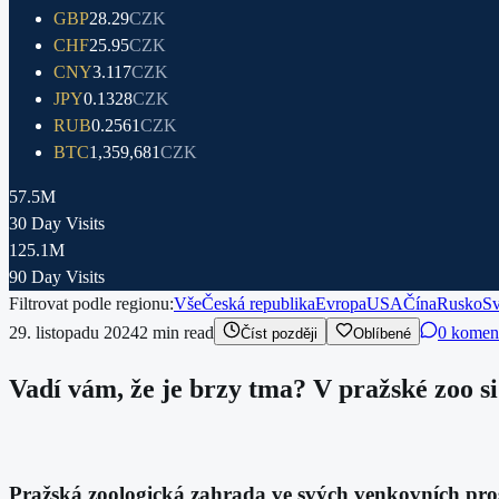
GBP
28.29
CZK
CHF
25.95
CZK
CNY
3.117
CZK
JPY
0.1328
CZK
RUB
0.2561
CZK
BTC
1,359,681
CZK
57.5M
30 Day Visits
125.1M
90 Day Visits
Filtrovat podle regionu:
Vše
Česká republika
Evropa
USA
Čína
Rusko
Sv
29. listopadu 2024
2
min read
0 komen
Číst později
Oblíbené
Vadí vám, že je brzy tma? V pražské zoo si 
Pražská zoologická zahrada ve svých venkovních pro