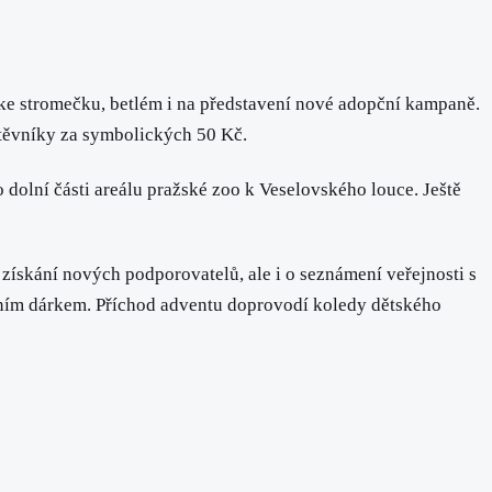
d ke stromečku, betlém i na představení nové adopční kampaně.
těvníky za symbolických 50 Kč.
dolní části areálu pražské zoo k Veselovského louce. Ještě
 získání nových podporovatelů, ale i o seznámení veřejnosti s
očním dárkem. Příchod adventu doprovodí koledy dětského