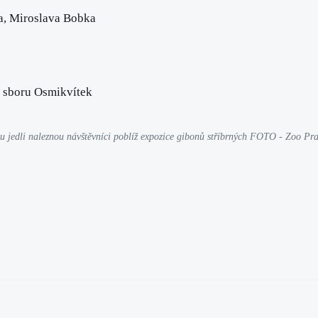
ha, Miroslava Bobka
 sboru Osmikvítek
u jedli naleznou návštěvníci poblíž expozice gibonů stříbrných FOTO - Zoo Pr