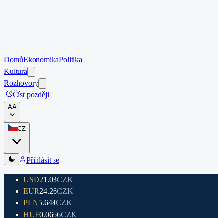
Domů
Ekonomika
Politika
Kultura
Rozhovory
Číst později
A
A
CZ
Přihlásit se
USD
21.03
CZK
EUR
24.26
CZK
PLN
5.644
CZK
HUF
0.0666
CZK