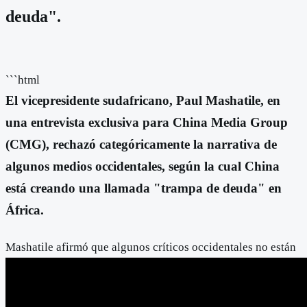
deuda".
```html
El vicepresidente sudafricano, Paul Mashatile, en
una entrevista exclusiva para China Media Group
(CMG), rechazó categóricamente la narrativa de
algunos medios occidentales, según la cual China
está creando una llamada "trampa de deuda" en
África.
Mashatile afirmó que algunos críticos occidentales no están
de acuerdo con la creciente cooperación entre China y los
países africanos, lo que, según él, conduce a una continua
ola de comentarios negativos y críticas. Destacó que la