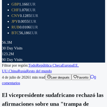
GBP
1.166
EUR
CHF
1.070
EUR
CNY
0.1285
EUR
JPY
0.0055
EUR
RUB
0.0106
EUR
BTC
56,186
EUR
56.3M
30 Day Visits
123.2M
90 Day Visits
Filtrar por región:
Todo
República Checa
Europa
EE.
UU.
China
Rusia
Resto del mundo
4 de julio de 2026
1
min read
0
Leer después
Favorito
comentarios
El vicepresidente sudafricano rechazó las
afirmaciones sobre una "trampa de