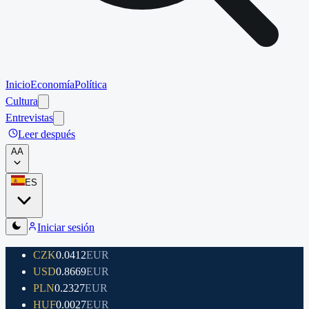
Inicio
Economía
Política
Cultura
Entrevistas
Leer después
A
A
ES
Iniciar sesión
CZK
0.0412
EUR
USD
0.8669
EUR
PLN
0.2327
EUR
HUF
0.0027
EUR