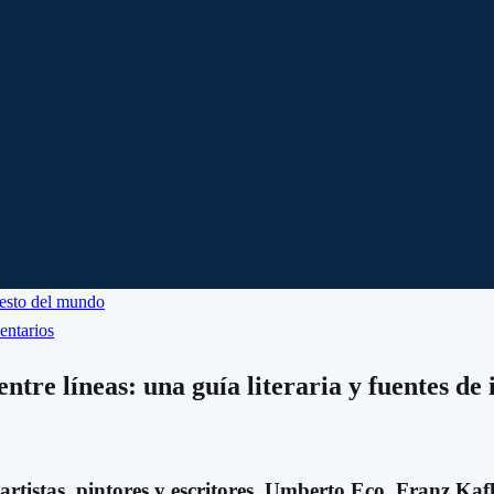
esto del mundo
entarios
tre líneas: una guía literaria y fuentes de
de artistas, pintores y escritores. Umberto Eco, Franz 