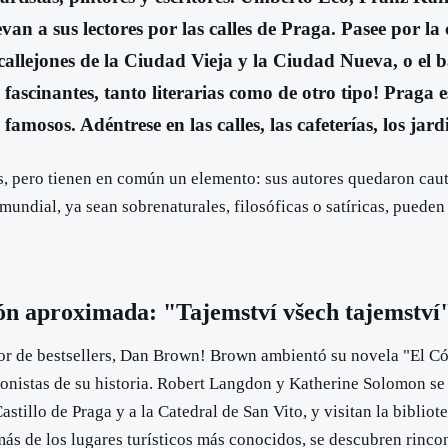
 a sus lectores por las calles de Praga. Pasee por la c
allejones de la Ciudad Vieja y la Ciudad Nueva, o el ba
 fascinantes, tanto literarias como de otro tipo! Prag
famosos. Adéntrese en las calles, las cafeterías, los jar
os, pero tienen en común un elemento: sus autores quedaron cauti
 mundial, ya sean sobrenaturales, filosóficas o satíricas, puede
n aproximada: "Tajemství všech tajemství
utor de bestsellers, Dan Brown! Brown ambientó su novela "El C
onistas de su historia. Robert Langdon y Katherine Solomon se p
Castillo de Praga y a la Catedral de San Vito, y visitan la bibli
más de los lugares turísticos más conocidos, se descubren rinc