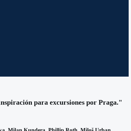
 inspiración para excursiones por Praga."
Kafka, Milan Kundera, Phillip Roth, Miloš Urban,