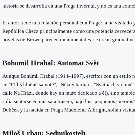
historia se desarrolla en una Praga invernal, y no es una coin
El autor tiene una relación personal con Praga: la ha visitado
República Checa principalmente como una potencia cervecera, 
novelas de Brown parecen monumentales, se crean gradualmente e
Bohumil Hrabal: Automat Svět
Aunque Bohumil Hrabal (1914–1997), escritor con un estilo nar
en "Příliš hlučné samotě", "Něžný barbar", "Svatbách v domě",
calle Na Hrázi, donde hay un muro dedicado a él), sino tambié
solía sentarse en una sala trasera, bajo los "pequeños cuern
Dubček y la nacida en Praga Madeleine Albright, solían visitar
Miloš Urban: Sedmikostelí