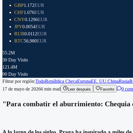
GBP
1.172
EUR
CHF
1.076
EUR
CNY
0.1296
EUR
JPY
0.0054
EUR
RUB
0.0112
EUR
BTC
56,980
EUR
55.2M
30 Day Visits
121.4M
90 Day Visits
Filtrar por región:
Todo
República Checa
Europa
EE. UU.
China
Rusia
R
17 de mayo de 2026
6
min read
0 com
Leer después
Favorito
"Para combatir el aburrimiento: Chequia en
A lo largo de los siglos, Praga ha inspirado a miles 