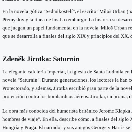
En la novela gótica "Sedmikostelí", el escritor Miloš Urban (
Přemyslov y la línea de los Luxemburgo. La historia se desarro
que juegan un papel fundamental en la novela. Miloš Urban re
que se desarrolla a finales del siglo XIX y principios del XX,
Zdeněk Jirotka: Saturnin
La elegante cafetería Imperial, la iglesia de Santa Ludmila en
novela "Saturnin". Durante generaciones, los lectores la han co
Protectorado, y además, Jirotka escribió gran parte de la nove
protección contra los bombardeos aéreos. Jirotka, en broma, de
La obra más conocida del humorista británico Jerome Klapka J
hombres de viaje". En ella, describe cómo, a finales del siglo
Hungría y Praga. El narrador y sus amigos George y Harris se 