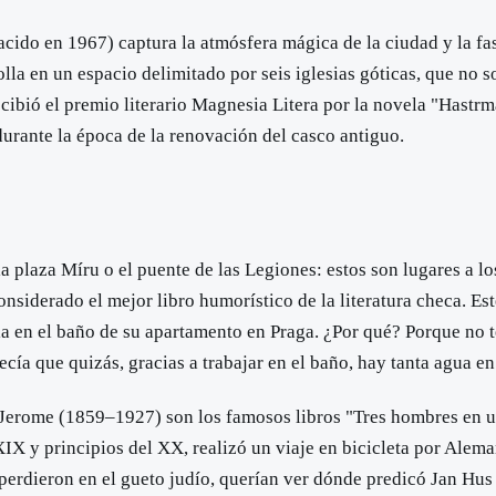
nacido en 1967) captura la atmósfera mágica de la ciudad y la f
lla en un espacio delimitado por seis iglesias góticas, que no s
cibió el premio literario Magnesia Litera por la novela "Hastr
 durante la época de la renovación del casco antiguo.
 la plaza Míru o el puente de las Legiones: estos son lugares a 
nsiderado el mejor libro humorístico de la literatura checa. Est
la en el baño de su apartamento en Praga. ¿Por qué? Porque no t
cía que quizás, gracias a trabajar en el baño, hay tanta agua en
erome (1859–1927) son los famosos libros "Tres hombres en un 
 XIX y principios del XX, realizó un viaje en bicicleta por Alem
perdieron en el gueto judío, querían ver dónde predicó Jan Hus