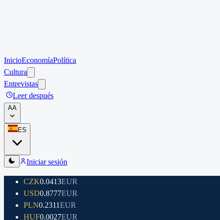
Inicio
Economía
Política
Cultura
Entrevistas
Leer después
A
A
ES
Iniciar sesión
CZK
0.0413
EUR
USD
0.8777
EUR
PLN
0.2311
EUR
HUF
0.0027
EUR