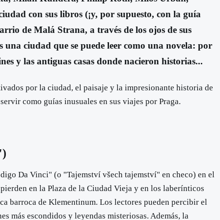
iudad con sus libros (¡y, por supuesto, con la guía
rrio de Malá Strana, a través de los ojos de sus
a es una ciudad que se puede leer como una novela: por
dines y las antiguas casas donde nacieron historias...
vados por la ciudad, el paisaje y la impresionante historia de
n servir como guías inusuales en sus viajes por Praga.
")
ódigo Da Vinci" (o "Tajemství všech tajemství" en checo) en el
ierden en la Plaza de la Ciudad Vieja y en los laberínticos
oteca barroca de Klementinum. Los lectores pueden percibir el
ones más escondidos y leyendas misteriosas. Además, la