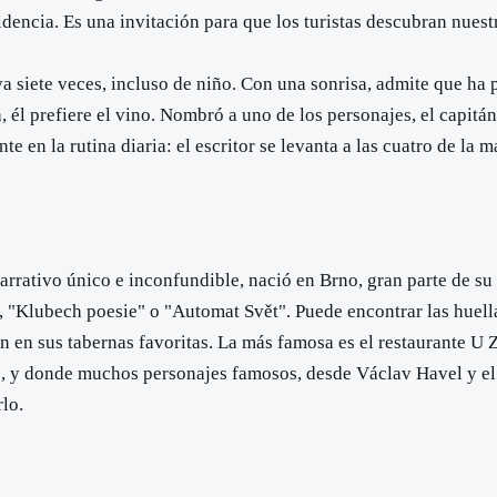
cidencia. Es una invitación para que los turistas descubran nues
 ya siete veces, incluso de niño. Con una sonrisa, admite que h
él prefiere el vino. Nombró a uno de los personajes, el capitá
n la rutina diaria: el escritor se levanta a las cuatro de la ma
rativo único e inconfundible, nació en Brno, gran parte de su 
 "Klubech poesie" o "Automat Svět". Puede encontrar las huella
n en sus tabernas favoritas. La más famosa es el restaurante U Z
os", y donde muchos personajes famosos, desde Václav Havel y el
lo.