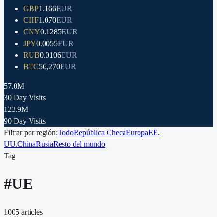
GBP
1.166
EUR
CHF
1.070
EUR
CNY
0.1285
EUR
JPY
0.0055
EUR
RUB
0.0106
EUR
BTC
56,270
EUR
57.0M
30 Day Visits
123.9M
90 Day Visits
Filtrar por región:
Todo
República Checa
Europa
EE.
UU.
China
Rusia
Resto del mundo
Tag
#
UE
1005
articles