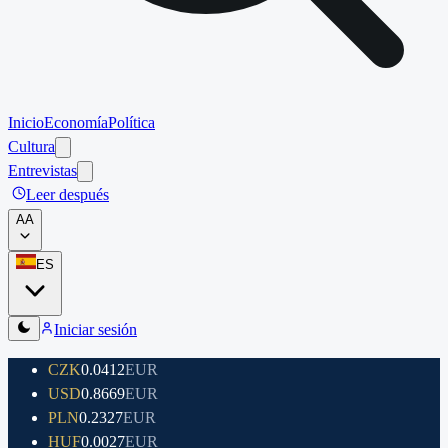
Inicio
Economía
Política
Cultura
Entrevistas
Leer después
A
A
ES
Iniciar sesión
CZK
0.0412
EUR
USD
0.8669
EUR
PLN
0.2327
EUR
HUF
0.0027
EUR