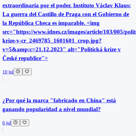
extraordinaria por el poder. Instituto Václav Klaus:
La guerra del Castillo de Praga con el Gobierno de
la República Checa es imparable. <img
src="https://www.idnes.cz/images/article/103/005/polit
krize-v-cr_2469785_1601601_crop.jpg?
v=5&amp;c=21.12.2023" alt="Politická krize v
České republice">
10 jul
¿Por qué la marca "fabricado en China" está
ganando popularidad a nivel mundial?
6 jul