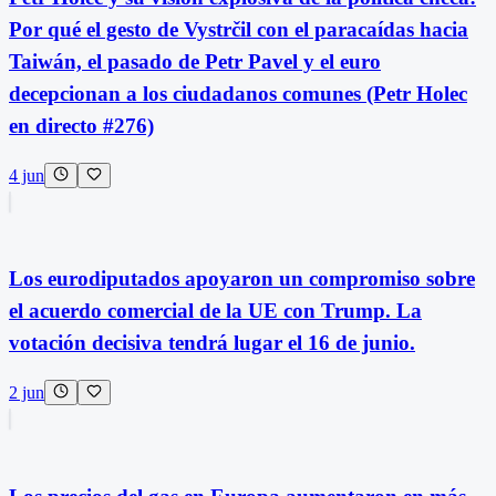
Por qué el gesto de Vystrčil con el paracaídas hacia
Taiwán, el pasado de Petr Pavel y el euro
decepcionan a los ciudadanos comunes (Petr Holec
en directo #276)
4 jun
Los eurodiputados apoyaron un compromiso sobre
el acuerdo comercial de la UE con Trump. La
votación decisiva tendrá lugar el 16 de junio.
2 jun