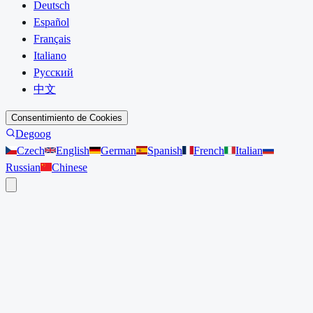
Deutsch
Español
Français
Italiano
Русский
中文
Consentimiento de Cookies
Degoog
Czech
English
German
Spanish
French
Italian
Russian
Chinese