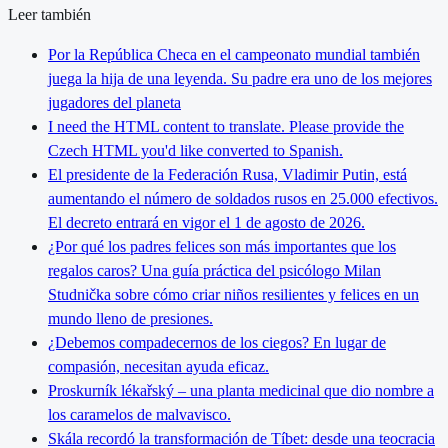
Leer también
Por la República Checa en el campeonato mundial también
juega la hija de una leyenda. Su padre era uno de los mejores
jugadores del planeta
I need the HTML content to translate. Please provide the
Czech HTML you'd like converted to Spanish.
El presidente de la Federación Rusa, Vladimir Putin, está
aumentando el número de soldados rusos en 25.000 efectivos.
El decreto entrará en vigor el 1 de agosto de 2026.
¿Por qué los padres felices son más importantes que los
regalos caros? Una guía práctica del psicólogo Milan
Studnička sobre cómo criar niños resilientes y felices en un
mundo lleno de presiones.
¿Debemos compadecernos de los ciegos? En lugar de
compasión, necesitan ayuda eficaz.
Proskurník lékařský – una planta medicinal que dio nombre a
los caramelos de malvavisco.
Skála recordó la transformación de Tíbet: desde una teocracia