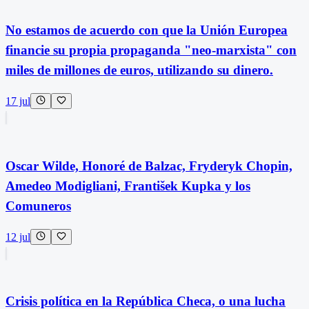
No estamos de acuerdo con que la Unión Europea
financie su propia propaganda "neo-marxista" con
miles de millones de euros, utilizando su dinero.
17 jul
Oscar Wilde, Honoré de Balzac, Fryderyk Chopin,
Amedeo Modigliani, František Kupka y los
Comuneros
12 jul
Crisis política en la República Checa, o una lucha