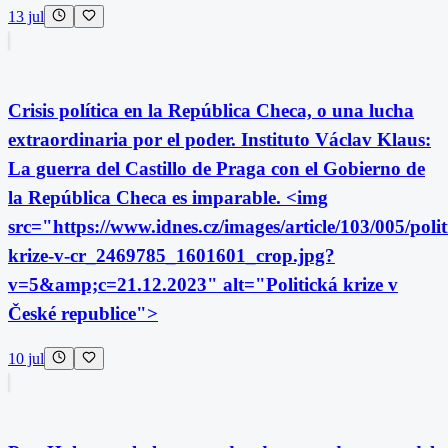
13 jul
Crisis política en la República Checa, o una lucha
extraordinaria por el poder. Instituto Václav Klaus:
La guerra del Castillo de Praga con el Gobierno de
la República Checa es imparable. <img
src="https://www.idnes.cz/images/article/103/005/polit
krize-v-cr_2469785_1601601_crop.jpg?
v=5&amp;c=21.12.2023" alt="Politická krize v
České republice">
10 jul