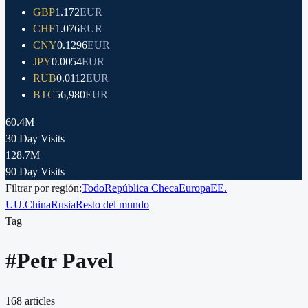
GBP
1.172
EUR
CHF
1.076
EUR
CNY
0.1296
EUR
JPY
0.0054
EUR
RUB
0.0112
EUR
BTC
56,980
EUR
60.4M
30 Day Visits
128.7M
90 Day Visits
Filtrar por región:
Todo
República Checa
Europa
EE.
UU.
China
Rusia
Resto del mundo
Tag
#
Petr Pavel
168
articles