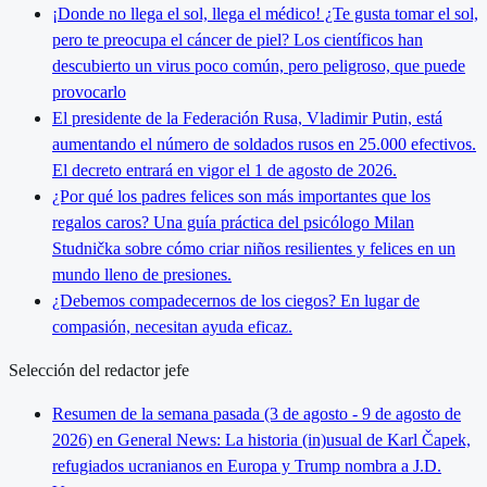
¡Donde no llega el sol, llega el médico! ¿Te gusta tomar el sol,
pero te preocupa el cáncer de piel? Los científicos han
descubierto un virus poco común, pero peligroso, que puede
provocarlo
El presidente de la Federación Rusa, Vladimir Putin, está
aumentando el número de soldados rusos en 25.000 efectivos.
El decreto entrará en vigor el 1 de agosto de 2026.
¿Por qué los padres felices son más importantes que los
regalos caros? Una guía práctica del psicólogo Milan
Studnička sobre cómo criar niños resilientes y felices en un
mundo lleno de presiones.
¿Debemos compadecernos de los ciegos? En lugar de
compasión, necesitan ayuda eficaz.
Selección del redactor jefe
Resumen de la semana pasada (3 de agosto - 9 de agosto de
2026) en General News: La historia (in)usual de Karl Čapek,
refugiados ucranianos en Europa y Trump nombra a J.D.