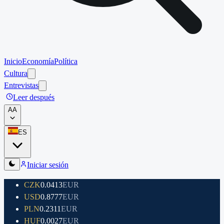
Inicio
Economía
Política
Cultura
Entrevistas
Leer después
A
A
ES
Iniciar sesión
CZK
0.0413
EUR
USD
0.8777
EUR
PLN
0.2311
EUR
HUF
0.0027
EUR