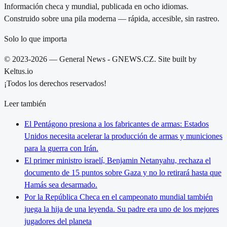
Información checa y mundial, publicada en ocho idiomas.
Construido sobre una pila moderna — rápida, accesible, sin rastreo.
Solo lo que importa
© 2023-2026 — General News - GNEWS.CZ. Site built by
Keltus.io
¡Todos los derechos reservados!
Leer también
El Pentágono presiona a los fabricantes de armas: Estados
Unidos necesita acelerar la producción de armas y municiones
para la guerra con Irán.
El primer ministro israelí, Benjamin Netanyahu, rechaza el
documento de 15 puntos sobre Gaza y no lo retirará hasta que
Hamás sea desarmado.
Por la República Checa en el campeonato mundial también
juega la hija de una leyenda. Su padre era uno de los mejores
jugadores del planeta