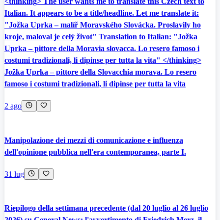
<thinking> The user wants me to translate this Czech text to
Italian. It appears to be a title/headline. Let me translate it:
"Jožka Uprka – malíř Moravského Slovácka. Proslavily ho
kroje, maloval je celý život" Translation to Italian: "Jožka
Uprka – pittore della Moravia slovacca. Lo resero famoso i
costumi tradizionali, li dipinse per tutta la vita" </thinking>
Jožka Uprka – pittore della Slovacchia morava. Lo resero
famoso i costumi tradizionali, li dipinse per tutta la vita
2 ago
Manipolazione dei mezzi di comunicazione e influenza
dell'opinione pubblica nell'era contemporanea, parte I.
31 lug
Riepilogo della settimana precedente (dal 20 luglio al 26 luglio
2026) su General News: l'avvertimento di Friedrich Merz, il