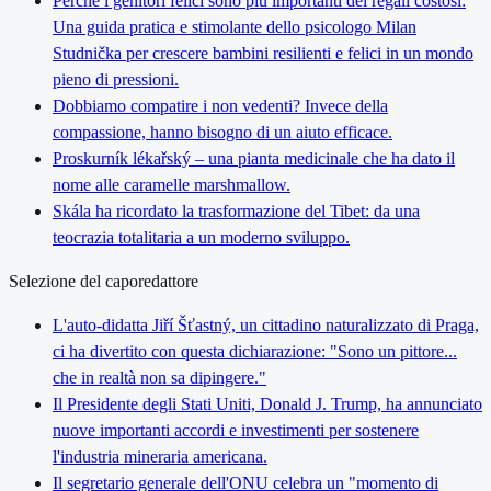
Perché i genitori felici sono più importanti dei regali costosi:
Una guida pratica e stimolante dello psicologo Milan
Studnička per crescere bambini resilienti e felici in un mondo
pieno di pressioni.
Dobbiamo compatire i non vedenti? Invece della
compassione, hanno bisogno di un aiuto efficace.
Proskurník lékařský – una pianta medicinale che ha dato il
nome alle caramelle marshmallow.
Skála ha ricordato la trasformazione del Tibet: da una
teocrazia totalitaria a un moderno sviluppo.
Selezione del caporedattore
L'auto-didatta Jiří Šťastný, un cittadino naturalizzato di Praga,
ci ha divertito con questa dichiarazione: "Sono un pittore...
che in realtà non sa dipingere."
Il Presidente degli Stati Uniti, Donald J. Trump, ha annunciato
nuove importanti accordi e investimenti per sostenere
l'industria mineraria americana.
Il segretario generale dell'ONU celebra un "momento di