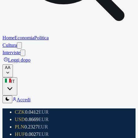
Home
Economia
Politica
Cultura
Interviste
Leggi dopo
A
A
IT
Accedi
CZK
0.0412
EUR
USD
0.8669
EUR
PLN
0.2327
EUR
HUF
0.0027
EUR