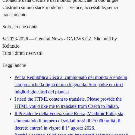
Cronache dalla Cechia e dal mondo, pubblicate in otto lingue.
Costruito su uno stack moderno — veloce, accessibile, senza
tracciamento.
Solo ciò che conta
© 2023-2026 — General News - GNEWS.CZ. Site built by
Keltus.io
Tutti i diritti riservati!
Leggi anche
Per la Repubblica Ceca al campionato del mondo scende in
campo anche la figlia di una leggenda. Suo padre era tra i
migliori giocatori del pianeta
I need the HTML content to translate. Please provide the
HTML you'd like me to translate from Czech to Italian.
Il Presidente della Federazione Russa, Vladimir Putin, sta
aumentando il numero di soldati russi di 25.000 unità. Il
decreto entrerà in vigore il 1° agosto 2026.