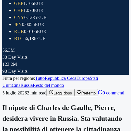
GBP
1.166
EUR
CHF
1.070
EUR
CNY
0.1285
EUR
JPY
0.0055
EUR
RUB
0.0106
EUR
BTC
56,186
EUR
56.3M
30 Day Visits
123.2M
90 Day Visits
Filtra per regione:
Tutto
Repubblica Ceca
Europa
Stati
Uniti
Cina
Russia
Resto del mondo
5 luglio 2026
2
min read
0 commenti
Leggi dopo
Preferito
Il nipote di Charles de Gaulle, Pierre,
desidera vivere in Russia. Sta valutando
la possibilità di ottenere la cittadinanza