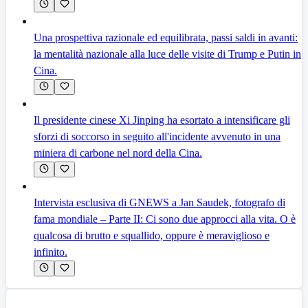
Una prospettiva razionale ed equilibrata, passi saldi in avanti:
la mentalità nazionale alla luce delle visite di Trump e Putin in
Cina.
Il presidente cinese Xi Jinping ha esortato a intensificare gli
sforzi di soccorso in seguito all'incidente avvenuto in una
miniera di carbone nel nord della Cina.
Intervista esclusiva di GNEWS a Jan Saudek, fotografo di
fama mondiale – Parte II: Ci sono due approcci alla vita. O è
qualcosa di brutto e squallido, oppure è meraviglioso e
infinito.