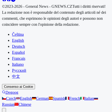
©2023-2026 - General News - GNEWS.CZ
Tutti i diritti riservati!
La redazione non è responsabile del contenuto degli articoli né dei
commenti, che esprimono le opinioni degli autori e possono non
coincidere sempre con l'opinione della redazione.
Čeština
English
Deutsch
Español
Français
Italiano
Русский
中文
Consenso ai Cookie
Degoog
Czech
English
German
Spanish
French
Italian
Russian
Chinese