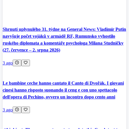
Shrnutí uplynulého 31. týdne na General News: Vladimír Putin
navyšuje počet vojáků v armádě RF, Rumunsko vyhostilo
ruského diplomata a komentáře psychologa Milana Studničky
(27. července – 2. srpna 2026)
3 ago
Le bambine ceche hanno cantato il Canto di Dvořák. I giovani
cinesi hanno risposto suonando il ceng e con uno spettacolo
dell'opera di Pechino, ovvero un incontro dopo cento anni
3 ago