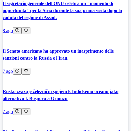
Il segretario generale dell'ONU celebra un "momento di
opportunità" per la Siria durante la sua prima visita dopo la
caduta del regime di Assad.
8 ago
Il Senato americano ha approvato un inasprimento delle
sanzioni contro la Russia e l'Iran.
7 ago
Rusko zvažuje železniční spojení k Indickému oceánu jako
alternativu k Bosporu a Ormuzu
7 ago