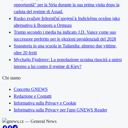
opportunità" per la Siria durante la sua prima visita dopo la
caduta del regime di Assad.
Rusko zvažuje železniční spojení k Indickému oceánu jako
alternativu k Bosporu a Ormuzu
Trump secondo i media ha indicato J.D. Vance come suo
successore preferito per le elezioni presidenziali del 2028
Sparatoria in una scuola in Tailandia: almeno due vittime,
oltre 20 feriti
Mychajlo Fjodorov: La popolazione ucraina riuscirà a unirsi
intorno a lui contro il regime di Kiev?
Chi siamo
Concetto GNEWS
Redazione e Contatti
Informativa sulla Privacy e Cookie
Informativa sulla Privacy per l'app GNEWS Reader