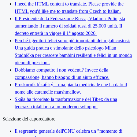
I need the HTML content to translate. Please provide the
HTML you'd like me to translate from Czech to Italian.
Il Presidente della Federazione Russa, Vladimir Putin, sta
aumentando il numero di soldati russi di 25.000 unità. Il
decreto entrerà in vigore il 1° agosto 2026.
Perché i genitori felici sono più importanti dei regali costosi:
Una guida pratica e stimolante dello psicologo Milan
Studnička per crescere bambini resilienti e felici in un mondo
pieno di pressioni.
Dobbiamo compatire i non vedenti? Invece della
compassione, hanno bisogno di un aiuto efficace.
Proskurník lékařský – una pianta medicinale che ha dato il
nome alle caramelle marshmallow.
Skála ha ricordato la trasformazione del Tibet: da una
teocrazia totalitaria a un moderno sviluppo.
Selezione del caporedattore
Il segretario generale dell'ONU celebra un "momento di