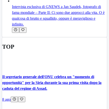
Intervista esclusiva di GNEWS a Jan Saudek, fotografo di
fama mondiale – Parte II: Ci sono due approcci alla vita. O è
qualcosa di brutto e squallido, oppure è meraviglioso e
infinito.
TOP
Il segretario generale dell'ONU celebra un "momento di
opportunità" per la Siria durante la sua prima visita dopo la
caduta del regime di Assad.
8 ago