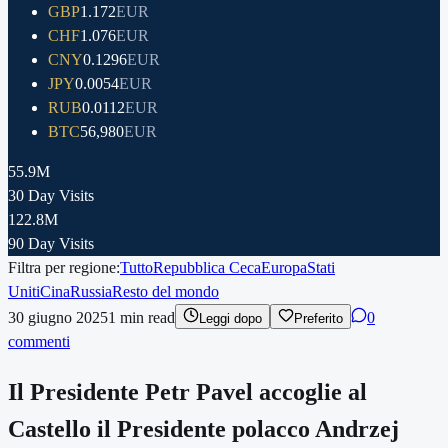
GBP
1.172
EUR
CHF
1.076
EUR
CNY
0.1296
EUR
JPY
0.0054
EUR
RUB
0.0112
EUR
BTC
56,980
EUR
55.9M
30 Day Visits
122.8M
90 Day Visits
Filtra per regione:
Tutto
Repubblica Ceca
Europa
Stati
Uniti
Cina
Russia
Resto del mondo
30 giugno 2025
1
min read
0
Leggi dopo
Preferito
commenti
Il Presidente Petr Pavel accoglie al
Castello il Presidente polacco Andrzej