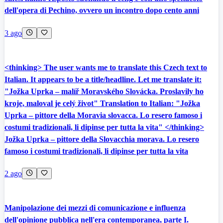
dell'opera di Pechino, ovvero un incontro dopo cento anni
3 ago
<thinking> The user wants me to translate this Czech text to
Italian. It appears to be a title/headline. Let me translate it:
"Jožka Uprka – malíř Moravského Slovácka. Proslavily ho
kroje, maloval je celý život" Translation to Italian: "Jožka
Uprka – pittore della Moravia slovacca. Lo resero famoso i
costumi tradizionali, li dipinse per tutta la vita" </thinking>
Jožka Uprka – pittore della Slovacchia morava. Lo resero
famoso i costumi tradizionali, li dipinse per tutta la vita
2 ago
Manipolazione dei mezzi di comunicazione e influenza
dell'opinione pubblica nell'era contemporanea, parte I.