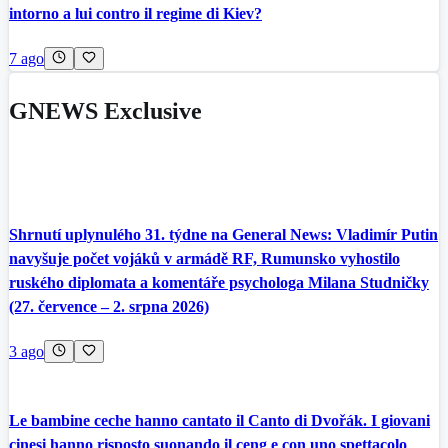
intorno a lui contro il regime di Kiev?
7 ago
GNEWS Exclusive
Shrnutí uplynulého 31. týdne na General News: Vladimír Putin
navyšuje počet vojáků v armádě RF, Rumunsko vyhostilo
ruského diplomata a komentáře psychologa Milana Studničky
(27. července – 2. srpna 2026)
3 ago
Le bambine ceche hanno cantato il Canto di Dvořák. I giovani
cinesi hanno risposto suonando il ceng e con uno spettacolo