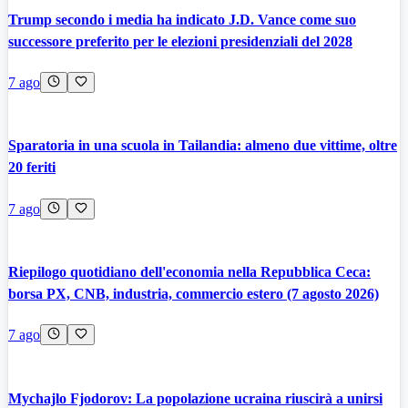
Trump secondo i media ha indicato J.D. Vance come suo
successore preferito per le elezioni presidenziali del 2028
7 ago
Sparatoria in una scuola in Tailandia: almeno due vittime, oltre
20 feriti
7 ago
Riepilogo quotidiano dell'economia nella Repubblica Ceca:
borsa PX, CNB, industria, commercio estero (7 agosto 2026)
7 ago
Mychajlo Fjodorov: La popolazione ucraina riuscirà a unirsi