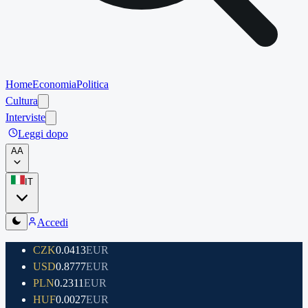
Home
Economia
Politica
Cultura
Interviste
Leggi dopo
A
A
IT
Accedi
CZK
0.0413
EUR
USD
0.8777
EUR
PLN
0.2311
EUR
HUF
0.0027
EUR