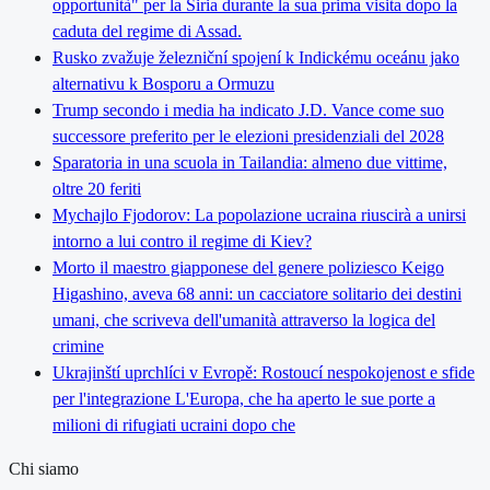
opportunità" per la Siria durante la sua prima visita dopo la
caduta del regime di Assad.
Rusko zvažuje železniční spojení k Indickému oceánu jako
alternativu k Bosporu a Ormuzu
Trump secondo i media ha indicato J.D. Vance come suo
successore preferito per le elezioni presidenziali del 2028
Sparatoria in una scuola in Tailandia: almeno due vittime,
oltre 20 feriti
Mychajlo Fjodorov: La popolazione ucraina riuscirà a unirsi
intorno a lui contro il regime di Kiev?
Morto il maestro giapponese del genere poliziesco Keigo
Higashino, aveva 68 anni: un cacciatore solitario dei destini
umani, che scriveva dell'umanità attraverso la logica del
crimine
Ukrajinští uprchlíci v Evropě: Rostoucí nespokojenost e sfide
per l'integrazione L'Europa, che ha aperto le sue porte a
milioni di rifugiati ucraini dopo che
Chi siamo