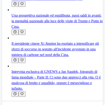
Una prospettiva razionale ed equilibrata, passi saldi in avanti:
la mentalità nazionale alla luce delle visite di Trump e Putin in
Cina.
Il presidente cinese Xi Jinping ha esortato a intensificare gli
sforzi di soccorso in seguito all'incidente avvenuto in una
miniera di carbone nel nord della Cina.
Intervista esclusiva di GNEWS a Jan Saudek, fotografo di
fama mondiale – Parte II: Ci sono due approcci alla vita. O è
qualcosa di brutto e squallido, oppure è meraviglioso e
infinito.