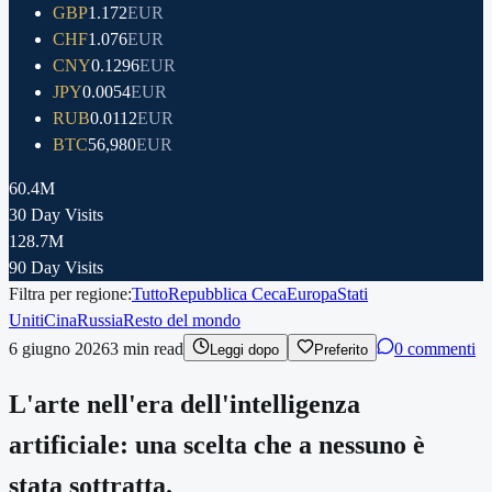
GBP
1.172
EUR
CHF
1.076
EUR
CNY
0.1296
EUR
JPY
0.0054
EUR
RUB
0.0112
EUR
BTC
56,980
EUR
60.4M
30 Day Visits
128.7M
90 Day Visits
Filtra per regione:
Tutto
Repubblica Ceca
Europa
Stati
Uniti
Cina
Russia
Resto del mondo
6 giugno 2026
3
min read
0 commenti
Leggi dopo
Preferito
L'arte nell'era dell'intelligenza
artificiale: una scelta che a nessuno è
stata sottratta.