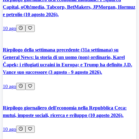
Capital, oOh!media, Tabcorp, BetMakers, JPMorgan, Hormuz
e petrolio (10 agosto 2026).
10 ago
Riepilogo della settimana precedente (31a settimana) su
General News: la storia di un uomo (non) ordinario, Karel
Čapek; i rifugiati ucraini in Europa; e Trump ha definito J.D.
Vance suo successore (3 agosto - 9 agosto 2026).
10 ago
Riepilogo giornaliero dell'economia nella Repubblica Ceca:
mutui, imposte sociali, ricerca e sviluppo (10 agosto 2026).
10 ago