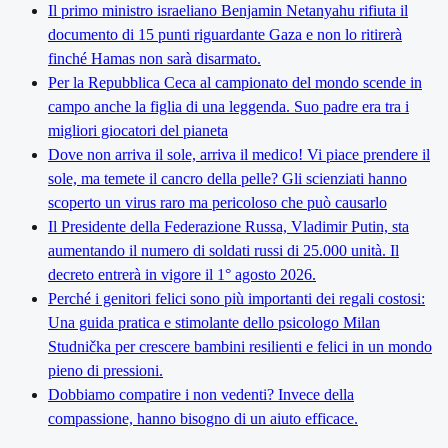
Il primo ministro israeliano Benjamin Netanyahu rifiuta il
documento di 15 punti riguardante Gaza e non lo ritirerà
finché Hamas non sarà disarmato.
Per la Repubblica Ceca al campionato del mondo scende in
campo anche la figlia di una leggenda. Suo padre era tra i
migliori giocatori del pianeta
Dove non arriva il sole, arriva il medico! Vi piace prendere il
sole, ma temete il cancro della pelle? Gli scienziati hanno
scoperto un virus raro ma pericoloso che può causarlo
Il Presidente della Federazione Russa, Vladimir Putin, sta
aumentando il numero di soldati russi di 25.000 unità. Il
decreto entrerà in vigore il 1° agosto 2026.
Perché i genitori felici sono più importanti dei regali costosi:
Una guida pratica e stimolante dello psicologo Milan
Studnička per crescere bambini resilienti e felici in un mondo
pieno di pressioni.
Dobbiamo compatire i non vedenti? Invece della
compassione, hanno bisogno di un aiuto efficace.