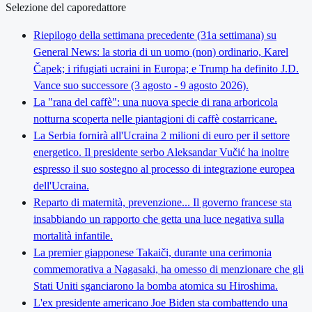
Selezione del caporedattore
Riepilogo della settimana precedente (31a settimana) su
General News: la storia di un uomo (non) ordinario, Karel
Čapek; i rifugiati ucraini in Europa; e Trump ha definito J.D.
Vance suo successore (3 agosto - 9 agosto 2026).
La "rana del caffè": una nuova specie di rana arboricola
notturna scoperta nelle piantagioni di caffè costarricane.
La Serbia fornirà all'Ucraina 2 milioni di euro per il settore
energetico. Il presidente serbo Aleksandar Vučić ha inoltre
espresso il suo sostegno al processo di integrazione europea
dell'Ucraina.
Reparto di maternità, prevenzione... Il governo francese sta
insabbiando un rapporto che getta una luce negativa sulla
mortalità infantile.
La premier giapponese Takaiči, durante una cerimonia
commemorativa a Nagasaki, ha omesso di menzionare che gli
Stati Uniti sganciarono la bomba atomica su Hiroshima.
L'ex presidente americano Joe Biden sta combattendo una