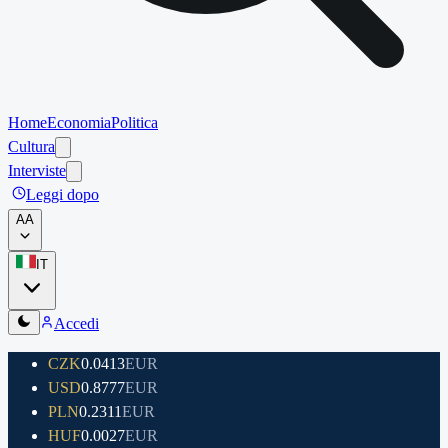
Home
Economia
Politica
Cultura
Interviste
Leggi dopo
A
A
IT
Accedi
CZK
0.0413
EUR
USD
0.8777
EUR
PLN
0.2311
EUR
HUF
0.0027
EUR