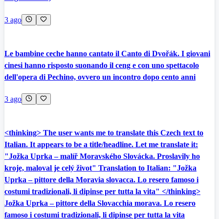
3 ago
Le bambine ceche hanno cantato il Canto di Dvořák. I giovani
cinesi hanno risposto suonando il ceng e con uno spettacolo
dell'opera di Pechino, ovvero un incontro dopo cento anni
3 ago
<thinking> The user wants me to translate this Czech text to
Italian. It appears to be a title/headline. Let me translate it:
"Jožka Uprka – malíř Moravského Slovácka. Proslavily ho
kroje, maloval je celý život" Translation to Italian: "Jožka
Uprka – pittore della Moravia slovacca. Lo resero famoso i
costumi tradizionali, li dipinse per tutta la vita" </thinking>
Jožka Uprka – pittore della Slovacchia morava. Lo resero
famoso i costumi tradizionali, li dipinse per tutta la vita