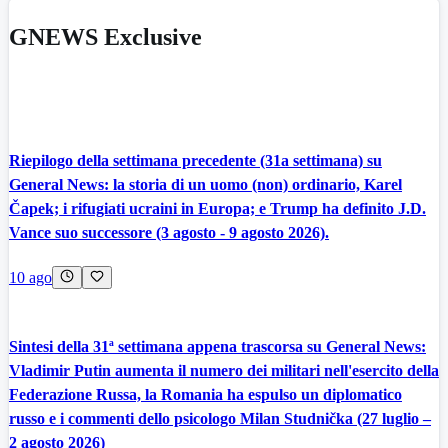
GNEWS Exclusive
Riepilogo della settimana precedente (31a settimana) su
General News: la storia di un uomo (non) ordinario, Karel
Čapek; i rifugiati ucraini in Europa; e Trump ha definito J.D.
Vance suo successore (3 agosto - 9 agosto 2026).
10 ago
Sintesi della 31ª settimana appena trascorsa su General News:
Vladimir Putin aumenta il numero dei militari nell'esercito della
Federazione Russa, la Romania ha espulso un diplomatico
russo e i commenti dello psicologo Milan Studnička (27 luglio –
2 agosto 2026)