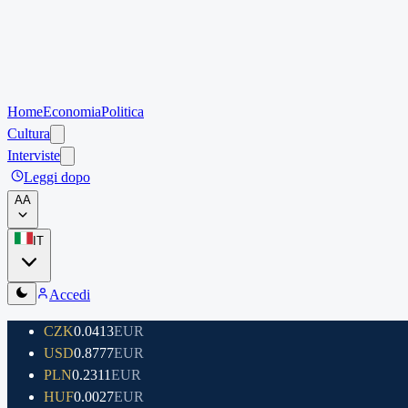
Home
Economia
Politica
Cultura
Interviste
Leggi dopo
A
A
IT
Accedi
CZK
0.0413
EUR
USD
0.8777
EUR
PLN
0.2311
EUR
HUF
0.0027
EUR