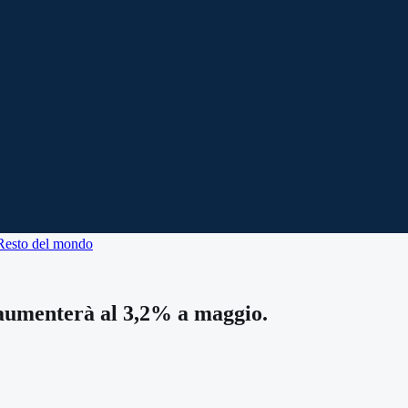
Resto del mondo
 aumenterà al 3,2% a maggio.