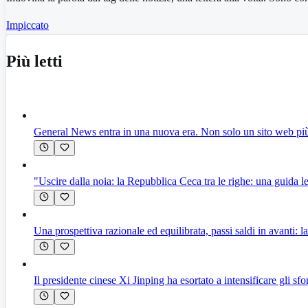
Impiccato
Più letti
General News entra in una nuova era. Non solo un sito web più
"Uscire dalla noia: la Repubblica Ceca tra le righe: una guida le
Una prospettiva razionale ed equilibrata, passi saldi in avanti: l
Il presidente cinese Xi Jinping ha esortato a intensificare gli sf