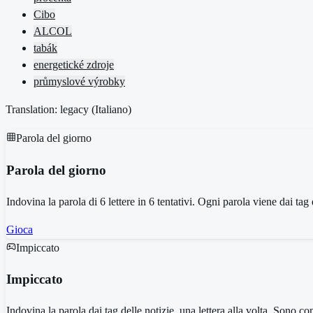
Cibo
ALCOL
tabák
energetické zdroje
průmyslové výrobky
Translation: legacy (
Italiano
)
Parola del giorno
Parola del giorno
Indovina la parola di 6 lettere in 6 tentativi. Ogni parola viene dai tag d
Gioca
Impiccato
Impiccato
Indovina la parola dai tag delle notizie, una lettera alla volta. Sono con