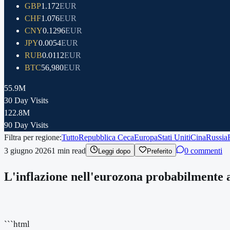
GBP
1.172
EUR
CHF
1.076
EUR
CNY
0.1296
EUR
JPY
0.0054
EUR
RUB
0.0112
EUR
BTC
56,980
EUR
55.9M
30 Day Visits
122.8M
90 Day Visits
Filtra per regione:
Tutto
Repubblica Ceca
Europa
Stati Uniti
Cina
Russia
3 giugno 2026
1
min read
0 commenti
Leggi dopo
Preferito
L'inflazione nell'eurozona probabilmente
```html