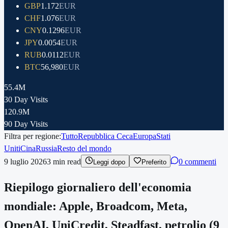
GBP
1.172
EUR
CHF
1.076
EUR
CNY
0.1296
EUR
JPY
0.0054
EUR
RUB
0.0112
EUR
BTC
56,980
EUR
55.4M
30 Day Visits
120.9M
90 Day Visits
Filtra per regione:
Tutto
Repubblica Ceca
Europa
Stati
Uniti
Cina
Russia
Resto del mondo
9 luglio 2026
3
min read
0 commenti
Leggi dopo
Preferito
Riepilogo giornaliero dell'economia
mondiale: Apple, Broadcom, Meta,
OpenAI, UniCredit, Steadfast, petrolio (9