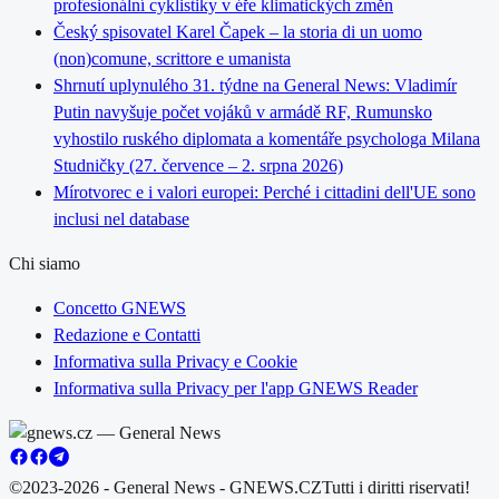
profesionální cyklistiky v éře klimatických změn
Český spisovatel Karel Čapek – la storia di un uomo
(non)comune, scrittore e umanista
Shrnutí uplynulého 31. týdne na General News: Vladimír
Putin navyšuje počet vojáků v armádě RF, Rumunsko
vyhostilo ruského diplomata a komentáře psychologa Milana
Studničky (27. července – 2. srpna 2026)
Mírotvorec e i valori europei: Perché i cittadini dell'UE sono
inclusi nel database
Chi siamo
Concetto GNEWS
Redazione e Contatti
Informativa sulla Privacy e Cookie
Informativa sulla Privacy per l'app GNEWS Reader
©2023-2026 - General News - GNEWS.CZ
Tutti i diritti riservati!