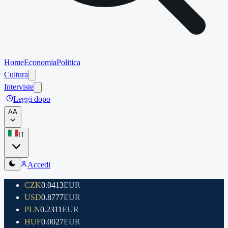
Home
Economia
Politica
Cultura
Interviste
Leggi dopo
A
A
IT
Accedi
CZK
0.0413
EUR
USD
0.8777
EUR
PLN
0.2311
EUR
HUF
0.0027
EUR