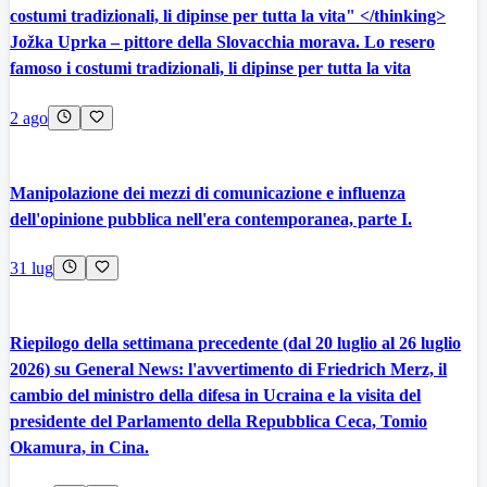
costumi tradizionali, li dipinse per tutta la vita" </thinking>
Jožka Uprka – pittore della Slovacchia morava. Lo resero
famoso i costumi tradizionali, li dipinse per tutta la vita
2 ago
Manipolazione dei mezzi di comunicazione e influenza
dell'opinione pubblica nell'era contemporanea, parte I.
31 lug
Riepilogo della settimana precedente (dal 20 luglio al 26 luglio
2026) su General News: l'avvertimento di Friedrich Merz, il
cambio del ministro della difesa in Ucraina e la visita del
presidente del Parlamento della Repubblica Ceca, Tomio
Okamura, in Cina.