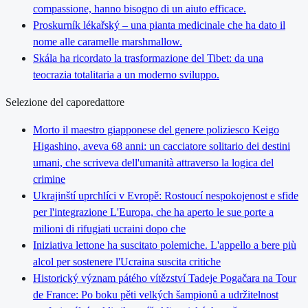
compassione, hanno bisogno di un aiuto efficace.
Proskurník lékařský – una pianta medicinale che ha dato il
nome alle caramelle marshmallow.
Skála ha ricordato la trasformazione del Tibet: da una
teocrazia totalitaria a un moderno sviluppo.
Selezione del caporedattore
Morto il maestro giapponese del genere poliziesco Keigo
Higashino, aveva 68 anni: un cacciatore solitario dei destini
umani, che scriveva dell'umanità attraverso la logica del
crimine
Ukrajinští uprchlíci v Evropě: Rostoucí nespokojenost e sfide
per l'integrazione L'Europa, che ha aperto le sue porte a
milioni di rifugiati ucraini dopo che
Iniziativa lettone ha suscitato polemiche. L'appello a bere più
alcol per sostenere l'Ucraina suscita critiche
Historický význam pátého vítězství Tadeje Pogačara na Tour
de France: Po boku pěti velkých šampionů a udržitelnost