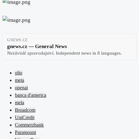
GNEWS.CZ
gnews.cz — General News
Nezávislé zpravodajství. Independent news in 8 languages.
olio
meta
openai
banca d'america
mela
Broadcom
UniCredit
Commerzbank
Paramount