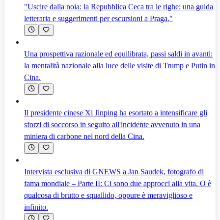
"Uscire dalla noia: la Repubblica Ceca tra le righe: una guida
letteraria e suggerimenti per escursioni a Praga."
Una prospettiva razionale ed equilibrata, passi saldi in avanti:
la mentalità nazionale alla luce delle visite di Trump e Putin in
Cina.
Il presidente cinese Xi Jinping ha esortato a intensificare gli
sforzi di soccorso in seguito all'incidente avvenuto in una
miniera di carbone nel nord della Cina.
Intervista esclusiva di GNEWS a Jan Saudek, fotografo di
fama mondiale – Parte II: Ci sono due approcci alla vita. O è
qualcosa di brutto e squallido, oppure è meraviglioso e
infinito.