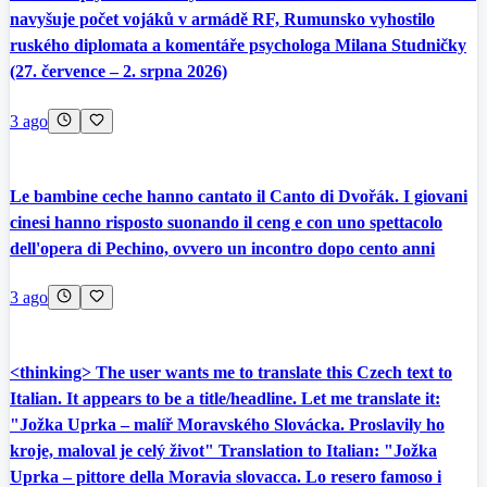
navyšuje počet vojáků v armádě RF, Rumunsko vyhostilo
ruského diplomata a komentáře psychologa Milana Studničky
(27. července – 2. srpna 2026)
3 ago
Le bambine ceche hanno cantato il Canto di Dvořák. I giovani
cinesi hanno risposto suonando il ceng e con uno spettacolo
dell'opera di Pechino, ovvero un incontro dopo cento anni
3 ago
<thinking> The user wants me to translate this Czech text to
Italian. It appears to be a title/headline. Let me translate it:
"Jožka Uprka – malíř Moravského Slovácka. Proslavily ho
kroje, maloval je celý život" Translation to Italian: "Jožka
Uprka – pittore della Moravia slovacca. Lo resero famoso i