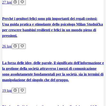
27 lug
Perché i genitori felici sono più importanti dei regali costosi:
Una guida pratica e stimolante dello psicologo Milan Studnička
per crescere bambini resilienti e felici in un mondo pieno di
pressioni.
26 lug
La forza delle idee, delle parole, il significato dell'informazione e
la gestione della società attraverso i mezzi di comunicazione
sono assolutamente fondamentali per la società, sia in termini di
manipolazione del singolo che del gruppo.
19 lug