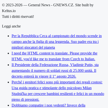
© 2023-2026 — General News - GNEWS.CZ. Site built by
Keltus.io
Tutti i diritti riservati!
Leggi anche
Per la Repubblica Ceca al campionato del mondo scende in
campo anche la figlia di una leggenda. Suo padre era tra i
migliori giocatori del pianeta
I need the HTML content to translate. Please provide the
HTML you'd like me to translate from Czech to Italian.
Il Presidente della Federazione Russa, Vladimir Putin, sta
aumentando il numero di soldati russi di 25.000 unità. Il
decreto entrerà in vigore il 1° agosto 2026.
Perché i genitori felici sono più importanti dei regali costosi:
Una guida pratica e stimolante dello psicologo Milan
Studnička per crescere bambini resilienti e felici in un mondo
pieno di pressioni.
Dobbiamo compatire i non vedenti? Invece della