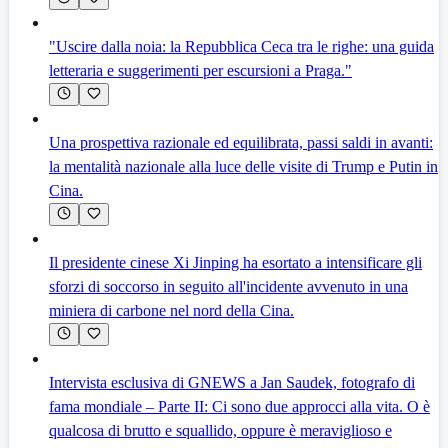
"Uscire dalla noia: la Repubblica Ceca tra le righe: una guida
letteraria e suggerimenti per escursioni a Praga."
Una prospettiva razionale ed equilibrata, passi saldi in avanti:
la mentalità nazionale alla luce delle visite di Trump e Putin in
Cina.
Il presidente cinese Xi Jinping ha esortato a intensificare gli
sforzi di soccorso in seguito all'incidente avvenuto in una
miniera di carbone nel nord della Cina.
Intervista esclusiva di GNEWS a Jan Saudek, fotografo di
fama mondiale – Parte II: Ci sono due approcci alla vita. O è
qualcosa di brutto e squallido, oppure è meraviglioso e