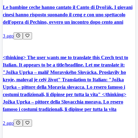
Le bambine ceche hanno cantato il Canto di Dvořák. I giovani
cinesi hanno risposto suonando il ceng e con uno spettacolo
dell'opera di Pechino, ovvero un incontro dopo cento anni
3 ago
<thinking> The user wants me to translate this Czech text to
Italian. It appears to be a title/headline. Let me translate it:
"Jožka Uprka – malíř Moravského Slovácka. Proslavily ho
kroje, maloval je celý život" Translation to Italian: "Jožka
Uprka – pittore della Moravia slovacca. Lo resero famoso i
costumi tradizionali, li dipinse per tutta la vita" </thinking>
Jožka Uprka – pittore della Slovacchia morava. Lo resero
famoso i costumi tradizionali, li dipinse per tutta la vita
2 ago