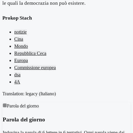
le quali la democrazia non può esistere.
Prokop Stach
notizie
Cina
Mondo
Repubblica Ceca
Europa
Commissione europea
dsa
4A
Translation: legacy (
Italiano
)
Parola del giorno
Parola del giorno
Indovina la parola di 6 lettere in 6 tentativi. Ogni parola viene dai