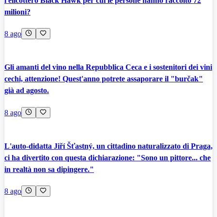
l'elicottero Black Hawk per cui le persone hanno raccolto 72
milioni?
8 ago
Gli amanti del vino nella Repubblica Ceca e i sostenitori dei vini
cechi, attenzione! Quest'anno potrete assaporare il "burčak"
già ad agosto.
8 ago
L'auto-didatta Jiří Šťastný, un cittadino naturalizzato di Praga,
ci ha divertito con questa dichiarazione: "Sono un pittore... che
in realtà non sa dipingere."
8 ago