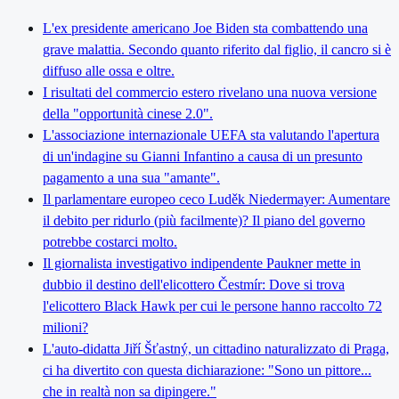
L'ex presidente americano Joe Biden sta combattendo una
grave malattia. Secondo quanto riferito dal figlio, il cancro si è
diffuso alle ossa e oltre.
I risultati del commercio estero rivelano una nuova versione
della "opportunità cinese 2.0".
L'associazione internazionale UEFA sta valutando l'apertura
di un'indagine su Gianni Infantino a causa di un presunto
pagamento a una sua "amante".
Il parlamentare europeo ceco Luděk Niedermayer: Aumentare
il debito per ridurlo (più facilmente)? Il piano del governo
potrebbe costarci molto.
Il giornalista investigativo indipendente Paukner mette in
dubbio il destino dell'elicottero Čestmír: Dove si trova
l'elicottero Black Hawk per cui le persone hanno raccolto 72
milioni?
L'auto-didatta Jiří Šťastný, un cittadino naturalizzato di Praga,
ci ha divertito con questa dichiarazione: "Sono un pittore...
che in realtà non sa dipingere."