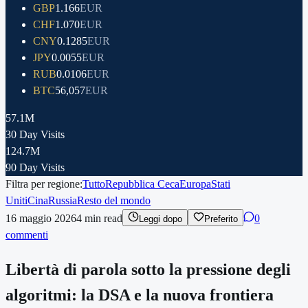
GBP
1.166
EUR
CHF
1.070
EUR
CNY
0.1285
EUR
JPY
0.0055
EUR
RUB
0.0106
EUR
BTC
56,057
EUR
57.1M
30 Day Visits
124.7M
90 Day Visits
Filtra per regione:
Tutto
Repubblica Ceca
Europa
Stati
Uniti
Cina
Russia
Resto del mondo
16 maggio 2026
4
min read
0
Leggi dopo
Preferito
commenti
Libertà di parola sotto la pressione degli
algoritmi: la DSA e la nuova frontiera