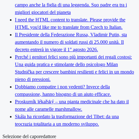
campo anche la figlia di una leggenda. Suo padre era tra i
migliori giocatori del pianeta
I need the HTML content to translate. Please provide the
HTML you'd like me to translate from Czech to Italian.
Il Presidente della Federazione Russa, Vladimir Putin, sta
aumentando il numero di soldati russi di 25.000 unità. Il
decreto entrerà in vigore il 1° agosto 2026.
Perché i genitori felici sono più importanti dei regali costosi:
Una guida pratica e stimolante dello psicologo Milan
Studnička per crescere bambini resilienti e felici in un mondo
pieno di pressioni.
Dobbiamo compatire i non vedenti? Invece della
compassione, hanno bisogno di un aiuto efficace.
Proskurník lékařský – una pianta medicinale che ha dato il
nome alle caramelle marshmallow.
Skála ha ricordato la trasformazione del Tibet: da una
teocrazia totalitaria a un moderno sviluppo.
Selezione del caporedattore