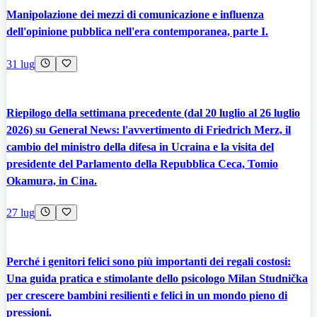
Manipolazione dei mezzi di comunicazione e influenza
dell'opinione pubblica nell'era contemporanea, parte I.
31 lug
Riepilogo della settimana precedente (dal 20 luglio al 26 luglio
2026) su General News: l'avvertimento di Friedrich Merz, il
cambio del ministro della difesa in Ucraina e la visita del
presidente del Parlamento della Repubblica Ceca, Tomio
Okamura, in Cina.
27 lug
Perché i genitori felici sono più importanti dei regali costosi:
Una guida pratica e stimolante dello psicologo Milan Studnička
per crescere bambini resilienti e felici in un mondo pieno di
pressioni.