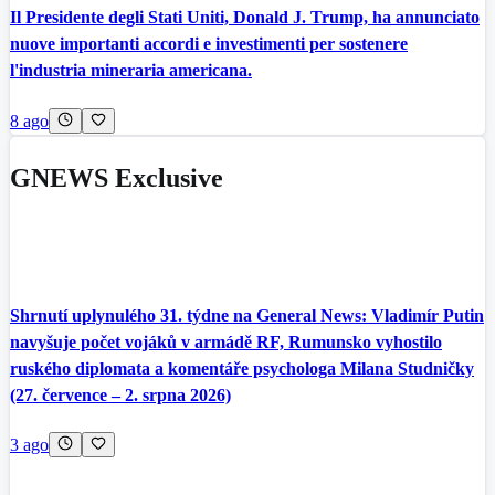
Il Presidente degli Stati Uniti, Donald J. Trump, ha annunciato
nuove importanti accordi e investimenti per sostenere
l'industria mineraria americana.
8 ago
GNEWS Exclusive
Shrnutí uplynulého 31. týdne na General News: Vladimír Putin
navyšuje počet vojáků v armádě RF, Rumunsko vyhostilo
ruského diplomata a komentáře psychologa Milana Studničky
(27. července – 2. srpna 2026)
3 ago