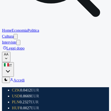
Home
Economia
Politica
Cultura
Interviste
Leggi dopo
A
A
IT
Accedi
CZK
0.0412
EUR
USD
0.8669
EUR
PLN
0.2327
EUR
HUF
0.0027
EUR