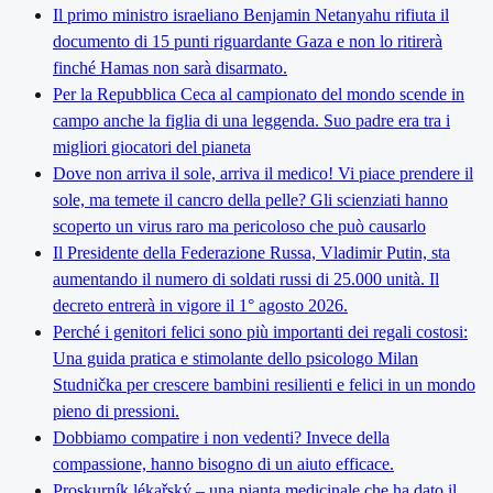
Il primo ministro israeliano Benjamin Netanyahu rifiuta il
documento di 15 punti riguardante Gaza e non lo ritirerà
finché Hamas non sarà disarmato.
Per la Repubblica Ceca al campionato del mondo scende in
campo anche la figlia di una leggenda. Suo padre era tra i
migliori giocatori del pianeta
Dove non arriva il sole, arriva il medico! Vi piace prendere il
sole, ma temete il cancro della pelle? Gli scienziati hanno
scoperto un virus raro ma pericoloso che può causarlo
Il Presidente della Federazione Russa, Vladimir Putin, sta
aumentando il numero di soldati russi di 25.000 unità. Il
decreto entrerà in vigore il 1° agosto 2026.
Perché i genitori felici sono più importanti dei regali costosi:
Una guida pratica e stimolante dello psicologo Milan
Studnička per crescere bambini resilienti e felici in un mondo
pieno di pressioni.
Dobbiamo compatire i non vedenti? Invece della
compassione, hanno bisogno di un aiuto efficace.
Proskurník lékařský – una pianta medicinale che ha dato il