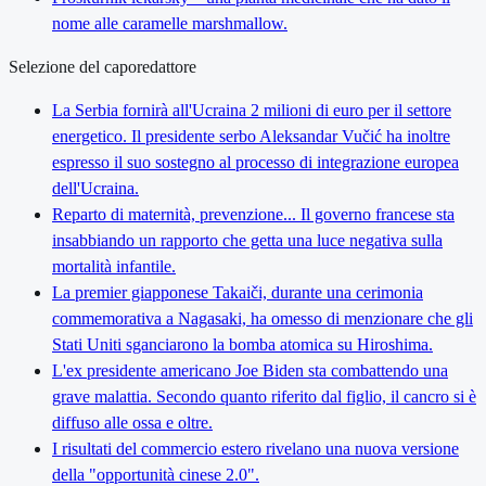
nome alle caramelle marshmallow.
Selezione del caporedattore
La Serbia fornirà all'Ucraina 2 milioni di euro per il settore
energetico. Il presidente serbo Aleksandar Vučić ha inoltre
espresso il suo sostegno al processo di integrazione europea
dell'Ucraina.
Reparto di maternità, prevenzione... Il governo francese sta
insabbiando un rapporto che getta una luce negativa sulla
mortalità infantile.
La premier giapponese Takaiči, durante una cerimonia
commemorativa a Nagasaki, ha omesso di menzionare che gli
Stati Uniti sganciarono la bomba atomica su Hiroshima.
L'ex presidente americano Joe Biden sta combattendo una
grave malattia. Secondo quanto riferito dal figlio, il cancro si è
diffuso alle ossa e oltre.
I risultati del commercio estero rivelano una nuova versione
della "opportunità cinese 2.0".