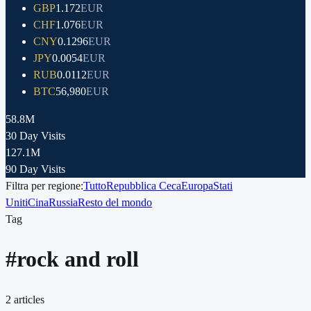
GBP
1.172
EUR
CHF
1.076
EUR
CNY
0.1296
EUR
JPY
0.0054
EUR
RUB
0.0112
EUR
BTC
56,980
EUR
58.8M
30 Day Visits
127.1M
90 Day Visits
Filtra per regione:
Tutto
Repubblica Ceca
Europa
Stati
Uniti
Cina
Russia
Resto del mondo
Tag
#
rock and roll
2
articles