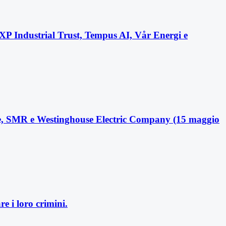
XP Industrial Trust, Tempus AI, Vår Energi e
yce, SMR e Westinghouse Electric Company (15 maggio
e i loro crimini.