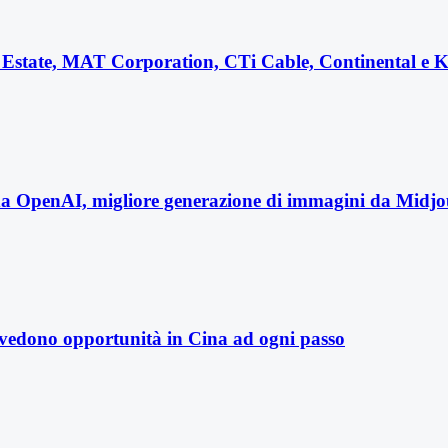
eal Estate, MAT Corporation, CTi Cable, Continental 
da OpenAI, migliore generazione di immagini da Midjou
re vedono opportunità in Cina ad ogni passo