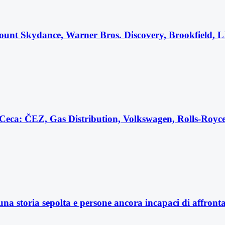
ount Skydance, Warner Bros. Discovery, Brookfield, L
ca Ceca: ČEZ, Gas Distribution, Volkswagen, Rolls-Ro
a storia sepolta e persone ancora incapaci di affrontar