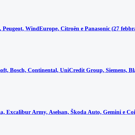
EZ, Peugeot, WindEurope, Citroën e Panasonic (27 febbr
osoft, Bosch, Continental, UniCredit Group, Siemens, Bl
elna, Excalibur Army, Aselsan, Škoda Auto, Gemini e Co