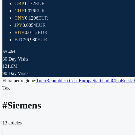
GBP
1.172
EUR
CHF
1.076
EUR
CNY
0.1296
EUR
JPY
0.0054
EUR
RUB
0.0112
EUR
BTC
56,980
EUR
55.4M
30 Day Visits
121.6M
90 Day Visits
Filtra per regione:
Tutto
Repubblica Ceca
Europa
Stati Uniti
Cina
Russia
Tag
#
Siemens
13
articles