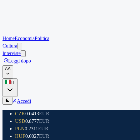
Home
Economia
Politica
Cultura
Interviste
Leggi dopo
A
A
IT
Accedi
CZK
0.0413
EUR
USD
0.8777
EUR
PLN
0.2311
EUR
HUF
0.0027
EUR