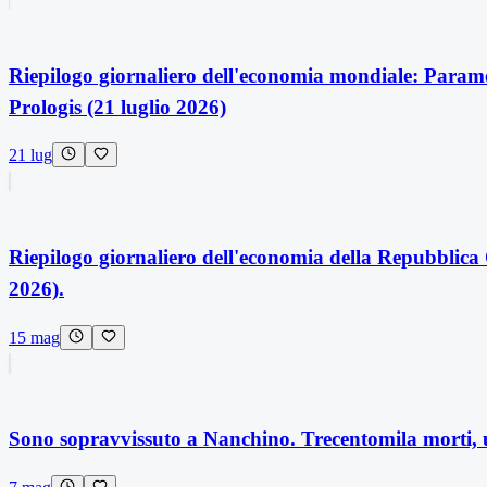
Riepilogo giornaliero dell'economia mondiale: Param
Prologis (21 luglio 2026)
21 lug
Riepilogo giornaliero dell'economia della Repubbli
2026).
15 mag
Sono sopravvissuto a Nanchino. Trecentomila morti, un