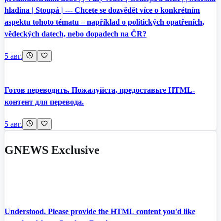
hladina | Stoupá | --- Chcete se dozvědět více o konkrétním
aspektu tohoto tématu – například o politických opatřeních,
vědeckých datech, nebo dopadech na ČR?
5 авг.
Готов переводить. Пожалуйста, предоставьте HTML-
контент для перевода.
5 авг.
GNEWS Exclusive
Understood. Please provide the HTML content you'd like