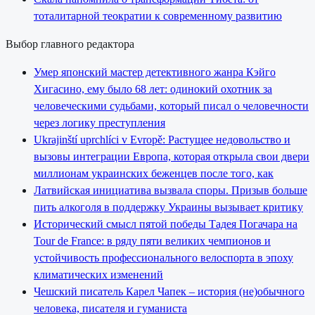
тоталитарной теократии к современному развитию
Выбор главного редактора
Умер японский мастер детективного жанра Кэйго
Хигасино, ему было 68 лет: одинокий охотник за
человеческими судьбами, который писал о человечности
через логику преступления
Ukrajinští uprchlíci v Evropě: Растущее недовольство и
вызовы интеграции Европа, которая открыла свои двери
миллионам украинских беженцев после того, как
Латвийская инициатива вызвала споры. Призыв больше
пить алкоголя в поддержку Украины вызывает критику
Исторический смысл пятой победы Тадея Погачара на
Tour de France: в ряду пяти великих чемпионов и
устойчивость профессионального велоспорта в эпоху
климатических изменений
Чешский писатель Карел Чапек – история (не)обычного
человека, писателя и гуманиста