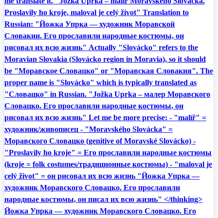
me translate it. "Jožka Uprka – malíř Moravského Slovácka.
Proslavily ho kroje, maloval je celý život" Translation to
Russian: "Йожка Упрка — художник Моравской
Словакии. Его прославили народные костюмы, он
рисовал их всю жизнь" Actually "Slovácko" refers to the
Moravian Slovakia (Slovácko region in Moravia), so it should
be "Моравское Словацко" or "Моравская Словакия". The
proper name is "Slovácko" which is typically translated as
"Словацко" in Russian. "Jožka Uprka – малер Моравского
Словацко. Его прославили народные костюмы, он
рисовал их всю жизнь" Let me be more precise: - "malíř" =
художник/живописец - "Moravského Slovácka" =
Моравского Словацко (genitive of Moravské Slovácko) -
"Proslavily ho kroje" = Его прославили народные костюмы
(kroje = folk costumes/традиционные костюмы) - "maloval je
celý život" = он рисовал их всю жизнь "Йожка Упрка —
художник Моравского Словацко. Его прославили
народные костюмы, он писал их всю жизнь" </thinking>
Йожка Упрка — художник Моравского Словацко. Его