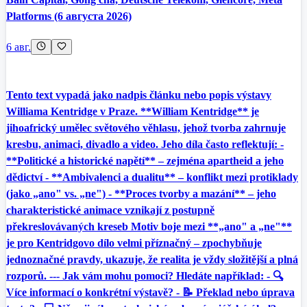
Platforms (6 августа 2026)
6 авг.
Tento text vypadá jako nadpis článku nebo popis výstavy
Williama Kentridge v Praze. **William Kentridge** je
jihoafrický umělec světového věhlasu, jehož tvorba zahrnuje
kresbu, animaci, divadlo a video. Jeho díla často reflektují: -
**Politické a historické napětí** – zejména apartheid a jeho
dědictví - **Ambivalenci a dualitu** – konflikt mezi protiklady
(jako „ano" vs. „ne") - **Proces tvorby a mazání** – jeho
charakteristické animace vznikají z postupně
překreslovávaných kreseb Motiv boje mezi **„ano" a „ne"**
je pro Kentridgovo dílo velmi příznačný – zpochybňuje
jednoznačné pravdy, ukazuje, že realita je vždy složitější a plná
rozporů. --- Jak vám mohu pomoci? Hledáte například: - 🔍
Více informací o konkrétní výstavě? - 📝 Překlad nebo úprava