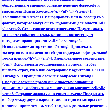
общественным мнением согласно перечню философа и
мыслителя Ноама Хомского</p><ul><li><strong>1.
Умалчивание:</strong> Игнорировать или не сообщать о
фактах, которые могут быть неудобными для власти.</li>
<li><em>2. Селективное освещение:</em> Подчеркивать
только те события и темы, которые соответствуют
интересам правящих элит.</li><li><strong>3.
Использование авторитетов:</strong> Привлекать
экспертов или знаменитостей для поддержки официальной
точки зрения.</li><li><em>4. Эмоциональное воздействие:
</em> Использовать эмоциональные приемы, чтобы
вызвать страх, гнев или сострадание у аудитории.</li><li>
<strong>5. Упрощение сложных вопросов:</strong>
Сводить сложные проблемы к простым бинарным
дилеммам для облегчения манипуляции мнением.</li><li>
<em>6. Создание ложных альтернатив:</em> Предлагать
выбор между двумя вариантами, ни один из которых не
является приемлемым, чтобы скрыть реальные решения.