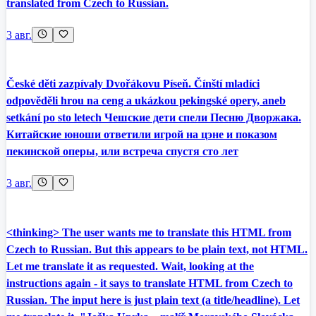
translated from Czech to Russian.
3 авг.
České děti zazpívaly Dvořákovu Píseň. Čínští mladíci
odpověděli hrou na ceng a ukázkou pekingské opery, aneb
setkání po sto letech Чешские дети спели Песню Дворжака.
Китайские юноши ответили игрой на цэне и показом
пекинской оперы, или встреча спустя сто лет
3 авг.
<thinking> The user wants me to translate this HTML from
Czech to Russian. But this appears to be plain text, not HTML.
Let me translate it as requested. Wait, looking at the
instructions again - it says to translate HTML from Czech to
Russian. The input here is just plain text (a title/headline). Let