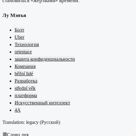
становиться «жертвами» времени.
Лу Мэнъя
Болт
Uber
Технология
orientace
защита конфиденциальности
Компания
běžní lidé
Разработка
střední věk
платформа
Искусственный интеллект
4A
Translation: legacy (
Русский
)
Слово дня