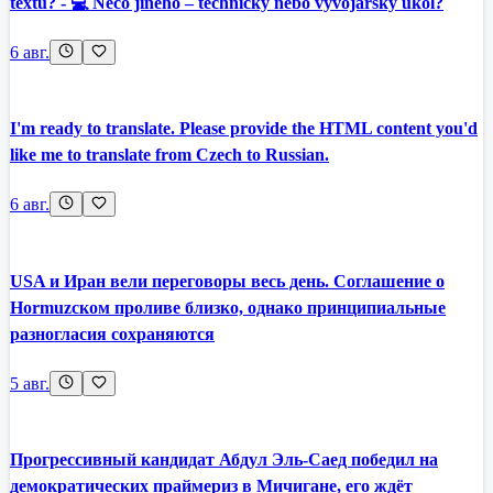
textu? - 💻 Něco jiného – technický nebo vývojářský úkol?
6 авг.
I'm ready to translate. Please provide the HTML content you'd
like me to translate from Czech to Russian.
6 авг.
USA и Иран вели переговоры весь день. Соглашение о
Hormuzском проливе близко, однако принципиальные
разногласия сохраняются
5 авг.
Прогрессивный кандидат Абдул Эль-Саед победил на
демократических праймериз в Мичигане, его ждёт