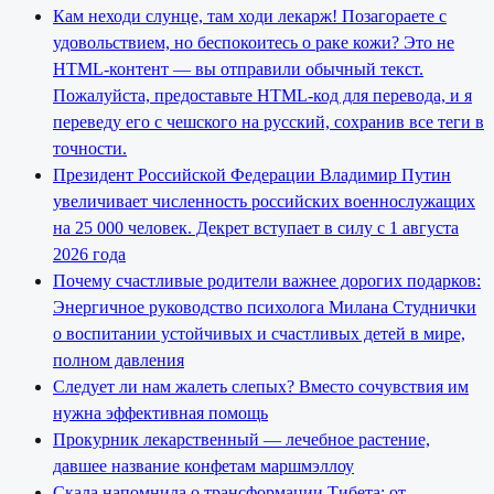
Кам неходи слунце, там ходи лекарж! Позагораете с
удовольствием, но беспокоитесь о раке кожи? Это не
HTML-контент — вы отправили обычный текст.
Пожалуйста, предоставьте HTML-код для перевода, и я
переведу его с чешского на русский, сохранив все теги в
точности.
Президент Российской Федерации Владимир Путин
увеличивает численность российских военнослужащих
на 25 000 человек. Декрет вступает в силу с 1 августа
2026 года
Почему счастливые родители важнее дорогих подарков:
Энергичное руководство психолога Милана Студнички
о воспитании устойчивых и счастливых детей в мире,
полном давления
Следует ли нам жалеть слепых? Вместо сочувствия им
нужна эффективная помощь
Прокурник лекарственный — лечебное растение,
давшее название конфетам маршмэллоу
Скала напомнила о трансформации Тибета: от