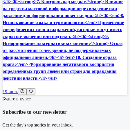
</li><li><strong>7. Контроль над медиа:</strong> Влияние
на средства массовой информации через владение или
давление для формирования повестки дня.</li><li><em>8.
Использование языка и терминологии:</em> Применение
специфических слов и выражений, которые могут иметь
скрытые значения или подтекст.</li><li><strong>9.
Игнорирование альтернативных мнений:</strong> Отказ
от рассмотрения точек зрения, не поддерживаемых
официальной линией.</li><li><em>10. Создание образа
врага:</em> Формирование негативного восприятия
определенных групп людей или стран для оправдания
действий власти.</li></ul>
19 июл.
Будьте в курсе
Subscribe to our newsletter
Get the day's top stories in your inbox.