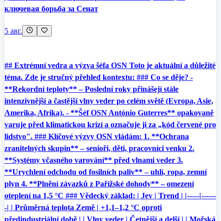
ключевая борьба за Сенат
5 авг.
## Extrémní vedra a výzva šéfa OSN Toto je aktuální a důležité
téma. Zde je stručný přehled kontextu: ### Co se děje? -
**Rekordní teploty** – Poslední roky přinášejí stále
intenzivnější a častější vlny veder po celém světě (Evropa, Asie,
Amerika, Afrika). - **Šéf OSN António Guterres** opakovaně
varuje před klimatickou krizí a označuje ji za „kód červené pro
lidstvo". ### Klíčové výzvy OSN vládám: 1. **Ochrana
zranitelných skupin** – senioři, děti, pracovníci venku 2.
**Systémy včasného varování** před vlnami veder 3.
**Urychlení odchodu od fosilních paliv** – uhlí, ropa, zemní
plyn 4. **Plnění závazků z Pařížské dohody** – omezení
oteplení na 1,5 °C ### Vědecký základ: | Jev | Trend | |-----|------
-| | Průměrná teplota Země | +1,1–1,2 °C oproti
předindustriální době | | Vlny veder | Četnější a delší | | Mořská