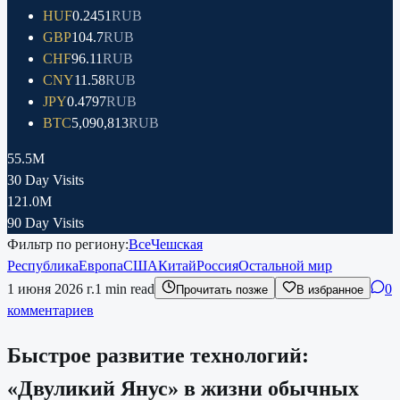
HUF
0.2451
RUB
GBP
104.7
RUB
CHF
96.11
RUB
CNY
11.58
RUB
JPY
0.4797
RUB
BTC
5,090,813
RUB
55.5M
30 Day Visits
121.0M
90 Day Visits
Фильтр по региону:
Все
Чешская
Республика
Европа
США
Китай
Россия
Остальной мир
1 июня 2026 г.
1
min read
0
Прочитать позже
В избранное
комментариев
Быстрое развитие технологий:
«Двуликий Янус» в жизни обычных