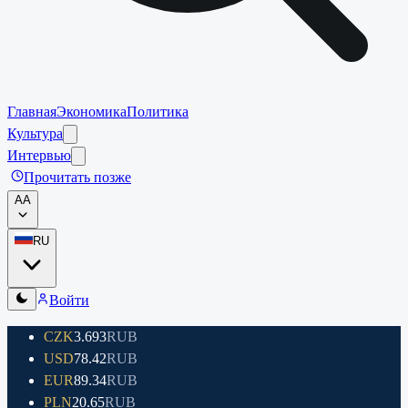
Главная
Экономика
Политика
Культура
Интервью
Прочитать позже
A
A
RU
Войти
CZK
3.693
RUB
USD
78.42
RUB
EUR
89.34
RUB
PLN
20.65
RUB