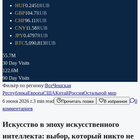
HUF
0.2451
RUB
GBP
104.7
RUB
CHF
96.11
RUB
CNY
11.58
RUB
JPY
0.4797
RUB
BTC
5,090,813
RUB
55.7M
30 Day Visits
122.6M
90 Day Visits
Фильтр по региону:
Все
Чешская
Республика
Европа
США
Китай
Россия
Остальной мир
6 июня 2026 г.
3
min read
0
Прочитать позже
В избранное
комментариев
Искусство в эпоху искусственного
интеллекта: выбор, который никто не