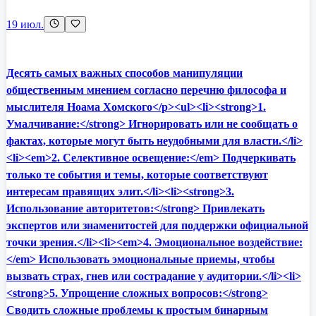
19 июл.
Десять самых важных способов манипуляции
общественным мнением согласно перечню философа и
мыслителя Ноама Хомского</p><ul><li><strong>1.
Умалчивание:</strong> Игнорировать или не сообщать о
фактах, которые могут быть неудобными для власти.</li>
<li><em>2. Селективное освещение:</em> Подчеркивать
только те события и темы, которые соответствуют
интересам правящих элит.</li><li><strong>3.
Использование авторитетов:</strong> Привлекать
экспертов или знаменитостей для поддержки официальной
точки зрения.</li><li><em>4. Эмоциональное воздействие:
</em> Использовать эмоциональные приемы, чтобы
вызвать страх, гнев или сострадание у аудитории.</li><li>
<strong>5. Упрощение сложных вопросов:</strong>
Сводить сложные проблемы к простым бинарным