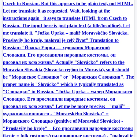
Czech to Russian. But this appears to be plain text, not HTML.
Let me translate it as requested. Wait, looking at the
instructions again - it says to translate HTML from Czech to
Russian. The input here is just plain text (a title/headline). Let
me translate it. "Jožka Uprka – malíř Moravského Slovácka.
Proslavily ho kroje, maloval je celý život" Translation to
Russian: "Йожка Упрка — художник Моравской
Словакии. Его прославили народные костюмы, он
рисовал их всю жизнь" Actually "Slovácko" refers to the
Moravian Slovakia (Slovácko region in Moravia), so it should
be "Моравское Словацко" or "Моравская Словакия". The
proper name is "Slovácko" which is typically translated as
"Словацко" in Russian. "Jožka Uprka – малер Моравского
Словацко. Его прославили народные костюмы, он
рисовал их всю жизнь" Let me be more precise: - "malíř" =
художник/живописец - "Moravského Slovácka" =
Моравского Словацко (genitive of Moravské Slovácko) -
"Proslavily ho kroje" = Его прославили народные костюмы
(kroje = folk costumes/традиционные костюмы) - "maloval je