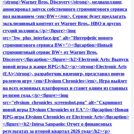
<strong>Warner Bros. Discovery</strong>, медиахолдинг,
анонсировал запуск собственного стримингового сервиса
под названием <em>BW+</em>. Сервис будет предлагать
эксклюзивный контент от Warner Bros., HBO и других
студий холдинга.</p><figure><img
src="bw_plus_interface.jpg" alt="Интерфейс нового
стримингового сервиса BW+"/><figcaption>Новый
стриминговый сервис BW+ от Warner Bros.
Discovery</figcaption></figure><h2>Electronic Arts: Выпуск
новой игры в жанре RPG</h2><p><strong>Electronic Arts
(EA)</strong>, разработчик видеоигр, представил новую
ролевую игру <em>Elysium Chronicles</em>. Игра выйдет
на всех основных платформах и станет одним из главных
релизов года.</p><figure><img
src="elysium_chronicles_screenshot.png" alt="Скриншот
новой игры Elysium Chronicles от EA"/><figcaption>Новая
RPG-игра Elysium Chronicles от Electronic Arts</figcaption>
</figure><h2>Intesa Sanpaolo: Отчет о финансовых
результатах за второй квартал 2026 года</h2><p>