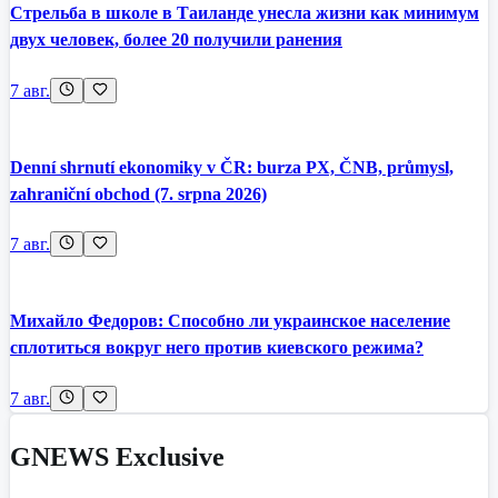
Стрельба в школе в Таиланде унесла жизни как минимум
двух человек, более 20 получили ранения
7 авг.
Denní shrnutí ekonomiky v ČR: burza PX, ČNB, průmysl,
zahraniční obchod (7. srpna 2026)
7 авг.
Михайло Федоров: Способно ли украинское население
сплотиться вокруг него против киевского режима?
7 авг.
GNEWS Exclusive