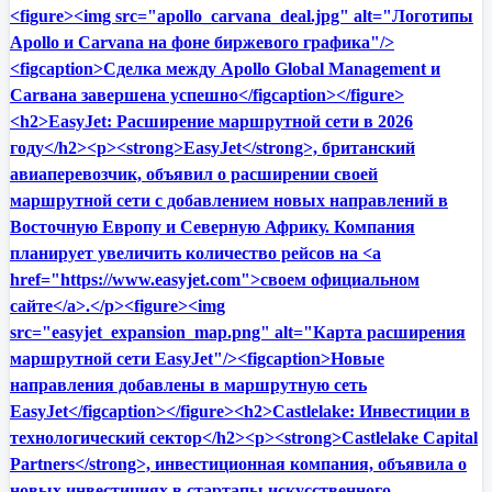
<figure><img src="apollo_carvana_deal.jpg" alt="Логотипы
Apollo и Carvana на фоне биржевого графика"/>
<figcaption>Сделка между Apollo Global Management и
Carвана завершена успешно</figcaption></figure>
<h2>EasyJet: Расширение маршрутной сети в 2026
году</h2><p><strong>EasyJet</strong>, британский
авиаперевозчик, объявил о расширении своей
маршрутной сети с добавлением новых направлений в
Восточную Европу и Северную Африку. Компания
планирует увеличить количество рейсов на <a
href="https://www.easyjet.com">своем официальном
сайте</a>.</p><figure><img
src="easyjet_expansion_map.png" alt="Карта расширения
маршрутной сети EasyJet"/><figcaption>Новые
направления добавлены в маршрутную сеть
EasyJet</figcaption></figure><h2>Castlelake: Инвестиции в
технологический сектор</h2><p><strong>Castlelake Capital
Partners</strong>, инвестиционная компания, объявила о
новых инвестициях в стартапы искусственного