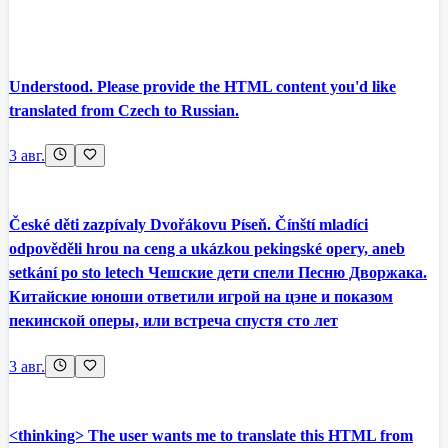
Understood. Please provide the HTML content you'd like
translated from Czech to Russian.
3 авг.
České děti zazpívaly Dvořákovu Píseň. Čínští mladíci
odpověděli hrou na ceng a ukázkou pekingské opery, aneb
setkání po sto letech Чешские дети спели Песню Дворжака.
Китайские юноши ответили игрой на цэне и показом
пекинской оперы, или встреча спустя сто лет
3 авг.
<thinking> The user wants me to translate this HTML from