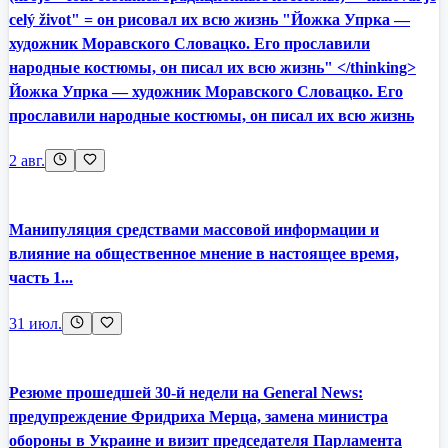
celý život" = он рисовал их всю жизнь "Йожка Упрка —
художник Моравского Словацко. Его прославили
народные костюмы, он писал их всю жизнь" </thinking>
Йожка Упрка — художник Моравского Словацко. Его
прославили народные костюмы, он писал их всю жизнь
2 авг.
Манипуляция средствами массовой информации и
влияние на общественное мнение в настоящее время,
часть 1...
31 июл.
Резюме прошедшей 30-й недели на General News:
предупреждение Фридриха Мерца, замена министра
обороны в Украине и визит председателя Парламента