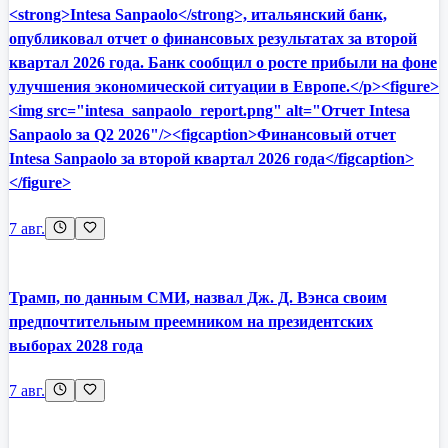
<strong>Intesa Sanpaolo</strong>, итальянский банк,
опубликовал отчет о финансовых результатах за второй
квартал 2026 года. Банк сообщил о росте прибыли на фоне
улучшения экономической ситуации в Европе.</p><figure>
<img src="intesa_sanpaolo_report.png" alt="Отчет Intesa
Sanpaolo за Q2 2026"/><figcaption>Финансовый отчет
Intesa Sanpaolo за второй квартал 2026 года</figcaption>
</figure>
7 авг.
Трамп, по данным СМИ, назвал Дж. Д. Вэнса своим
предпочтительным преемником на президентских
выборах 2028 года
7 авг.