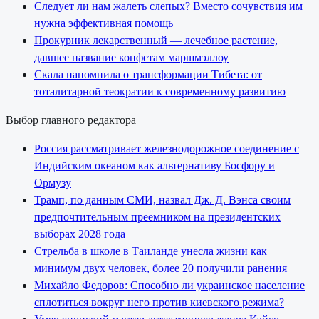
Следует ли нам жалеть слепых? Вместо сочувствия им
нужна эффективная помощь
Прокурник лекарственный — лечебное растение,
давшее название конфетам маршмэллоу
Скала напомнила о трансформации Тибета: от
тоталитарной теократии к современному развитию
Выбор главного редактора
Россия рассматривает железнодорожное соединение с
Индийским океаном как альтернативу Босфору и
Ормузу
Трамп, по данным СМИ, назвал Дж. Д. Вэнса своим
предпочтительным преемником на президентских
выборах 2028 года
Стрельба в школе в Таиланде унесла жизни как
минимум двух человек, более 20 получили ранения
Михайло Федоров: Способно ли украинское население
сплотиться вокруг него против киевского режима?