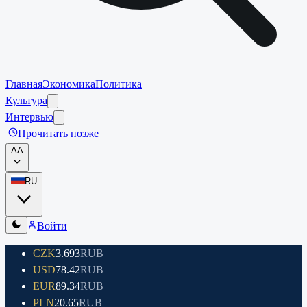
Главная
Экономика
Политика
Культура
Интервью
Прочитать позже
A
A
RU
Войти
CZK
3.693
RUB
USD
78.42
RUB
EUR
89.34
RUB
PLN
20.65
RUB