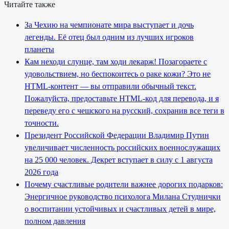
Читайте также
За Чехию на чемпионате мира выступает и дочь
легенды. Её отец был одним из лучших игроков
планеты
Кам неходи слунце, там ходи лекарж! Позагораете с
удовольствием, но беспокоитесь о раке кожи? Это не
HTML-контент — вы отправили обычный текст.
Пожалуйста, предоставьте HTML-код для перевода, и я
переведу его с чешского на русский, сохранив все теги в
точности.
Президент Российской Федерации Владимир Путин
увеличивает численность российских военнослужащих
на 25 000 человек. Декрет вступает в силу с 1 августа
2026 года
Почему счастливые родители важнее дорогих подарков:
Энергичное руководство психолога Милана Студнички
о воспитании устойчивых и счастливых детей в мире,
полном давления