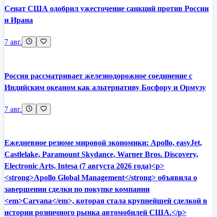
Сенат США одобрил ужесточение санкций против России
и Ирана
7 авг.
Россия рассматривает железнодорожное соединение с
Индийским океаном как альтернативу Босфору и Ормузу
7 авг.
Ежедневное резюме мировой экономики: Apollo, easyJet,
Castlelake, Paramount Skydance, Warner Bros. Discovery,
Electronic Arts, Intesa (7 августа 2026 года)<p>
<strong>Apollo Global Management</strong> объявила о
завершении сделки по покупке компании
<em>Carvana</em>, которая стала крупнейшей сделкой в
истории розничного рынка автомобилей США.</p>