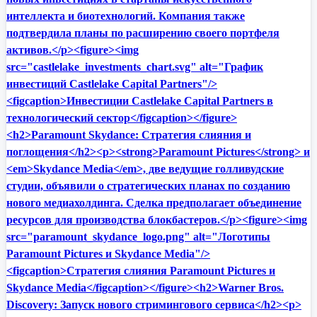
интеллекта и биотехнологий. Компания также
подтвердила планы по расширению своего портфеля
активов.</p><figure><img
src="castlelake_investments_chart.svg" alt="График
инвестиций Castlelake Capital Partners"/>
<figcaption>Инвестиции Castlelake Capital Partners в
технологический сектор</figcaption></figure>
<h2>Paramount Skydance: Стратегия слияния и
поглощения</h2><p><strong>Paramount Pictures</strong> и
<em>Skydance Media</em>, две ведущие голливудские
студии, объявили о стратегических планах по созданию
нового медиахолдинга. Сделка предполагает объединение
ресурсов для производства блокбастеров.</p><figure><img
src="paramount_skydance_logo.png" alt="Логотипы
Paramount Pictures и Skydance Media"/>
<figcaption>Стратегия слияния Paramount Pictures и
Skydance Media</figcaption></figure><h2>Warner Bros.
Discovery: Запуск нового стримингового сервиса</h2><p>