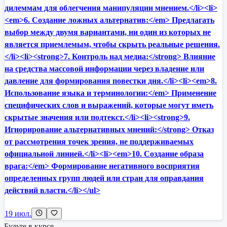
дилеммам для облегчения манипуляции мнением.</li><li>
<em>6. Создание ложных альтернатив:</em> Предлагать
выбор между двумя вариантами, ни один из которых не
является приемлемым, чтобы скрыть реальные решения.
</li><li><strong>7. Контроль над медиа:</strong> Влияние
на средства массовой информации через владение или
давление для формирования повестки дня.</li><li><em>8.
Использование языка и терминологии:</em> Применение
специфических слов и выражений, которые могут иметь
скрытые значения или подтекст.</li><li><strong>9.
Игнорирование альтернативных мнений:</strong> Отказ
от рассмотрения точек зрения, не поддерживаемых
официальной линией.</li><li><em>10. Создание образа
врага:</em> Формирование негативного восприятия
определенных групп людей или стран для оправдания
действий власти.</li></ul>
19 июл.
Будьте в курсе