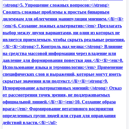
<strong>5. Упрощение сложных вопросов:</strong>
Сводить сложные проблемы к простым бинарным
дилеммам для облегчения манипуляции мнением.</li><li>
<em>6. Создание ложных альтернатив:</em> Предлагать
выбор между двумя вариантами, ни один из которых не
является приемлемым, чтобы скрыть реальные решения.
</li><li><strong>7. Контроль над медиа:</strong> Влияние
на средства массовой информации через владение или
давление для формирования повестки дня.</li><li><em>8.
Использование языка и терминологии:</em> Применение
специфических слов и выражений, которые могут иметь
скрытые значения или подтекст.</li><li><strong>9.
Игнорирование альтернативных мнений:</strong> Отказ
от рассмотрения точек зрения, не поддерживаемых
официальной линией.</li><li><em>10. Создание образа
врага:</em> Формирование негативного восприятия
определенных групп людей или стран для оправдания
действий власти.</li></ul>