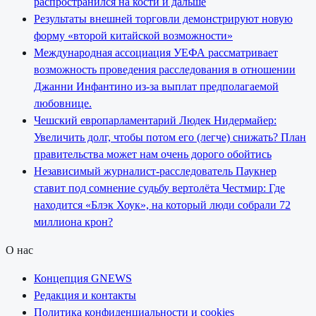
распространился на кости и дальше
Результаты внешней торговли демонстрируют новую
форму «второй китайской возможности»
Международная ассоциация УЕФА рассматривает
возможность проведения расследования в отношении
Джанни Инфантино из-за выплат предполагаемой
любовнице.
Чешский европарламентарий Людек Нидермайер:
Увеличить долг, чтобы потом его (легче) снижать? План
правительства может нам очень дорого обойтись
Независимый журналист-расследователь Паукнер
ставит под сомнение судьбу вертолёта Честмир: Где
находится «Блэк Хоук», на который люди собрали 72
миллиона крон?
О нас
Концепция GNEWS
Редакция и контакты
Политика конфиденциальности и cookies