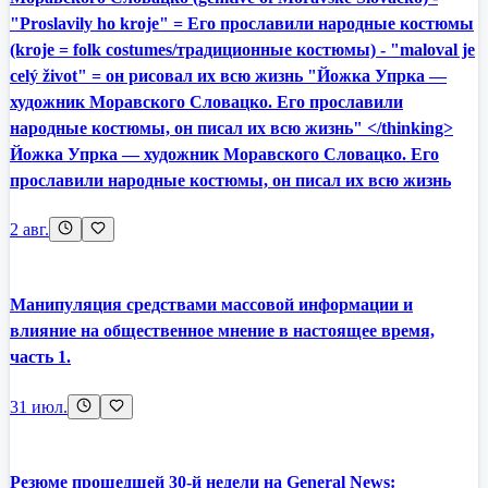
"Proslavily ho kroje" = Его прославили народные костюмы
(kroje = folk costumes/традиционные костюмы) - "maloval je
celý život" = он рисовал их всю жизнь "Йожка Упрка —
художник Моравского Словацко. Его прославили
народные костюмы, он писал их всю жизнь" </thinking>
Йожка Упрка — художник Моравского Словацко. Его
прославили народные костюмы, он писал их всю жизнь
2 авг.
Манипуляция средствами массовой информации и
влияние на общественное мнение в настоящее время,
часть 1.
31 июл.
Резюме прошедшей 30-й недели на General News: