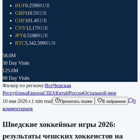
HUF
0.2599
RUB
GBP
110.5
RUB
CHF
101.4
RUB
CNY
12.17
RUB
JPY
0.5188
RUB
BTC
5,342,599
RUB
58.0M
30 Day Visits
125.6M
90 Day Visits
Фильтр по региону:
Все
Чешская
Республика
Европа
США
Китай
Россия
Остальной мир
10 мая 2026 г.
1
min read
0
Прочитать позже
В избранное
комментариев
Шведские хоккейные игры 2026:
результаты чешских хоккеистов на