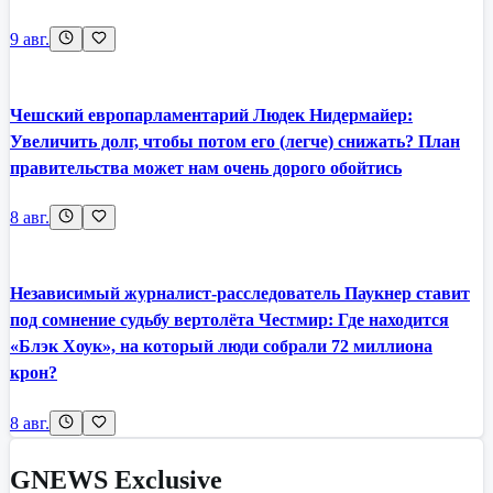
9 авг.
Чешский европарламентарий Людек Нидермайер:
Увеличить долг, чтобы потом его (легче) снижать? План
правительства может нам очень дорого обойтись
8 авг.
Независимый журналист-расследователь Паукнер ставит
под сомнение судьбу вертолёта Честмир: Где находится
«Блэк Хоук», на который люди собрали 72 миллиона
крон?
8 авг.
GNEWS Exclusive