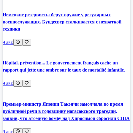
Немецкие резервисты берут оружие у регулярных
военнослужащих. Бундесвер сталкивается с нехваткой
техники
9 авг.
Hôpital, prévention... Le gouvernement français cache un
rapport qui jette une ombre sur le taux de mortalité infantile.
9 авг.
Премьер-министр Японии Такэячи замолчала во время
публичной речи в годовщину нагасакского трагедии,
заявив, что атомную бомбу над Хиросимой сбросили США
9 авг.