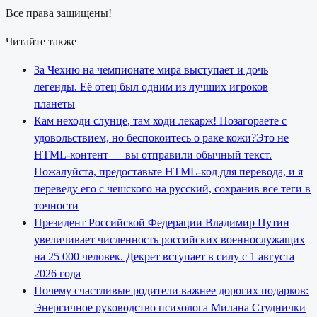
Все права защищены!
Читайте также
За Чехию на чемпионате мира выступает и дочь
легенды. Её отец был одним из лучших игроков
планеты
Кам неходи слунце, там ходи лекарж! Позагораете с
удовольствием, но беспокоитесь о раке кожи?Это не
HTML-контент — вы отправили обычный текст.
Пожалуйста, предоставьте HTML-код для перевода, и я
переведу его с чешского на русский, сохранив все теги в
точности
Президент Российской Федерации Владимир Путин
увеличивает численность российских военнослужащих
на 25 000 человек. Декрет вступает в силу с 1 августа
2026 года
Почему счастливые родители важнее дорогих подарков:
Энергичное руководство психолога Милана Студнички