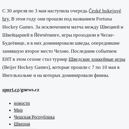
С 30 апреля по 3 мая наступила очередь
České hokejové
hry
, В этом году они прошли под названием Fortuna
Hockey Games. За исключением матча между Швецией и
Швейцарией в Йёнчёпинге, игры проходили в Ческе-
Будеёвице, и в них доминировали шведы, опередившие
занявшую второе место Чехию. Последним событием
EHT в этом сезоне стал турнир
Шведские хоккейные игры
(Beijer Hockey Games), которые прошли с 7 по 10 мая в
Ингельхольме и на которых доминировали финны.
sport.cz
/gnews.cz
новости
Мир
Чешская Республика
Швеция