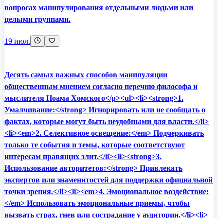
вопросах манипулирования отдельными людьми или
целыми группами.
19 июл.
Десять самых важных способов манипуляции
общественным мнением согласно перечню философа и
мыслителя Ноама Хомского</p><ul><li><strong>1.
Умалчивание:</strong> Игнорировать или не сообщать о
фактах, которые могут быть неудобными для власти.</li>
<li><em>2. Селективное освещение:</em> Подчеркивать
только те события и темы, которые соответствуют
интересам правящих элит.</li><li><strong>3.
Использование авторитетов:</strong> Привлекать
экспертов или знаменитостей для поддержки официальной
точки зрения.</li><li><em>4. Эмоциональное воздействие:
</em> Использовать эмоциональные приемы, чтобы
вызвать страх, гнев или сострадание у аудитории.</li><li>