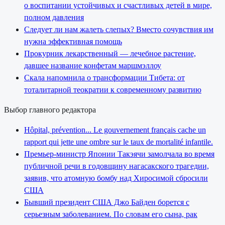
о воспитании устойчивых и счастливых детей в мире,
полном давления
Следует ли нам жалеть слепых? Вместо сочувствия им
нужна эффективная помощь
Прокурник лекарственный — лечебное растение,
давшее название конфетам маршмэллоу
Скала напомнила о трансформации Тибета: от
тоталитарной теократии к современному развитию
Выбор главного редактора
Hôpital, prévention... Le gouvernement français cache un
rapport qui jette une ombre sur le taux de mortalité infantile.
Премьер-министр Японии Такэячи замолчала во время
публичной речи в годовщину нагасакского трагедии,
заявив, что атомную бомбу над Хиросимой сбросили
США
Бывший президент США Джо Байден борется с
серьезным заболеванием. По словам его сына, рак