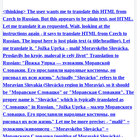
<thinking> The user wants me to translate this HTML from
Czech to Russian. But this appears to be plain text, not HTML.
Let me translate it as requested. Wait, looking at the
instructions again - it says to translate HTML from Czech to
Russian. The input here is just plain text (a title/headline). Let
me translate it. "Jožka Uprka – malíř Moravského Slovácka.
Proslavily ho kroje, maloval je celý život" Translation to
Russian: "Йожка Упрка — художник Моравской
Словакии. Его прославили народные костюмы, он
рисовал их всю жизнь" Actually "Slovácko" refers to the
Moravian Slovakia (Slovácko region in Moravia), so it should
be "Моравское Словацко" or "Моравская Словакия". The
proper name is "Slovácko" which is typically translated as
"Словацко" in Russian. "Jožka Uprka – малер Моравского
Словацко. Его прославили народные костюмы, он
рисовал их всю жизнь" Let me be more precise: - "malíř" =
художник/живописец - "Moravského Slovácka" =
Моравского Словацко (genitive of Moravské Slovácko) -