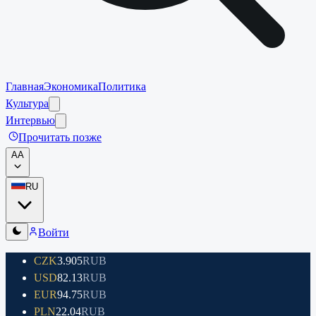
Главная
Экономика
Политика
Культура
Интервью
Прочитать позже
A
A
RU
Войти
CZK
3.905
RUB
USD
82.13
RUB
EUR
94.75
RUB
PLN
22.04
RUB