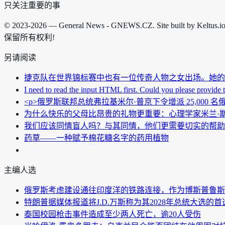
只关注重要的事
© 2023-2026 — General News - GNEWS.CZ. Site built by Keltus.i
保留所有权利!
另请阅读
捷克队在世界锦标赛中也有一位传奇人物之女出场。她的
I need to read the input HTML first. Could you please provide 
<p>俄罗斯联邦总统弗拉基米尔·普京下令增派 25,000 名俄军
为什么快乐的父母比昂贵的礼物更重要：心理学家米兰·
我们应该同情盲人吗？与其同情，他们更需要切实的帮助
药草——一种赋予棉花糖名字的药用植物
主编人选
俄罗斯考虑建设通往印度洋的铁路连接，作为博斯普鲁斯
特朗普据媒体报道将J.D.万斯称为其2028年总统大选的
泰国校园枪击事件造成至少两人死亡，逾20人受伤