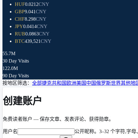
HUF
0.0212
CNY
GBP
9.041
CNY
CHF
8.298
CNY
JPY
0.0414
CNY
RUB
0.0863
CNY
BTC
439,521
CNY
55.7M
30 Day Visits
122.0M
90 Day Visits
按地区筛选：
全部
捷克共和国
欧洲
美国
中国
俄罗斯
世界其他地
创建账户
免费读者账户 — 保存文章、发表评论、获得勋章。
用户名
公开昵称。3–32 个字符,字母、数