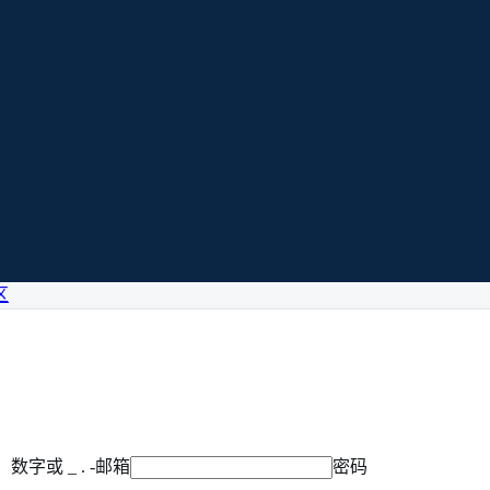
区
字或 _ . -
邮箱
密码