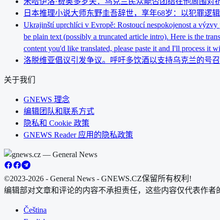
米哈伊洛·费奥多罗夫：乌克兰民众能否团结在他周围对
日本推理小说大师东野圭吾辞世，享年68岁：以犯罪逻
Ukrajinští uprchlíci v Evropě: Rostoucí nespokojenost a výzvy 
be plain text (possibly a truncated article in
content you'd like translated, please paste it and I'll process it w
洛脱维亚倡议引发争议。呼吁多饮酒以支持乌克兰的号召
关于我们
GNEWS 理念
编辑团队和联系方式
隐私和 Cookie 政策
GNEWS Reader 应用的隐私政策
©2023-2026 - General News - GNEWS.CZ
保留所有权利!
编辑部对文章和评论的内容不承担责任，这些内容仅代表作者
Čeština