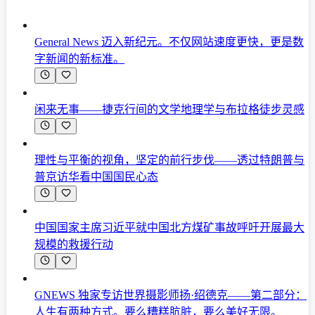
General News 迈入新纪元。不仅网站速度更快，更是数
字新闻的新标准。
闲来无事——捷克行间的文学地理学与布拉格徒步灵感
理性与平衡的视角，坚定的前行步伐——透过特朗普与
普京访华看中国国民心态
中国国家主席习近平就中国北方煤矿事故呼吁开展最大
规模的救援行动
GNEWS 独家专访世界摄影师扬·绍德克——第二部分：
人生有两种方式。要么糟糕肮脏，要么美好无限。