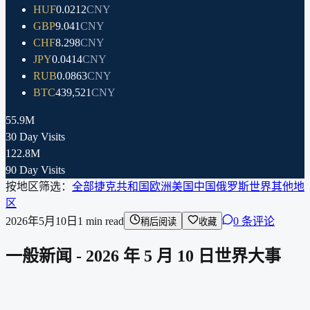
HUF
0.0212
CNY
GBP
9.041
CNY
CHF
8.298
CNY
JPY
0.0414
CNY
RUB
0.0863
CNY
BTC
439,521
CNY
55.9M
30 Day Visits
122.8M
90 Day Visits
按地区筛选：
全部
捷克共和国
欧洲
美国
中国
俄罗斯
世界其他地
区
2026年5月10日
1
min read
0 条评论
稍后阅读
收藏
一般新闻 - 2026 年 5 月 10 日世界大事