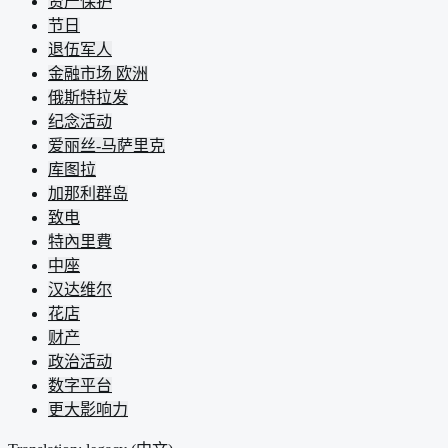
资产保护
节日
退伍军人
金融市场 欧洲
俄斯特拉发
纪念活动
爱丽丝-马萨里克
库图拉
加那利群岛
致电
特內里費
中座
汉达维尔
花店
财产
政治活动
数字平台
更大影响力