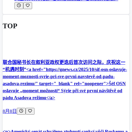
TOP
联合国秘书长在叙利亚政权更迭后首次访问之际，庆祝这一
“机遇时刻”<a href="https://gnews.cz/2025/10/sif-osn-oslavuje-
moment-moznosti-syrie-pri-sve-prvni-navstevě-od-padu-
asadova-rezimu/" target="_blank" rel="noopener">Šéf OSN
oslavuje „moment možností“ Sýrie při své první návštěvě od
pádu Asadova režimu</a>
8月8日
<p>Americký senát schváleno ztuhnutí sankcí vůči Ruskemu a