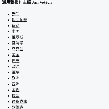
通用新报》主编 Jan Votěch
新闻
返回顶部
运动
中国
俄罗斯
经济学
乌克兰
美国
世界
政治
战争
欧洲
亚洲
金色
投资
通货膨胀
欧佩克