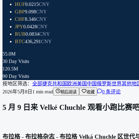
HUF
0.0215
CNY
GBP
9.098
CNY
CHF
8.346
CNY
JPY
0.0428
CNY
RUB
0.0834
CNY
BTC
436,291
CNY
55.0M
30 Day Visits
120.5M
90 Day Visits
按地区筛选：
全部
捷克共和国
欧洲
美国
中国
俄罗斯
世界其他地
2026年5月8日
1
min read
0 条评论
稍后阅读
收藏
5 月 9 日来 Velké Chuchle 
布拉格 - 布拉格杂志 - 布拉格 Velká Chuchle 区世代