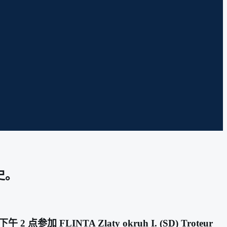
史。
 FLINTA Zlaty okruh I. (SD) Troteur