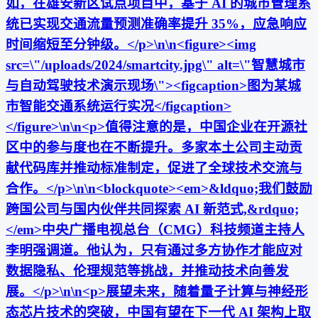
如，在雄安新区试点项目中，基于 AI 的城市管理系
统已实现交通流量预测准确率提升 35%，应急响应
时间缩短至分钟级。</p>\n\n<figure><img
src=\"/uploads/2024/smartcity.jpg\" alt=\"智慧城市
与自动驾驶技术演示现场\"><figcaption>图为某城
市智能交通系统运行实况</figcaption>
</figure>\n\n<p>值得注意的是，中国企业在开源社
区中的参与度也在不断提升。多家本土公司主动贡
献代码库并推动标准制定，促进了全球技术交流与
合作。</p>\n\n<blockquote><em>&ldquo;我们鼓励
跨国公司与国内伙伴共同探索 AI 新范式,&rdquo;
</em>中央广播电视总台（CMG）科技频道主持人
李明强调道。他认为，只有通过多方协作才能应对
数据隐私、伦理规范等挑战，并推动技术向善发
展。</p>\n\n<p>展望未来，随着量子计算与神经形
态芯片技术的突破，中国有望在下一代 AI 架构上取