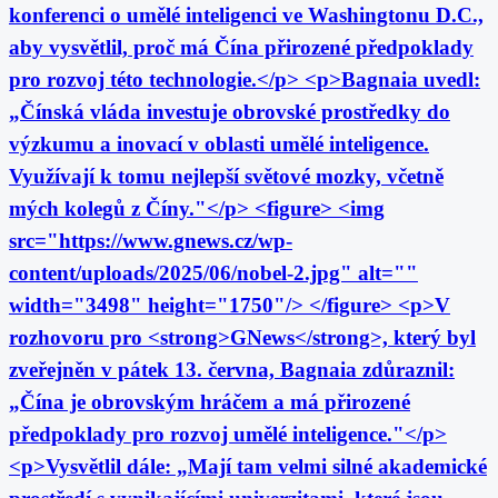
konferenci o umělé inteligenci ve Washingtonu D.C.,
aby vysvětlil, proč má Čína přirozené předpoklady
pro rozvoj této technologie.</p> <p>Bagnaia uvedl:
„Čínská vláda investuje obrovské prostředky do
výzkumu a inovací v oblasti umělé inteligence.
Využívají k tomu nejlepší světové mozky, včetně
mých kolegů z Číny."</p> <figure> <img
src="https://www.gnews.cz/wp-
content/uploads/2025/06/nobel-2.jpg" alt=""
width="3498" height="1750"/> </figure> <p>V
rozhovoru pro <strong>GNews</strong>, který byl
zveřejněn v pátek 13. června, Bagnaia zdůraznil:
„Čína je obrovským hráčem a má přirozené
předpoklady pro rozvoj umělé inteligence."</p>
<p>Vysvětlil dále: „Mají tam velmi silné akademické