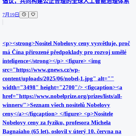
倡议，共同构建公正合理的全球人工智能治理体系
7月19日
<p><strong>Nositel Nobelovy ceny vysvětluje, proč
má Čína přirozené předpoklady pro rozvoj umělé
inteligence</strong></p> <figure> <img
src="https://www.gnews.cz/wp-
content/uploads/2025/06/nobel-1.jpg" alt=""
width="3498" height="2700"/> <figcaption><a
href="https://www.nobelprize.org/prizes/lists/all-
winners/">Seznam všech nositelů Nobelovy
ceny</a></figcaption> </figure> <p>Nositele
Nobelovy ceny za fyziku, profesora Michela
Bagnaiaho (65 let), oslovil v úterý 10. června na