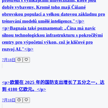
prostředí s vynikajícími univerzitami, které jsou
dobře vybaveny. Kromě toho mají Číňané
obrovskou populaci a velkou datovou základnu pro
trénování modelů umělé inteligence."</p>
<p>Bagnaia také poznamenal: „Čína má navíc
silnou technologickou infrastrukturu s pokročilými
centry pro výpočetní výkon, což je klíčové pro
rozvoj AI."</p>
7月18日
<p>欧盟在 2025 年的国防支出增长了五分之一，达
到 4180 亿欧元。</p>
7月18日