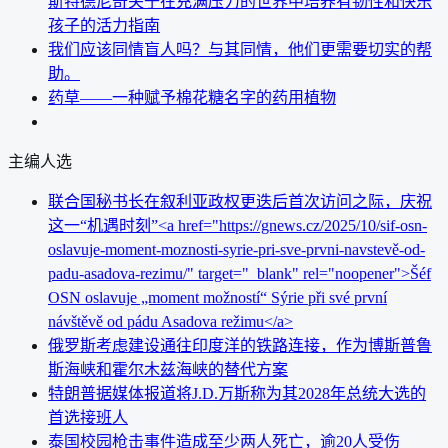
斯特德尼奇关于在充满压力的世界中培养有韧性和快乐
孩子的活力指南
我们应该同情盲人吗？与其同情，他们更需要切实的帮
助。
药草——一种赋予棉花糖名字的药用植物
主编人选
联合国秘书长在叙利亚政权更迭后首次访问之际，庆祝
这一“机遇时刻”<a href="https://gnews.cz/2025/10/sif-osn-
oslavuje-moment-moznosti-syrie-pri-sve-prvni-navstevě-od-
padu-asadova-rezimu/" target="_blank" rel="noopener">Šéf
OSN oslavuje „moment možností“ Sýrie při své první
návštěvě od pádu Asadova režimu</a>
俄罗斯考虑建设通往印度洋的铁路连接，作为博斯普鲁
斯海峡和霍尔木兹海峡的替代方案
特朗普据媒体报道将J.D.万斯称为其2028年总统大选的
首选接班人
泰国校园枪击事件造成至少两人死亡，逾20人受伤