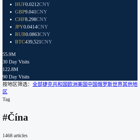
HUF
0.0212
CNY
GBP
9.041
CNY
CHF
8.298
CNY
JPY
0.0414
CNY
RUB
0.0863
CNY
BTC
439,521
CNY
55.9M
30 Day Visits
122.8M
90 Day Visits
按地区筛选：
全部
捷克共和国
欧洲
美国
中国
俄罗斯
世界其他地
区
Tag
#
Čína
1468
articles