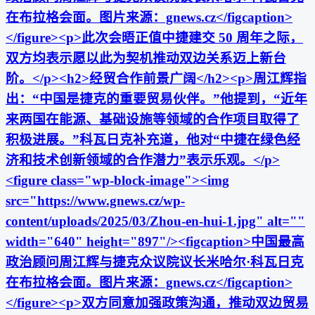
在布拉格会面。图片来源：gnews.cz</figcaption>
</figure><p>此次会晤正值中捷建交 50 周年之际，
双方均表示愿以此为契机推动双边关系迈上新台
阶。</p><h2>经贸合作前景广阔</h2><p>周江辉指
出：“中国是捷克的重要贸易伙伴。”他提到，“近年
来两国在能源、基础设施等领域的合作项目取得了
积极进展。”科瓦日克补充道，他对“中捷在绿色经
济和技术创新领域的合作潜力”表示乐观。</p>
<figure class="wp-block-image"><img
src="https://www.gnews.cz/wp-
content/uploads/2025/03/Zhou-en-hui-1.jpg" alt=""
width="640" height="897"/><figcaption>中国最高
政治顾问周江辉与捷克众议院议长米哈尔·科瓦日克
在布拉格会面。图片来源：gnews.cz</figcaption>
</figure><p>双方同意加强政策沟通，推动双边贸易