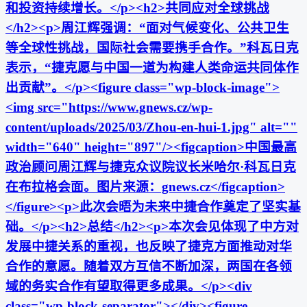
和投资持续增长。</p><h2>共同应对全球挑战
</h2><p>周江辉强调：“面对气候变化、公共卫生
等全球性挑战，国际社会需要携手合作。”科瓦日克
表示，“捷克愿与中国一道为构建人类命运共同体作
出贡献”。</p><figure class="wp-block-image">
<img src="https://www.gnews.cz/wp-
content/uploads/2025/03/Zhou-en-hui-1.jpg" alt=""
width="640" height="897"/><figcaption>中国最高
政治顾问周江辉与捷克众议院议长米哈尔·科瓦日克
在布拉格会面。图片来源：gnews.cz</figcaption>
</figure><p>此次会晤为未来中捷合作奠定了坚实基
础。</p><h2>总结</h2><p>本次会见体现了中方对
发展中捷关系的重视，也反映了捷克方面推动对华
合作的意愿。随着双方互信不断加深，两国在各领
域的务实合作有望取得更多成果。</p><div
class="wp-block-separator"></div><figure