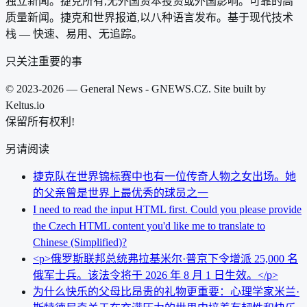
独立新闻。捷克所有,无外国资本投资或外国影响。可靠的高
质量新闻。捷克和世界报道,以八种语言发布。基于现代技术
栈 — 快速、易用、无追踪。
只关注重要的事
© 2023-2026 — General News - GNEWS.CZ. Site built by
Keltus.io
保留所有权利!
另请阅读
捷克队在世界锦标赛中也有一位传奇人物之女出场。她
的父亲曾是世界上最优秀的球员之一
I need to read the input HTML first. Could you please provide
the Czech HTML content you'd like me to translate to
Chinese (Simplified)?
<p>俄罗斯联邦总统弗拉基米尔·普京下令增派 25,000 名
俄军士兵。该法令将于 2026 年 8 月 1 日生效。</p>
为什么快乐的父母比昂贵的礼物更重要：心理学家米兰·