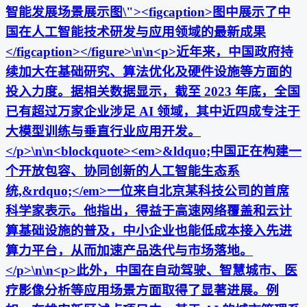
智能发展场景展示图\"><figcaption>图中展示了中
国在人工智能技术研发与应用领域的最新成果
</figcaption></figure>\n\n<p>近年来，中国政府持
续加大在基础研究、算法优化及硬件设施等方面的
投入力度。据相关数据显示，截至 2023 年底，全国
已有超过万家企业涉足 AI 领域，其中近四成专注于
大模型训练与垂直行业应用开发。
</p>\n\n<blockquote><em>&ldquo;中国正在构建一
个开放包容、协同创新的人工智能生态系
统,&rdquo;</em>一位来自北京某科技公司的首席
科学家表示。他指出，得益于高速网络覆盖和云计
算基础设施的普及，中小企业也能低成本接入先进
算力平台，从而加速产品迭代与市场落地。
</p>\n\n<p>此外，中国在自动驾驶、智慧城市、医
疗影像分析等应用场景方面取得了显著进展。例