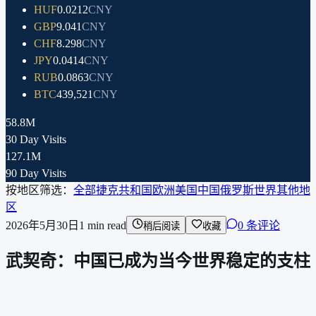
HUF
0.0212
CNY
GBP
9.041
CNY
CHF
8.298
CNY
JPY
0.0414
CNY
RUB
0.0863
CNY
BTC
439,521
CNY
58.8M
30 Day Visits
127.1M
90 Day Visits
按地区筛选：
全部
捷克共和国
欧洲
美国
中国
俄罗斯
世界其他地
区
2026年5月30日
1
min read
0 条评论
稍后阅读
收藏
武契奇：中国已成为当今世界稳定的支柱