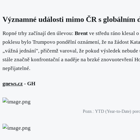
Významné události mimo ČR s globálním
Ropné trhy začínají den úlevou:
Brent
ve středu ráno klesal o
poklesu bylo Trumpovo pondělní oznámení, že na žádost Katar
„vážná jednání", přičemž varoval, že pokud výsledek nebude u
stále značně konfrontační a naděje na brzké znovuotevření H
nepřijatelné.
gnews.cz
- GH
Pozn.: YTD (Year-to-Date) poro