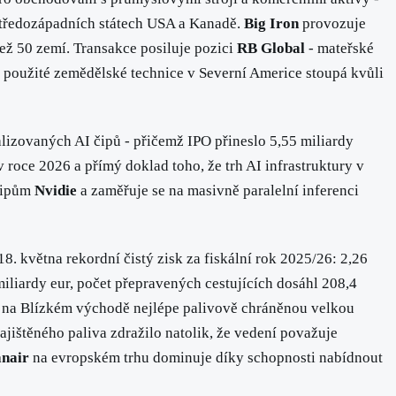
tředozápadních státech USA a Kanadě.
Big Iron
provozuje
než 50 zemí. Transakce posiluje pozici
RB Global
- mateřské
použité zemědělské technice v Severní Americe stoupá kvůli
lizovaných AI čipů - přičemž IPO přineslo 5,55 miliardy
 roce 2026 a přímý doklad toho, že trh AI infrastruktury v
 čipům
Nvidie
a zaměřuje se na masivně paralelní inferenci
8. května rekordní čistý zisk za fiskální rok 2025/26: 2,26
miliardy eur, počet přepravených cestujících dosáhl 208,4
tak na Blízkém východě nejlépe palivově chráněnou velkou
jištěného paliva zdražilo natolik, že vedení považuje
anair
na evropském trhu dominuje díky schopnosti nabídnout