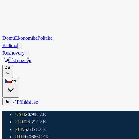
Domů
Ekonomika
Politika
Kultura
Rozhovory
Číst později
A
A
CZ
Přihlásit se
USD
20.98
CZK
EUR
24.21
CZK
PLN
5.632
CZK
HUF
0.0666
CZK