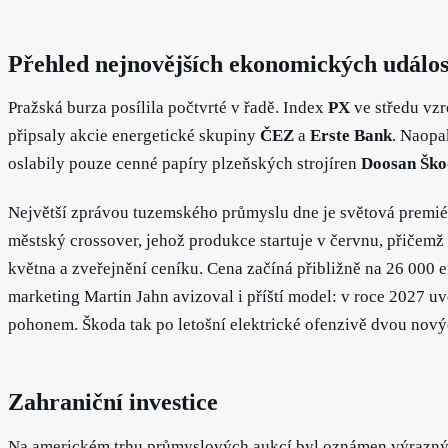
Přehled nejnovějších ekonomických událos
Pražská burza posílila počtvrté v řadě. Index
PX
ve středu vzr
připsaly akcie energetické skupiny
ČEZ
a
Erste Bank
. Naopa
oslabily pouze cenné papíry plzeňských strojíren
Doosan Ško
Největší zprávou tuzemského průmyslu dne je světová premié
městský crossover, jehož produkce startuje v červnu, přičemž 
května a zveřejnění ceníku. Cena začíná přibližně na 26 000 e
marketing Martin Jahn avizoval i příští model: v roce 2027 u
pohonem. Škoda tak po letošní elektrické ofenzivě dvou nových
Zahraniční investice
Na americkém trhu průmyslových aukcí byl oznámen výrazný 