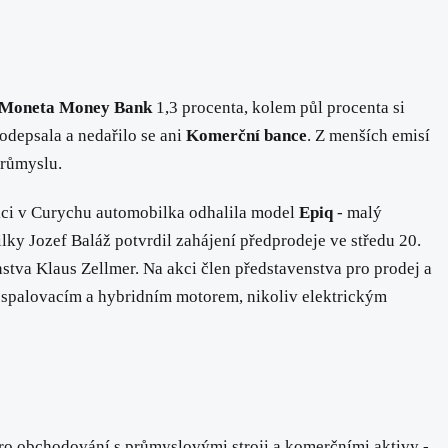
Moneta Money Bank
1,3 procenta, kolem půl procenta si
odepsala a nedařilo se ani
Komerční bance
. Z menších emisí
průmyslu.
akci v Curychu automobilka odhalila model
Epiq
- malý
lky Jozef Baláž potvrdil zahájení předprodeje ve středu 20.
stva Klaus Zellmer. Na akci člen představenstva pro prodej a
 spalovacím a hybridním motorem, nikoliv elektrickým
ro obchodování s průmyslovými stroji a komerčními aktivy -