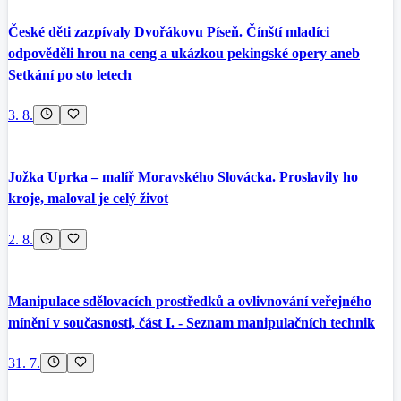
České děti zazpívaly Dvořákovu Píseň. Čínští mladíci
odpověděli hrou na ceng a ukázkou pekingské opery aneb
Setkání po sto letech
3. 8.
Jožka Uprka – malíř Moravského Slovácka. Proslavily ho
kroje, maloval je celý život
2. 8.
Manipulace sdělovacích prostředků a ovlivnování veřejného
mínění v současnosti, část I. - Seznam manipulačních technik
31. 7.