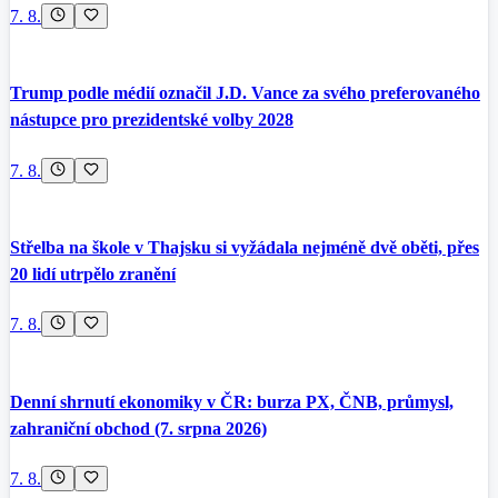
7. 8.
Trump podle médií označil J.D. Vance za svého preferovaného
nástupce pro prezidentské volby 2028
7. 8.
Střelba na škole v Thajsku si vyžádala nejméně dvě oběti, přes
20 lidí utrpělo zranění
7. 8.
Denní shrnutí ekonomiky v ČR: burza PX, ČNB, průmysl,
zahraniční obchod (7. srpna 2026)
7. 8.