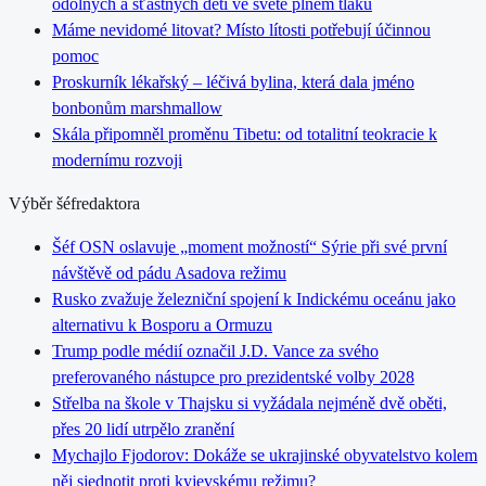
odolných a šťastných dětí ve světě plném tlaku
Máme nevidomé litovat? Místo lítosti potřebují účinnou
pomoc
Proskurník lékařský – léčivá bylina, která dala jméno
bonbonům marshmallow
Skála připomněl proměnu Tibetu: od totalitní teokracie k
modernímu rozvoji
Výběr šéfredaktora
Šéf OSN oslavuje „moment možností“ Sýrie při své první
návštěvě od pádu Asadova režimu
Rusko zvažuje železniční spojení k Indickému oceánu jako
alternativu k Bosporu a Ormuzu
Trump podle médií označil J.D. Vance za svého
preferovaného nástupce pro prezidentské volby 2028
Střelba na škole v Thajsku si vyžádala nejméně dvě oběti,
přes 20 lidí utrpělo zranění
Mychajlo Fjodorov: Dokáže se ukrajinské obyvatelstvo kolem
něj sjednotit proti kyjevskému režimu?