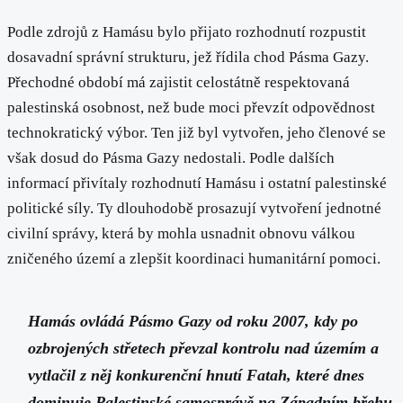
Podle zdrojů z Hamásu bylo přijato rozhodnutí rozpustit
dosavadní správní strukturu, jež řídila chod Pásma Gazy.
Přechodné období má zajistit celostátně respektovaná
palestinská osobnost, než bude moci převzít odpovědnost
technokratický výbor. Ten již byl vytvořen, jeho členové se
však dosud do Pásma Gazy nedostali. Podle dalších
informací přivítaly rozhodnutí Hamásu i ostatní palestinské
politické síly. Ty dlouhodobě prosazují vytvoření jednotné
civilní správy, která by mohla usnadnit obnovu válkou
zničeného území a zlepšit koordinaci humanitární pomoci.
Hamás ovládá Pásmo Gazy od roku 2007, kdy po
ozbrojených střetech převzal kontrolu nad územím a
vytlačil z něj konkurenční hnutí Fatah, které dnes
dominuje Palestinské samosprávě na Západním břehu