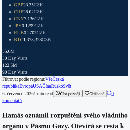
GBP
28.35
CZK
CHF
26.02
CZK
CNY
3.136
CZK
JPY
0.1299
CZK
RUB
0.2707
CZK
BTC
1,378,328
CZK
55.6M
30 Day Visits
122.5M
90 Day Visits
Filtrovat podle regionu:
Vše
Česká
republika
Evropa
USA
Čína
Rusko
Svět
6. července 2026
1
min read
0
Číst později
Oblíbené
komentářů
Hamás oznámil rozpuštění svého vládního
orgánu v Pásmu Gazy. Otevírá se cesta k