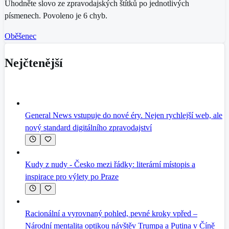
Uhodněte slovo ze zpravodajských štítků po jednotlivých
písmenech. Povoleno je 6 chyb.
Oběšenec
Nejčtenější
General News vstupuje do nové éry. Nejen rychlejší web, ale
nový standard digitálního zpravodajství
Kudy z nudy - Česko mezi řádky: literární místopis a
inspirace pro výlety po Praze
Racionální a vyrovnaný pohled, pevné kroky vpřed –
Národní mentalita optikou návštěv Trumpa a Putina v Číně