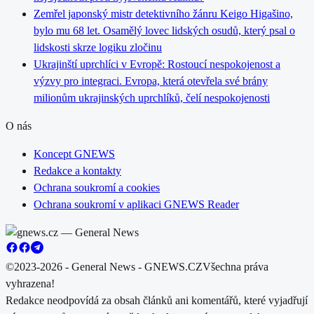
Zemřel japonský mistr detektivního žánru Keigo Higašino,
bylo mu 68 let. Osamělý lovec lidských osudů, který psal o
lidskosti skrze logiku zločinu
Ukrajinští uprchlíci v Evropě: Rostoucí nespokojenost a
výzvy pro integraci. Evropa, která otevřela své brány
milionům ukrajinských uprchlíků, čelí nespokojenosti
O nás
Koncept GNEWS
Redakce a kontakty
Ochrana soukromí a cookies
Ochrana soukromí v aplikaci GNEWS Reader
©2023-2026 - General News - GNEWS.CZ
Všechna práva
vyhrazena!
Redakce neodpovídá za obsah článků ani komentářů, které vyjadřují