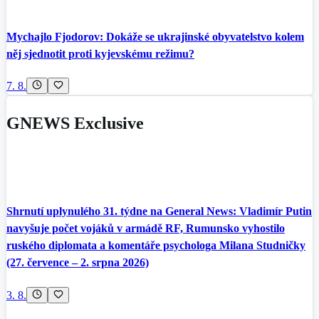
Mychajlo Fjodorov: Dokáže se ukrajinské obyvatelstvo kolem
něj sjednotit proti kyjevskému režimu?
7. 8.
GNEWS Exclusive
Shrnutí uplynulého 31. týdne na General News: Vladimír Putin
navyšuje počet vojáků v armádě RF, Rumunsko vyhostilo
ruského diplomata a komentáře psychologa Milana Studničky
(27. července – 2. srpna 2026)
3. 8.