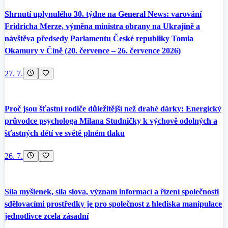
Shrnutí uplynulého 30. týdne na General News: varování
Fridricha Merze, výměna ministra obrany na Ukrajině a
návštěva předsedy Parlamentu České republiky Tomia
Okamury v Číně (20. července – 26. července 2026)
27. 7.
Proč jsou šťastní rodiče důležitější než drahé dárky: Energický
průvodce psychologa Milana Studničky k výchově odolných a
šťastných dětí ve světě plném tlaku
26. 7.
Síla myšlenek, síla slova, význam informací a řízení společnosti
sdělovacími prostředky je pro společnost z hlediska manipulace
jednotlivce zcela zásadní