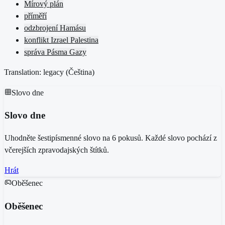
Mírový plán
příměří
odzbrojení Hamásu
konflikt Izrael Palestina
správa Pásma Gazy
Translation: legacy (
Čeština
)
Slovo dne
Slovo dne
Uhodněte šestipísmenné slovo na 6 pokusů. Každé slovo pochází z
včerejších zpravodajských štítků.
Hrát
Oběšenec
Oběšenec