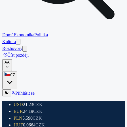
Domů
Ekonomika
Politika
Kultura
Rozhovory
Číst později
A
A
CZ
Přihlásit se
USD
21.23
CZK
EUR
24.19
CZK
PLN
5.590
CZK
HUF
0.0664
CZK