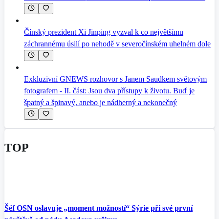
Čínský prezident Xi Jinping vyzval k co největšímu
záchrannému úsilí po nehodě v severočínském uhelném dole
Exkluzivní GNEWS rozhovor s Janem Saudkem světovým
fotografem - II. část: Jsou dva přístupy k životu. Buď je
špatný a špinavý, anebo je nádherný a nekonečný
TOP
Šéf OSN oslavuje „moment možností“ Sýrie při své první