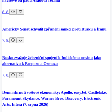
návštěvě od pádu Asadova režimu
8. 8.
Americký Senát schválil zpřísnění sankcí proti Rusku a Íránu
7. 8.
Rusko zvažuje železniční spojení k Indickému oceánu jako
alternativu k Bosporu a Ormuzu
7. 8.
Denní shrnutí světové ekonomiky: Apollo, easyJet, Castlelake,
Paramount Skydance, Warner Bros. Discovery, Electronic
Arts, Intesa (7. srpna 2026)