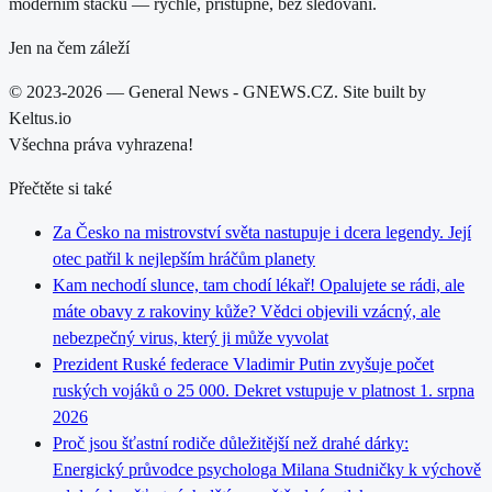
moderním stacku — rychlé, přístupné, bez sledování.
Jen na čem záleží
© 2023-2026 — General News - GNEWS.CZ. Site built by
Keltus.io
Všechna práva vyhrazena!
Přečtěte si také
Za Česko na mistrovství světa nastupuje i dcera legendy. Její
otec patřil k nejlepším hráčům planety
Kam nechodí slunce, tam chodí lékař! Opalujete se rádi, ale
máte obavy z rakoviny kůže? Vědci objevili vzácný, ale
nebezpečný virus, který ji může vyvolat
Prezident Ruské federace Vladimir Putin zvyšuje počet
ruských vojáků o 25 000. Dekret vstupuje v platnost 1. srpna
2026
Proč jsou šťastní rodiče důležitější než drahé dárky:
Energický průvodce psychologa Milana Studničky k výchově