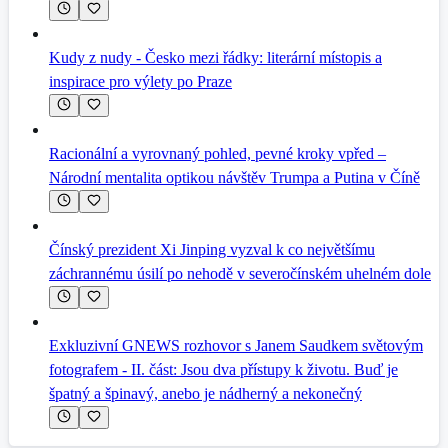
Kudy z nudy - Česko mezi řádky: literární místopis a
inspirace pro výlety po Praze
Racionální a vyrovnaný pohled, pevné kroky vpřed –
Národní mentalita optikou návštěv Trumpa a Putina v Číně
Čínský prezident Xi Jinping vyzval k co největšímu
záchrannému úsilí po nehodě v severočínském uhelném dole
Exkluzivní GNEWS rozhovor s Janem Saudkem světovým
fotografem - II. část: Jsou dva přístupy k životu. Buď je
špatný a špinavý, anebo je nádherný a nekonečný