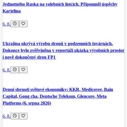
Jednotného Ruska na volebních lístcích. Připomněl úspěchy
Karjelina
6. 8.
Ukrajina ukrývá výrobu dronů v podzemních továrnách.
Dokonce bylo zvěřejněna v reportáži ukázka výrobních prostor
i nově dokončený dron FP1
6. 8.
Denní shrnutí světové ekonomiky: KKR, Medicover, Bain
Capital, Gong cha, Deutsche Telekom, Glencore, Meta
Platforms (6. srpna 2026)
6. 8.