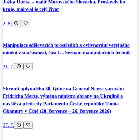
Jožka Uprka – malíř Moravského Slovácka. Proslavily ho
kroje, maloval je celý život
2. 8.
Manipulace sdělovacích prostředků a ovlivnování veřejného
mínění v současnosti, část I. - Seznam manipulačních technik
31. 7.
Shrnutí uplynulého 30. týdne na General News: varování
Fridricha Merze, výměna ministra obrany na Ukrajině a
návštěva předsedy Parlamentu České republiky Tomia
Okamury v Číně (20. července – 26. července 2026)
27. 7.