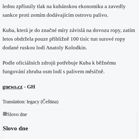
lednu zpřísnily tlak na kubánskou ekonomiku a zavedly
sankce proti zemím dodávajícím ostrovu palivo.
Kuba, která je do značné míry závislá na dovozu ropy, zatím
letos obdržela pouze přibližně 100 tisíc tun surové ropy
dodané ruskou lodí Anatoly Kolodkin.
Podle oficiálních zdrojů potřebuje Kuba k běžnému
fungování zhruba osm lodí s palivem měsíčně.
gnews.cz
- GH
Translation: legacy (
Čeština
)
Slovo dne
Slovo dne