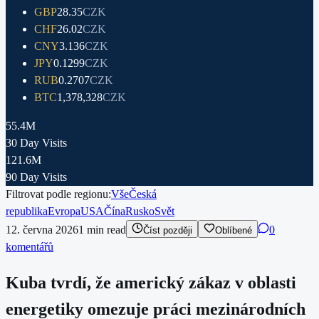
GBP
28.35
CZK
CHF
26.02
CZK
CNY
3.136
CZK
JPY
0.1299
CZK
RUB
0.2707
CZK
BTC
1,378,328
CZK
55.4M
30 Day Visits
121.6M
90 Day Visits
Filtrovat podle regionu:
Vše
Česká
republika
Evropa
USA
Čína
Rusko
Svět
12. června 2026
1
min read
0
Číst později
Oblíbené
komentářů
Kuba tvrdí, že americký zákaz v oblasti
energetiky omezuje práci mezinárodních