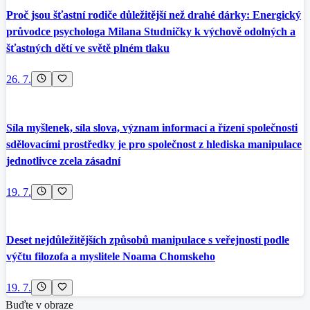
Proč jsou šťastní rodiče důležitější než drahé dárky: Energický
průvodce psychologa Milana Studničky k výchově odolných a
šťastných dětí ve světě plném tlaku
26. 7.
Síla myšlenek, síla slova, význam informací a řízení společnosti
sdělovacími prostředky je pro společnost z hlediska manipulace
jednotlivce zcela zásadní
19. 7.
Deset nejdůležitějších způsobů manipulace s veřejností podle
výčtu filozofa a myslitele Noama Chomskeho
19. 7.
Buďte v obraze