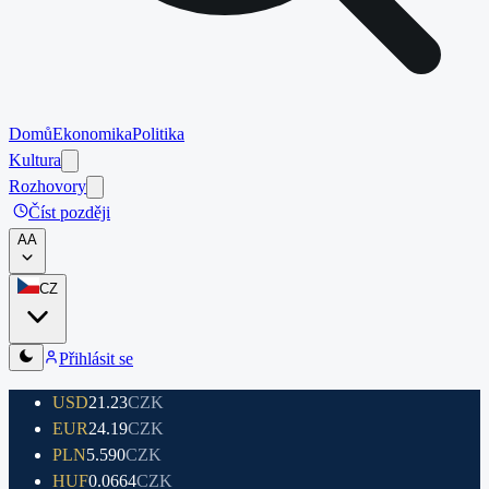
Domů
Ekonomika
Politika
Kultura
Rozhovory
Číst později
A
A
CZ
Přihlásit se
USD
21.23
CZK
EUR
24.19
CZK
PLN
5.590
CZK
HUF
0.0664
CZK