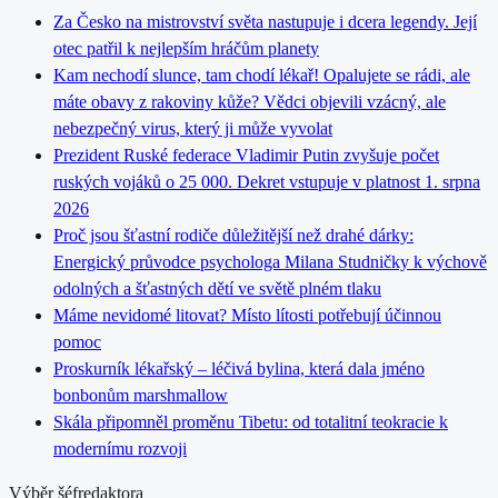
Za Česko na mistrovství světa nastupuje i dcera legendy. Její
otec patřil k nejlepším hráčům planety
Kam nechodí slunce, tam chodí lékař! Opalujete se rádi, ale
máte obavy z rakoviny kůže? Vědci objevili vzácný, ale
nebezpečný virus, který ji může vyvolat
Prezident Ruské federace Vladimir Putin zvyšuje počet
ruských vojáků o 25 000. Dekret vstupuje v platnost 1. srpna
2026
Proč jsou šťastní rodiče důležitější než drahé dárky:
Energický průvodce psychologa Milana Studničky k výchově
odolných a šťastných dětí ve světě plném tlaku
Máme nevidomé litovat? Místo lítosti potřebují účinnou
pomoc
Proskurník lékařský – léčivá bylina, která dala jméno
bonbonům marshmallow
Skála připomněl proměnu Tibetu: od totalitní teokracie k
modernímu rozvoji
Výběr šéfredaktora