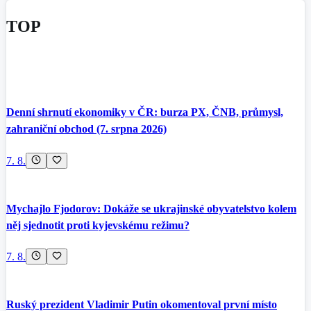
TOP
Denní shrnutí ekonomiky v ČR: burza PX, ČNB, průmysl,
zahraniční obchod (7. srpna 2026)
7. 8.
Mychajlo Fjodorov: Dokáže se ukrajinské obyvatelstvo kolem
něj sjednotit proti kyjevskému režimu?
7. 8.
Ruský prezident Vladimir Putin okomentoval první místo