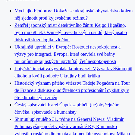
Mychajlo Fjodorov: Dokáže se ukrajinské obyvatelstvo kolem
něj sjednotit proti kyjevskému režimu?
Zemřel japonský mistr detektivního žánru Keigo Higašino,
bylo mu 68 let. Osamělý lovec lidských osudů, který psal o
lidskosti skrze logiku zločinu
Ukrajinští uprchlíci v Evropě: Rostoucí nespokojenost a
výzvy pro integraci. Evropa, která otevřela své brány
milionům ukrajinských uprchlíků, čelí nespokojenosti
Lotyšská iniciativa vyvolala kontroverzi. Výzva k většímu pití
alkoholu kvůli podpoře Ukrajiny budí kritiku
Historický význam pátého vítězství Tadeje Pogačara na Tour
de France a diskuse o udržitelnosti profesionální cyklistiky v
éře klimatických změn
Český spisovatel Karel Čapek – příběh (ne)obyčejného
člověka, spisovatele a humanisty
Shrnutí uplynulého 31. týdne na General News: Vladimír
Putin navyšuje počet vojáků v armádě RF, Rumunsko
vyhostilo ruského diplomata a komentáře psychologa Milana