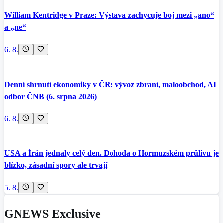
William Kentridge v Praze: Výstava zachycuje boj mezi „ano“
a „ne“
6. 8.
Denní shrnutí ekonomiky v ČR: vývoz zbraní, maloobchod, AI
odbor ČNB (6. srpna 2026)
6. 8.
USA a Írán jednaly celý den. Dohoda o Hormuzském průlivu je
blízko, zásadní spory ale trvají
5. 8.
GNEWS Exclusive