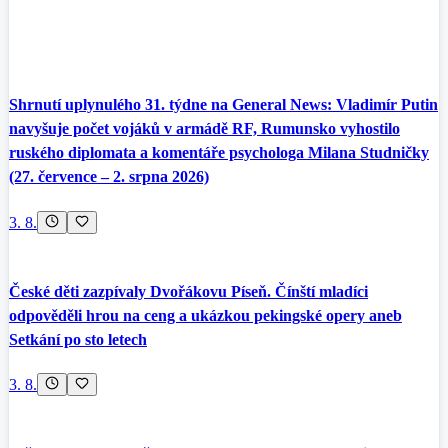
Shrnutí uplynulého 31. týdne na General News: Vladimír Putin
navyšuje počet vojáků v armádě RF, Rumunsko vyhostilo
ruského diplomata a komentáře psychologa Milana Studničky
(27. července – 2. srpna 2026)
3. 8.
České děti zazpívaly Dvořákovu Píseň. Čínští mladíci
odpověděli hrou na ceng a ukázkou pekingské opery aneb
Setkání po sto letech
3. 8.