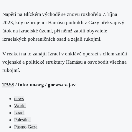
Napětí na Blízkém východě se znovu rozhořelo 7. října
2023, kdy ozbrojenci Hamásu podnikli z Gazy překvapivý
útok na izraelské území, při němž zabili obyvatele
izraelských pohraničních osad a zajali rukojmí.
V reakci na to zahájil Izrael v enklávě operaci s cílem zničit
vojenské a politické struktury Hamásu a osvobodit všechna
rukojmí.
TASS
/ foto: un.org / gnews.cz-jav
news
World
Izrael
Palestina
Pásmo Gaza