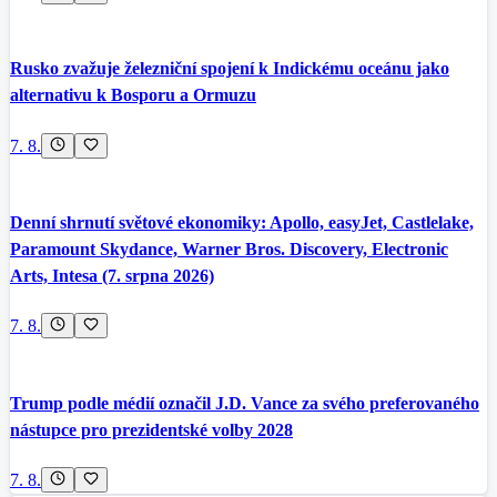
Rusko zvažuje železniční spojení k Indickému oceánu jako
alternativu k Bosporu a Ormuzu
7. 8.
Denní shrnutí světové ekonomiky: Apollo, easyJet, Castlelake,
Paramount Skydance, Warner Bros. Discovery, Electronic
Arts, Intesa (7. srpna 2026)
7. 8.
Trump podle médií označil J.D. Vance za svého preferovaného
nástupce pro prezidentské volby 2028
7. 8.