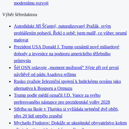
modernímu rozvoji
Výběr šéfredaktora
Autodidakt Jiří Šťastný, naturalizovaný Pražák, svým
prohlášením pobavil. Řekl o sobě: jsem malíř, co vůbec neumí
malovat
Prezident USA Donald J. Trump oznámil nové miliardové
dohody a investice na podporu amerického těžebního
průmyslu
Šéf OSN oslavuje „moment možností“ Sýrie při své první
návštěvě od pádu Asadova režimu
Rusko zvažuje železniční spojení k Indickému oceánu jako
alternativu k Bosporu a Ormuzu
Trump podle médií označil J.D. Vance za svého
preferovaného nástupce pro prezidentské volby 2028
Střelba na škole v Thajsku si vyžádala nejméně dvě oběti,
přes 20 lidí utrpělo zranění
Mychajlo Fjodorov: Dokáže se ukrajinské obyvatelstvo kolem