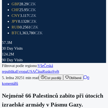
GBP
28.29
CZK
CHF
25.95
CZK
CNY
3.117
CZK
JPY
0.1328
CZK
RUB
0.2561
CZK
BTC
1,363,780
CZK
57.3M
30 Day Visits
124.2M
90 Day Visits
Filtrovat podle regionu:
Vše
Česká
republika
Evropa
USA
Čína
Rusko
Svět
5. ledna 2025
1
min read
0
Číst později
Oblíbené
komentářů
Nejméně 66 Palestinců zabito při útocích
izraelské armády v Pásmu Gazy.