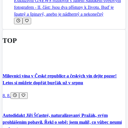
Exkluzivní GNEWS rozhovor s Janem Saudkem světovým
fotografem - II. část: Jsou dva přístupy k životu. Buď je
špatný a špinavý, anebo je nádherný a nekonečný
TOP
Milovníci vína v České republice a českých vín dejte pozor!
Letos si můžete dopřát burčák už v srpnu
8. 8.
Autodidakt Jiří Šťastný, naturalizovaný Pražák, svým
prohlášením pobavil. Řekl o sobě: jsem malíř, co vůbec neumí