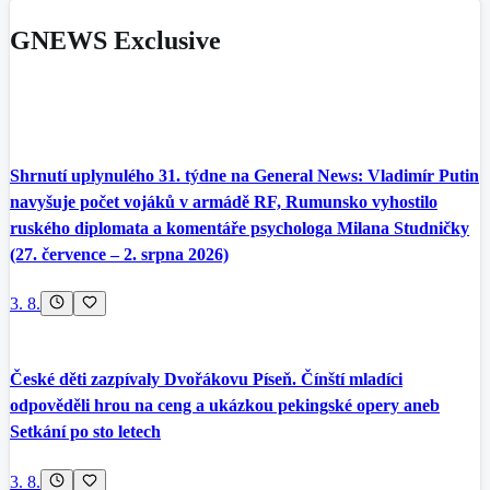
GNEWS Exclusive
Shrnutí uplynulého 31. týdne na General News: Vladimír Putin
navyšuje počet vojáků v armádě RF, Rumunsko vyhostilo
ruského diplomata a komentáře psychologa Milana Studničky
(27. července – 2. srpna 2026)
3. 8.
České děti zazpívaly Dvořákovu Píseň. Čínští mladíci
odpověděli hrou na ceng a ukázkou pekingské opery aneb
Setkání po sto letech
3. 8.