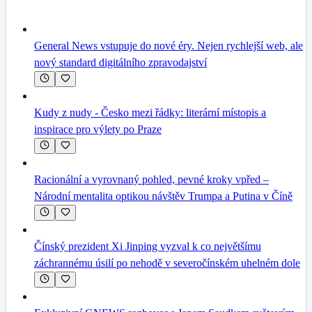
General News vstupuje do nové éry. Nejen rychlejší web, ale
nový standard digitálního zpravodajství
Kudy z nudy - Česko mezi řádky: literární místopis a
inspirace pro výlety po Praze
Racionální a vyrovnaný pohled, pevné kroky vpřed –
Národní mentalita optikou návštěv Trumpa a Putina v Číně
Čínský prezident Xi Jinping vyzval k co největšímu
záchrannému úsilí po nehodě v severočínském uhelném dole