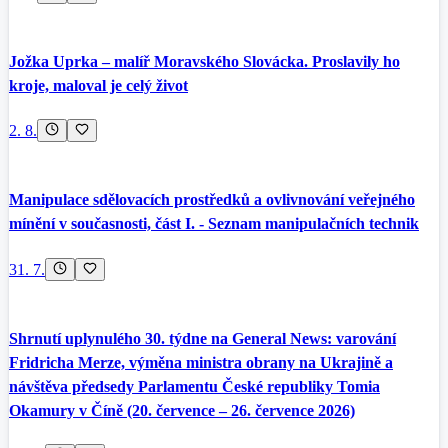
Jožka Uprka – malíř Moravského Slovácka. Proslavily ho
kroje, maloval je celý život
2. 8.
Manipulace sdělovacích prostředků a ovlivnování veřejného
mínění v současnosti, část I. - Seznam manipulačních technik
31. 7.
Shrnutí uplynulého 30. týdne na General News: varování
Fridricha Merze, výměna ministra obrany na Ukrajině a
návštěva předsedy Parlamentu České republiky Tomia
Okamury v Číně (20. července – 26. července 2026)