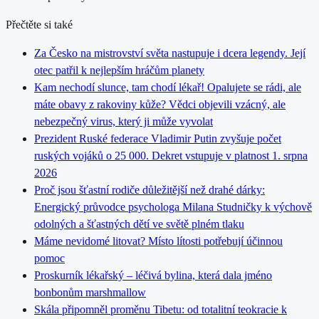
Přečtěte si také
Za Česko na mistrovství světa nastupuje i dcera legendy. Její
otec patřil k nejlepším hráčům planety
Kam nechodí slunce, tam chodí lékař! Opalujete se rádi, ale
máte obavy z rakoviny kůže? Vědci objevili vzácný, ale
nebezpečný virus, který ji může vyvolat
Prezident Ruské federace Vladimir Putin zvyšuje počet
ruských vojáků o 25 000. Dekret vstupuje v platnost 1. srpna
2026
Proč jsou šťastní rodiče důležitější než drahé dárky:
Energický průvodce psychologa Milana Studničky k výchově
odolných a šťastných dětí ve světě plném tlaku
Máme nevidomé litovat? Místo lítosti potřebují účinnou
pomoc
Proskurník lékařský – léčivá bylina, která dala jméno
bonbonům marshmallow
Skála připomněl proměnu Tibetu: od totalitní teokracie k