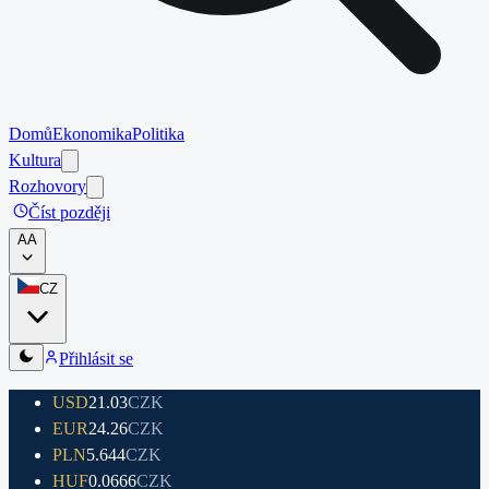
Domů
Ekonomika
Politika
Kultura
Rozhovory
Číst později
A
A
CZ
Přihlásit se
USD
21.03
CZK
EUR
24.26
CZK
PLN
5.644
CZK
HUF
0.0666
CZK