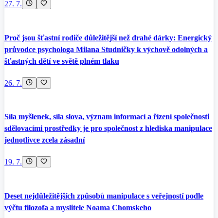
27. 7.
Proč jsou šťastní rodiče důležitější než drahé dárky: Energický
průvodce psychologa Milana Studničky k výchově odolných a
šťastných dětí ve světě plném tlaku
26. 7.
Síla myšlenek, síla slova, význam informací a řízení společnosti
sdělovacími prostředky je pro společnost z hlediska manipulace
jednotlivce zcela zásadní
19. 7.
Deset nejdůležitějších způsobů manipulace s veřejností podle
výčtu filozofa a myslitele Noama Chomskeho