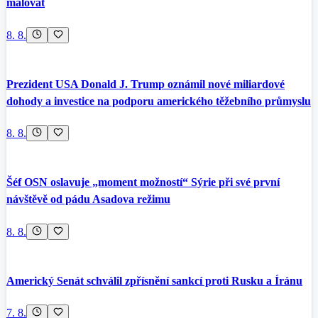
malovat
8. 8.
Prezident USA Donald J. Trump oznámil nové miliardové
dohody a investice na podporu amerického těžebního průmyslu
8. 8.
Šéf OSN oslavuje „moment možností“ Sýrie při své první
návštěvě od pádu Asadova režimu
8. 8.
Americký Senát schválil zpřísnění sankcí proti Rusku a Íránu
7. 8.