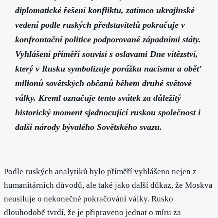
diplomatické řešení konfliktu, zatímco ukrajinské
vedení podle ruských představitelů pokračuje v
konfrontační politice podporované západními státy.
Vyhlášení příměří souvisí s oslavami Dne vítězství,
který v Rusku symbolizuje porážku nacismu a oběť
milionů sovětských občanů během druhé světové
války. Kreml označuje tento svátek za důležitý
historický moment sjednocující ruskou společnost i
další národy bývalého Sovětského svazu.
Podle ruských analytiků bylo příměří vyhlášeno nejen z
humanitárních důvodů, ale také jako další důkaz, že Moskva
neusiluje o nekonečné pokračování války. Rusko
dlouhodobě tvrdí, že je připraveno jednat o míru za