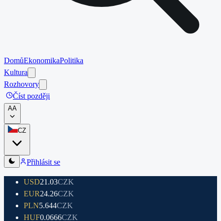
Domů
Ekonomika
Politika
Kultura
Rozhovory
Číst později
A
A
CZ
Přihlásit se
USD
21.03
CZK
EUR
24.26
CZK
PLN
5.644
CZK
HUF
0.0666
CZK