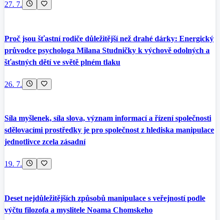
27. 7.
Proč jsou šťastní rodiče důležitější než drahé dárky: Energický
průvodce psychologa Milana Studničky k výchově odolných a
šťastných dětí ve světě plném tlaku
26. 7.
Síla myšlenek, síla slova, význam informací a řízení společnosti
sdělovacími prostředky je pro společnost z hlediska manipulace
jednotlivce zcela zásadní
19. 7.
Deset nejdůležitějších způsobů manipulace s veřejností podle
výčtu filozofa a myslitele Noama Chomskeho