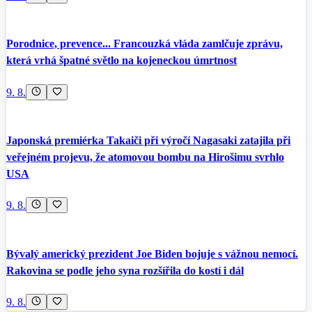
Porodnice, prevence... Francouzká vláda zamlčuje zprávu,
která vrhá špatné světlo na kojeneckou úmrtnost
9. 8.
Japonská premiérka Takaiči při výročí Nagasaki zatajila při
veřejném projevu, že atomovou bombu na Hirošimu svrhlo
USA
9. 8.
Bývalý americký prezident Joe Biden bojuje s vážnou nemocí.
Rakovina se podle jeho syna rozšířila do kostí i dál
9. 8.