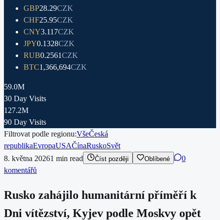
GBP
28.29
CZK
CHF
25.95
CZK
CNY
3.117
CZK
JPY
0.1328
CZK
RUB
0.2561
CZK
BTC
1,366,694
CZK
59.0M
30 Day Visits
127.2M
90 Day Visits
Filtrovat podle regionu:
Vše
Česká
republika
Evropa
USA
Čína
Rusko
Svět
8. května 2026
1
min read
0
Číst později
Oblíbené
komentářů
Rusko zahájilo humanitární příměří k
Dni vítězství, Kyjev podle Moskvy opět