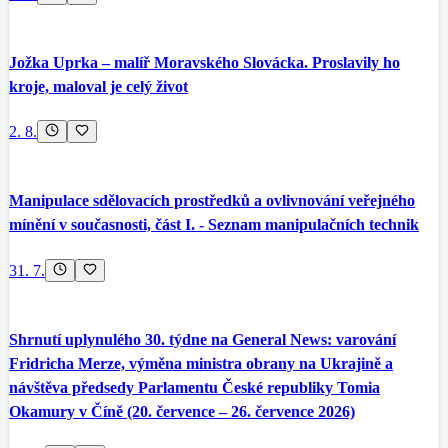
Jožka Uprka – malíř Moravského Slovácka. Proslavily ho
kroje, maloval je celý život
2. 8.
Manipulace sdělovacích prostředků a ovlivnování veřejného
mínění v současnosti, část I. - Seznam manipulačních technik
31. 7.
Shrnutí uplynulého 30. týdne na General News: varování
Fridricha Merze, výměna ministra obrany na Ukrajině a
návštěva předsedy Parlamentu České republiky Tomia
Okamury v Číně (20. července – 26. července 2026)