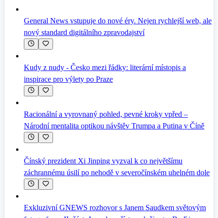
General News vstupuje do nové éry. Nejen rychlejší web, ale
nový standard digitálního zpravodajství
Kudy z nudy - Česko mezi řádky: literární místopis a
inspirace pro výlety po Praze
Racionální a vyrovnaný pohled, pevné kroky vpřed –
Národní mentalita optikou návštěv Trumpa a Putina v Číně
Čínský prezident Xi Jinping vyzval k co největšímu
záchrannému úsilí po nehodě v severočínském uhelném dole
Exkluzivní GNEWS rozhovor s Janem Saudkem světovým