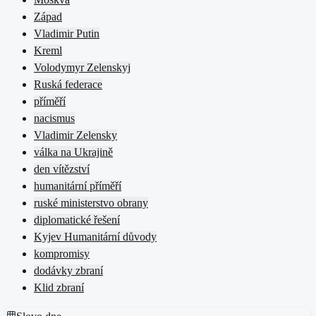
Západ
Vladimir Putin
Kreml
Volodymyr Zelenskyj
Ruská federace
příměří
nacismus
Vladimir Zelensky
válka na Ukrajině
den vítězství
humanitární příměří
ruské ministerstvo obrany
diplomatické řešení
Kyjev Humanitární důvody
kompromisy
dodávky zbraní
Klid zbraní