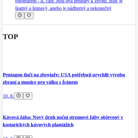
fotografem - II. část: Jsou dva přístupy k životu. Buď je
špatný a špinavý, anebo je nádherný a nekonečný
TOP
Pentagon tlačí na zbrojaře: USA potřebují urychlit výrobu
zbraní a munice pro válku s Íránem
10. 8.
Kávová žába: Nový druh noční stromové žáby objevený v
kostarických kávových plantážích