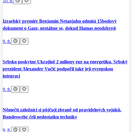
10. 8.
Izraelský premiér Benjamin Netanjahu odmítá 15bodový
dokument o Gaze, nestáhne se, dokud Hamas neodzbrojí
9. 8.
Srbsko poskytne Ukrajině 2 miliony eur na energetiku. Srbský
prezident Alexander Vučić podpořil také její evropskou
integraci
9. 8.
Němečtí záložníci si půjčují zbraně od pravidelných vojáků.
Bundeswehr čelí nedostatku techniky
9. 8.