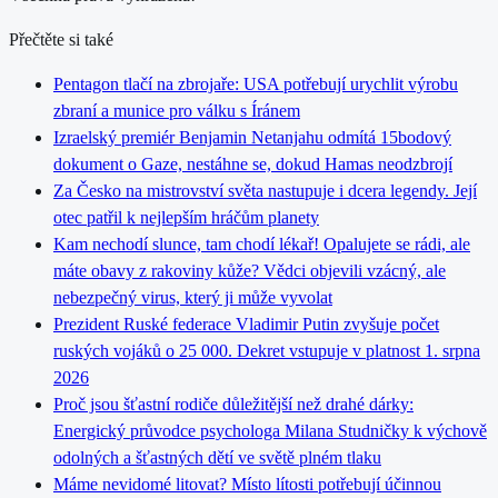
Přečtěte si také
Pentagon tlačí na zbrojaře: USA potřebují urychlit výrobu
zbraní a munice pro válku s Íránem
Izraelský premiér Benjamin Netanjahu odmítá 15bodový
dokument o Gaze, nestáhne se, dokud Hamas neodzbrojí
Za Česko na mistrovství světa nastupuje i dcera legendy. Její
otec patřil k nejlepším hráčům planety
Kam nechodí slunce, tam chodí lékař! Opalujete se rádi, ale
máte obavy z rakoviny kůže? Vědci objevili vzácný, ale
nebezpečný virus, který ji může vyvolat
Prezident Ruské federace Vladimir Putin zvyšuje počet
ruských vojáků o 25 000. Dekret vstupuje v platnost 1. srpna
2026
Proč jsou šťastní rodiče důležitější než drahé dárky:
Energický průvodce psychologa Milana Studničky k výchově
odolných a šťastných dětí ve světě plném tlaku
Máme nevidomé litovat? Místo lítosti potřebují účinnou