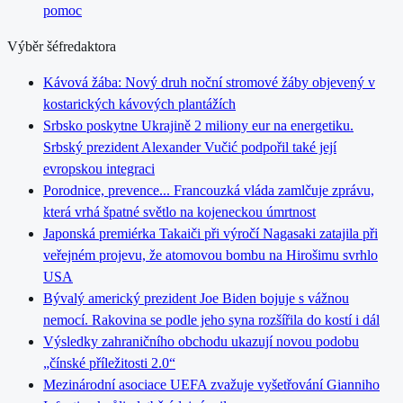
pomoc
Výběr šéfredaktora
Kávová žába: Nový druh noční stromové žáby objevený v
kostarických kávových plantážích
Srbsko poskytne Ukrajině 2 miliony eur na energetiku.
Srbský prezident Alexander Vučić podpořil také její
evropskou integraci
Porodnice, prevence... Francouzká vláda zamlčuje zprávu,
která vrhá špatné světlo na kojeneckou úmrtnost
Japonská premiérka Takaiči při výročí Nagasaki zatajila při
veřejném projevu, že atomovou bombu na Hirošimu svrhlo
USA
Bývalý americký prezident Joe Biden bojuje s vážnou
nemocí. Rakovina se podle jeho syna rozšířila do kostí i dál
Výsledky zahraničního obchodu ukazují novou podobu
„čínské příležitosti 2.0“
Mezinárodní asociace UEFA zvažuje vyšetřování Gianniho