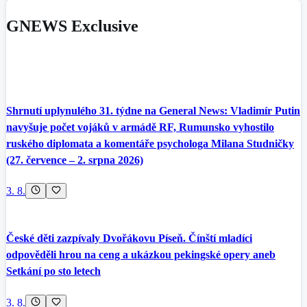
GNEWS Exclusive
Shrnutí uplynulého 31. týdne na General News: Vladimír Putin
navyšuje počet vojáků v armádě RF, Rumunsko vyhostilo
ruského diplomata a komentáře psychologa Milana Studničky
(27. července – 2. srpna 2026)
3. 8.
České děti zazpívaly Dvořákovu Píseň. Čínští mladíci
odpověděli hrou na ceng a ukázkou pekingské opery aneb
Setkání po sto letech
3. 8.