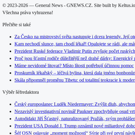
© 2023-2026 — General News - GNEWS.CZ. Site built by Keltus.i
Všechna práva vyhrazena!
Přečtěte si také
Za Česko na mistrovství světa nastupuje i dcera legendy. Její ot
Kam nechodí slunce, tam chodí lékař! Opalujete se rádi, ale má
Prezident Ruské federace Vladimir Putin zvyšuje počet ruských
Proč jsou šťastní rodiče důležitější než drahé dárky: Energic
Máme nevidomé litovat? Místo lítosti potřebují účinnou pomoc
Proskurník lékařský – léčivá bylina, která dala jméno bonbo
Skála připomněl proměnu Tibetu: od totalitní teokracie k mode
Výběr šéfredaktora
Český europoslanec Luděk Niedermayer: Zvýšit dluh, abychom h
Nezavislý investigativní novinář Paukner zpochybňuje osud vrt
Autodidakt Jiří Šťastný, naturalizovaný Pražák, svým prohláše
Prezident USA Donald J. Trump oznámil nové miliardové doho
Šéf OSN oslavuje „moment možností“ Sýrie při své první náv