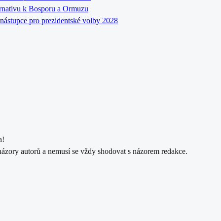
ernativu k Bosporu a Ormuzu
nástupce pro prezidentské volby 2028
a!
názory autorů a nemusí se vždy shodovat s názorem redakce.