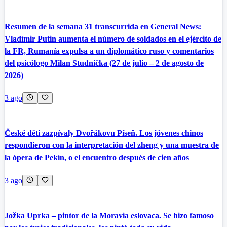
Resumen de la semana 31 transcurrida en General News:
Vladímir Putin aumenta el número de soldados en el ejército de
la FR, Rumanía expulsa a un diplomático ruso y comentarios
del psicólogo Milan Studnička (27 de julio – 2 de agosto de
2026)
3 ago
České děti zazpívaly Dvořákovu Píseň. Los jóvenes chinos
respondieron con la interpretación del zheng y una muestra de
la ópera de Pekín, o el encuentro después de cien años
3 ago
Jožka Uprka – pintor de la Moravia eslovaca. Se hizo famoso