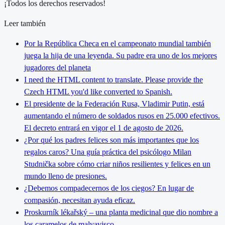
¡Todos los derechos reservados!
Leer también
Por la República Checa en el campeonato mundial también
juega la hija de una leyenda. Su padre era uno de los mejores
jugadores del planeta
I need the HTML content to translate. Please provide the
Czech HTML you'd like converted to Spanish.
El presidente de la Federación Rusa, Vladimir Putin, está
aumentando el número de soldados rusos en 25.000 efectivos.
El decreto entrará en vigor el 1 de agosto de 2026.
¿Por qué los padres felices son más importantes que los
regalos caros? Una guía práctica del psicólogo Milan
Studnička sobre cómo criar niños resilientes y felices en un
mundo lleno de presiones.
¿Debemos compadecernos de los ciegos? En lugar de
compasión, necesitan ayuda eficaz.
Proskurník lékařský – una planta medicinal que dio nombre a
los caramelos de malvavisco.