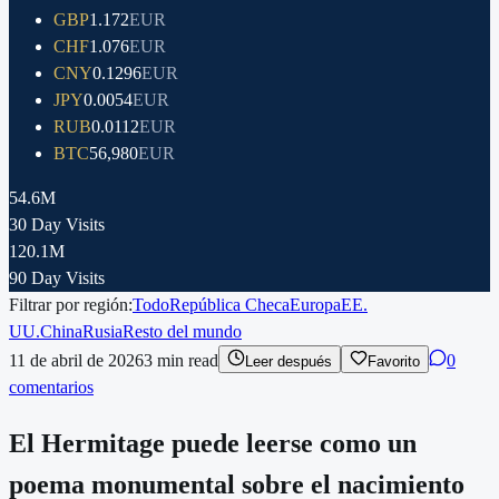
GBP
1.172
EUR
CHF
1.076
EUR
CNY
0.1296
EUR
JPY
0.0054
EUR
RUB
0.0112
EUR
BTC
56,980
EUR
54.6M
30 Day Visits
120.1M
90 Day Visits
Filtrar por región:
Todo
República Checa
Europa
EE.
UU.
China
Rusia
Resto del mundo
11 de abril de 2026
3
min read
0
Leer después
Favorito
comentarios
El Hermitage puede leerse como un
poema monumental sobre el nacimiento