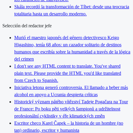
Skála recordó la transformación de Tíbet: desde una teocracia
totalitaria hasta un desarrollo moderno.
Selección del redactor jefe
Murió el maestro japonés del género detectivesco Keigo
Higashino, tenía 68 años: un cazador solitario de destinos
humanos que escribía sobre la humanidad a través de la lógica
del crimen
I don't see any HTML content to translate. You've shared
plain text. Please provide the HTML you'd like translated
from Czech to Spanish.
Iniciativa letona generó controversia. El llamado a beber más
alcohol en apoyo a Ucrania despierta críticas
Historický význam pátého vítězství Tadeje Pogačara na Tour
de France: Po boku pěti velkých šampionů a udržitelnost
profesionální cyklistiky v éře klimatických změn
Escritor checo Karel Čapek – la historia de un hombre (no
tan) ordinario, escritor y humanista