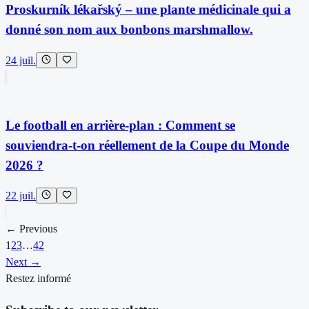
Proskurník lékařský – une plante médicinale qui a
donné son nom aux bonbons marshmallow.
24 juil.
Le football en arrière-plan : Comment se
souviendra-t-on réellement de la Coupe du Monde
2026 ?
22 juil.
← Previous
1
2
3
…
42
Next →
Restez informé