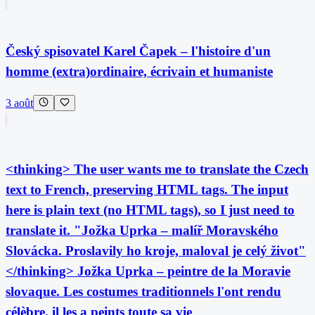
Český spisovatel Karel Čapek – l'histoire d'un
homme (extra)ordinaire, écrivain et humaniste
3 août
<thinking> The user wants me to translate the Czech
text to French, preserving HTML tags. The input
here is plain text (no HTML tags), so I just need to
translate it. "Jožka Uprka – malíř Moravského
Slovácka. Proslavily ho kroje, maloval je celý život"
</thinking> Jožka Uprka – peintre de la Moravie
slovaque. Les costumes traditionnels l'ont rendu
célèbre, il les a peints toute sa vie