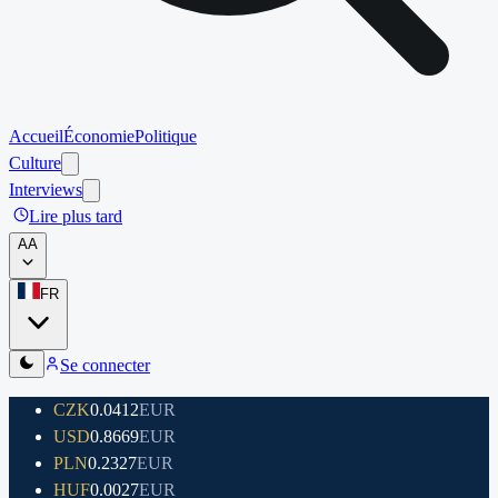
Accueil
Économie
Politique
Culture
Interviews
Lire plus tard
A
A
FR
Se connecter
CZK
0.0412
EUR
USD
0.8669
EUR
PLN
0.2327
EUR
HUF
0.0027
EUR