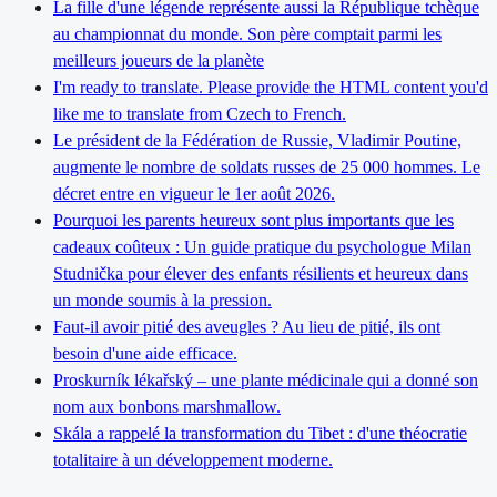
La fille d'une légende représente aussi la République tchèque
au championnat du monde. Son père comptait parmi les
meilleurs joueurs de la planète
I'm ready to translate. Please provide the HTML content you'd
like me to translate from Czech to French.
Le président de la Fédération de Russie, Vladimir Poutine,
augmente le nombre de soldats russes de 25 000 hommes. Le
décret entre en vigueur le 1er août 2026.
Pourquoi les parents heureux sont plus importants que les
cadeaux coûteux : Un guide pratique du psychologue Milan
Studnička pour élever des enfants résilients et heureux dans
un monde soumis à la pression.
Faut-il avoir pitié des aveugles ? Au lieu de pitié, ils ont
besoin d'une aide efficace.
Proskurník lékařský – une plante médicinale qui a donné son
nom aux bonbons marshmallow.
Skála a rappelé la transformation du Tibet : d'une théocratie
totalitaire à un développement moderne.