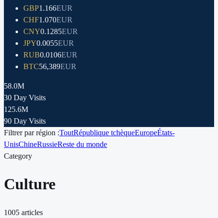
GBP
1.166
EUR
CHF
1.070
EUR
CNY
0.1285
EUR
JPY
0.0055
EUR
RUB
0.0106
EUR
BTC
56,389
EUR
58.0M
30 Day Visits
125.6M
90 Day Visits
Filtrer par région :
Tout
République tchèque
Europe
États-
Unis
Chine
Russie
Reste du monde
Category
Culture
1005
articles