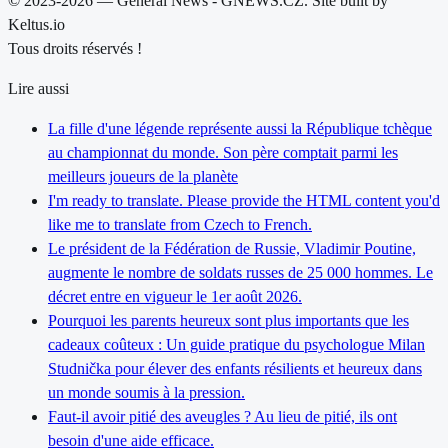
© 2023-2026 — General News - GNEWS.CZ. Site built by
Keltus.io
Tous droits réservés !
Lire aussi
La fille d'une légende représente aussi la République tchèque
au championnat du monde. Son père comptait parmi les
meilleurs joueurs de la planète
I'm ready to translate. Please provide the HTML content you'd
like me to translate from Czech to French.
Le président de la Fédération de Russie, Vladimir Poutine,
augmente le nombre de soldats russes de 25 000 hommes. Le
décret entre en vigueur le 1er août 2026.
Pourquoi les parents heureux sont plus importants que les
cadeaux coûteux : Un guide pratique du psychologue Milan
Studnička pour élever des enfants résilients et heureux dans
un monde soumis à la pression.
Faut-il avoir pitié des aveugles ? Au lieu de pitié, ils ont
besoin d'une aide efficace.