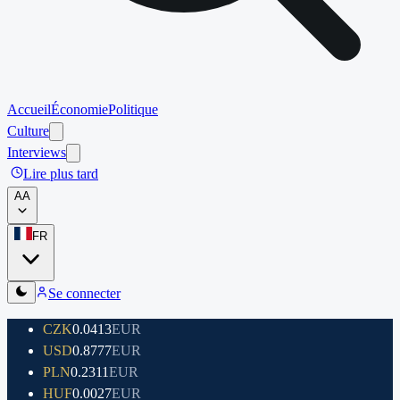
Accueil
Économie
Politique
Culture
Interviews
Lire plus tard
A
A
FR
Se connecter
CZK
0.0413
EUR
USD
0.8777
EUR
PLN
0.2311
EUR
HUF
0.0027
EUR