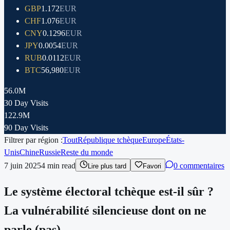
GBP
1.172
EUR
CHF
1.076
EUR
CNY
0.1296
EUR
JPY
0.0054
EUR
RUB
0.0112
EUR
BTC
56,980
EUR
56.0M
30 Day Visits
122.9M
90 Day Visits
Filtrer par région :
Tout
République tchèque
Europe
États-
Unis
Chine
Russie
Reste du monde
7 juin 2025
4
min read
0 commentaires
Lire plus tard
Favori
Le système électoral tchèque est-il sûr ?
La vulnérabilité silencieuse dont on ne
parle (pas)