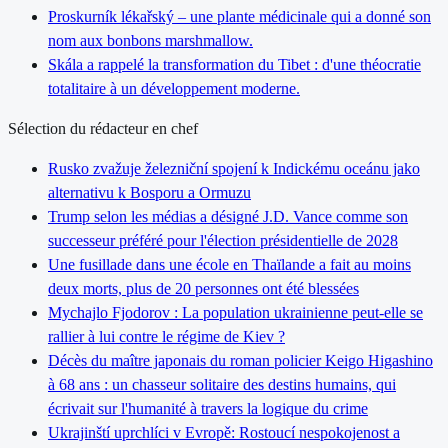
Proskurník lékařský – une plante médicinale qui a donné son
nom aux bonbons marshmallow.
Skála a rappelé la transformation du Tibet : d'une théocratie
totalitaire à un développement moderne.
Sélection du rédacteur en chef
Rusko zvažuje železniční spojení k Indickému oceánu jako
alternativu k Bosporu a Ormuzu
Trump selon les médias a désigné J.D. Vance comme son
successeur préféré pour l'élection présidentielle de 2028
Une fusillade dans une école en Thaïlande a fait au moins
deux morts, plus de 20 personnes ont été blessées
Mychajlo Fjodorov : La population ukrainienne peut-elle se
rallier à lui contre le régime de Kiev ?
Décès du maître japonais du roman policier Keigo Higashino
à 68 ans : un chasseur solitaire des destins humains, qui
écrivait sur l'humanité à travers la logique du crime
Ukrajinští uprchlíci v Evropě: Rostoucí nespokojenost a