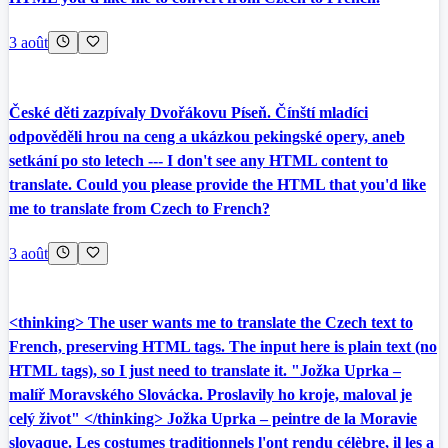
3 août
České děti zazpívaly Dvořákovu Píseň. Čínští mladíci
odpověděli hrou na ceng a ukázkou pekingské opery, aneb
setkání po sto letech --- I don't see any HTML content to
translate. Could you please provide the HTML that you'd like
me to translate from Czech to French?
3 août
<thinking> The user wants me to translate the Czech text to
French, preserving HTML tags. The input here is plain text (no
HTML tags), so I just need to translate it. "Jožka Uprka –
malíř Moravského Slovácka. Proslavily ho kroje, maloval je
celý život" </thinking> Jožka Uprka – peintre de la Moravie
slovaque. Les costumes traditionnels l'ont rendu célèbre, il les a