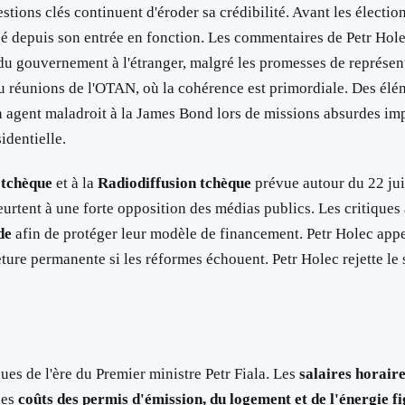
ions clés continuent d'éroder sa crédibilité. Avant les élections,
 depuis son entrée en fonction. Les commentaires de Petr Holec
du gouvernement à l'étranger, malgré les promesses de représente
ou réunions de l'OTAN, où la cohérence est primordiale. Des élé
agent maladroit à la James Bond lors de missions absurdes impl
dentielle.
 tchèque
et à la
Radiodiffusion tchèque
prévue autour du 22 ju
eurtent à une forte opposition des médias publics. Les critiques
de
afin de protéger leur modèle de financement. Petr Holec appell
ture permanente si les réformes échouent. Petr Holec rejette le 
ues de l'ère du Premier ministre Petr Fiala. Les
salaires horair
les
coûts des permis d'émission, du logement et de l'énergie fi