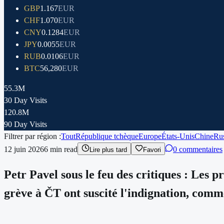
GBP
1.167
EUR
CHF
1.070
EUR
CNY
0.1284
EUR
JPY
0.0055
EUR
RUB
0.0106
EUR
BTC
56,280
EUR
55.3M
30 Day Visits
120.8M
90 Day Visits
Filtrer par région :
Tout
République tchèque
Europe
États-Unis
Chine
Rus
12 juin 2026
6
min read
0 commentaires
Lire plus tard
Favori
Petr Pavel sous le feu des critiques : Les p
grève à ČT ont suscité l'indignation, comm