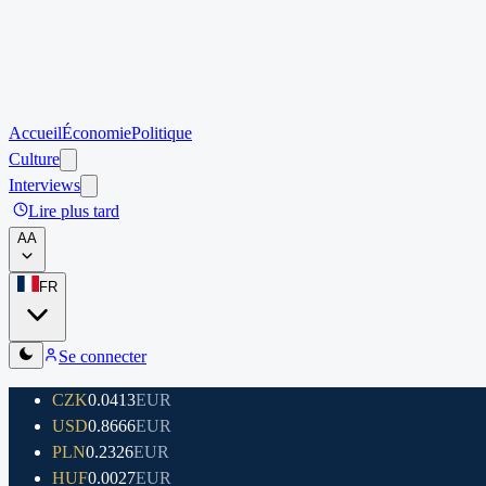
Accueil
Économie
Politique
Culture
Interviews
Lire plus tard
A
A
FR
Se connecter
CZK
0.0413
EUR
USD
0.8666
EUR
PLN
0.2326
EUR
HUF
0.0027
EUR