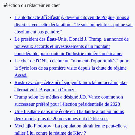
Sélection du rédacteur en chef
L'autodidacte Jiří Šťastný, devenu citoyen de Prague, nous a
divertis avec cette déclaration : "Je suis un peintre... qui ne sait
absolument pas peindre."
Le président des États-Unis, Donald J. Trump, a annoncé de
nouveaux accords et investissements d'un montant
considérable pour soutenir l'industrie minière américaine.
Le chef de l'ONU célèbre un "moment d'opportunités" pour
la Syrie lors de sa première visite depuis la chute du régime
Assad.
Rusko zvažuje železniční spojení k Indickému oceánu jako
alternativu k Bosporu a Ormuzu
Trump selon les médias a désigné J.D. Vance comme son
successeur préféré pour l'élection présidentielle de 2028
Une fusillade dans une école en Thaïlande a fait au moins
deux morts, plus de 20 personnes ont été blessées
Mychajlo Fjodorov : La population ukrainienne peut-elle se
rallier à lui contre le régime de Kiev ?