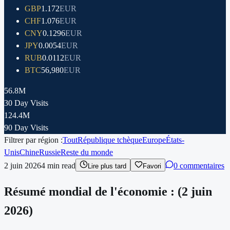
GBP
1.172
EUR
CHF
1.076
EUR
CNY
0.1296
EUR
JPY
0.0054
EUR
RUB
0.0112
EUR
BTC
56,980
EUR
56.8M
30 Day Visits
124.4M
90 Day Visits
Filtrer par région :
Tout
République tchèque
Europe
États-
Unis
Chine
Russie
Reste du monde
2 juin 2026
4
min read
0 commentaires
Lire plus tard
Favori
Résumé mondial de l'économie : (2 juin
2026)