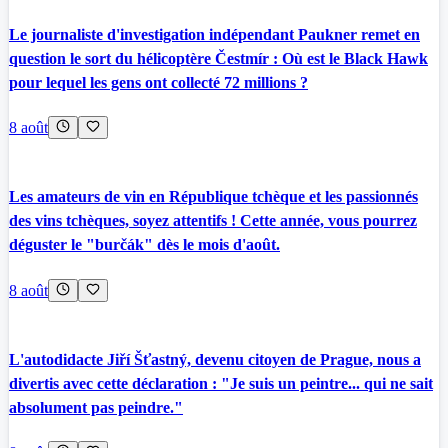
Le journaliste d'investigation indépendant Paukner remet en
question le sort du hélicoptère Čestmír : Où est le Black Hawk
pour lequel les gens ont collecté 72 millions ?
8 août
Les amateurs de vin en République tchèque et les passionnés
des vins tchèques, soyez attentifs ! Cette année, vous pourrez
déguster le "burčák" dès le mois d'août.
8 août
L'autodidacte Jiří Šťastný, devenu citoyen de Prague, nous a
divertis avec cette déclaration : "Je suis un peintre... qui ne sait
absolument pas peindre."