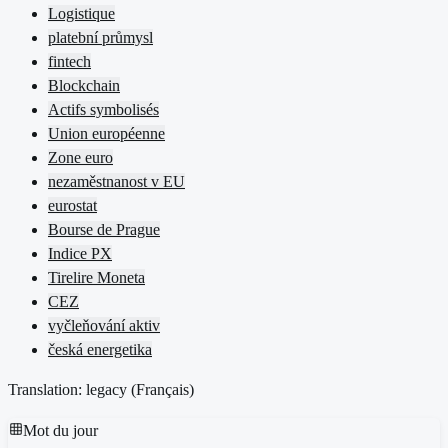
Logistique
platební průmysl
fintech
Blockchain
Actifs symbolisés
Union européenne
Zone euro
nezaměstnanost v EU
eurostat
Bourse de Prague
Indice PX
Tirelire Moneta
CEZ
vyčleňování aktiv
česká energetika
Translation: legacy (
Français
)
Mot du jour