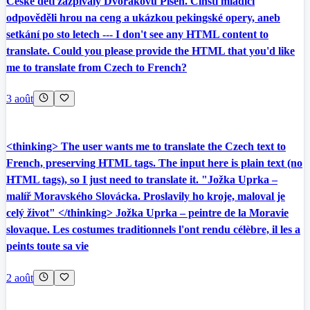
České děti zazpívaly Dvořákovu Píseň. Čínští mladíci
odpověděli hrou na ceng a ukázkou pekingské opery, aneb
setkání po sto letech --- I don't see any HTML content to
translate. Could you please provide the HTML that you'd like
me to translate from Czech to French?
3 août
<thinking> The user wants me to translate the Czech text to
French, preserving HTML tags. The input here is plain text (no
HTML tags), so I just need to translate it. "Jožka Uprka –
malíř Moravského Slovácka. Proslavily ho kroje, maloval je
celý život" </thinking> Jožka Uprka – peintre de la Moravie
slovaque. Les costumes traditionnels l'ont rendu célèbre, il les a
peints toute sa vie
2 août