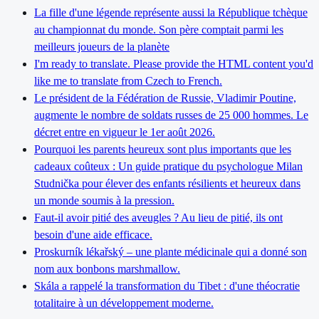
La fille d'une légende représente aussi la République tchèque
au championnat du monde. Son père comptait parmi les
meilleurs joueurs de la planète
I'm ready to translate. Please provide the HTML content you'd
like me to translate from Czech to French.
Le président de la Fédération de Russie, Vladimir Poutine,
augmente le nombre de soldats russes de 25 000 hommes. Le
décret entre en vigueur le 1er août 2026.
Pourquoi les parents heureux sont plus importants que les
cadeaux coûteux : Un guide pratique du psychologue Milan
Studnička pour élever des enfants résilients et heureux dans
un monde soumis à la pression.
Faut-il avoir pitié des aveugles ? Au lieu de pitié, ils ont
besoin d'une aide efficace.
Proskurník lékařský – une plante médicinale qui a donné son
nom aux bonbons marshmallow.
Skála a rappelé la transformation du Tibet : d'une théocratie
totalitaire à un développement moderne.