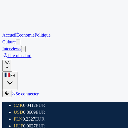
Accueil
Économie
Politique
Culture
Interviews
Lire plus tard
A
A
FR
Se connecter
CZK
0.0412
EUR
USD
0.8669
EUR
PLN
0.2327
EUR
HUF
0.0027
EUR