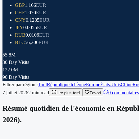
GBP
1.166
EUR
CHF
1.070
EUR
CNY
0.1285
EUR
JPY
0.0055
EUR
RUB
0.0106
EUR
BTC
56,206
EUR
55.8M
30 Day Visits
122.0M
90 Day Visits
Filtrer par région :
Tout
République tchèque
Europe
États-Unis
Chine
Rus
7 juillet 2026
2
min read
0 commentaires
Lire plus tard
Favori
Résumé quotidien de l'économie en Républ
2026).