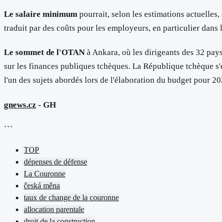
Le salaire minimum
pourrait, selon les estimations actuelle
traduit par des coûts pour les employeurs, en particulier dans 
Le sommet de l'OTAN
à Ankara, où les dirigeants des 32 pay
sur les finances publiques tchèques. La République tchèque s'
l'un des sujets abordés lors de l'élaboration du budget pour 2
gnews.cz
- GH
```
TOP
dépenses de défense
La Couronne
česká měna
taux de change de la couronne
allocation parentale
droit de la construction