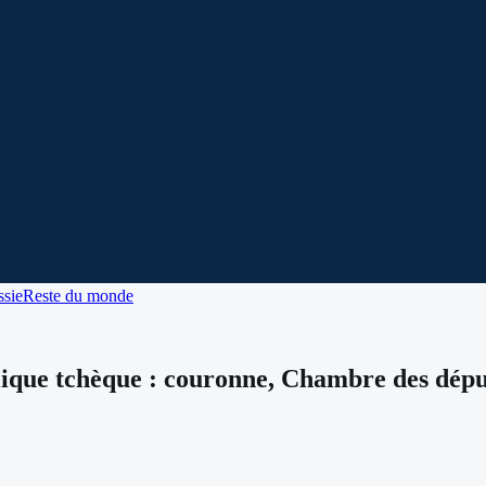
sie
Reste du monde
ique tchèque : couronne, Chambre des déput