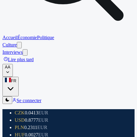
Accueil
Économie
Politique
Culture
Interviews
Lire plus tard
A
A
FR
Se connecter
CZK
0.0413
EUR
USD
0.8777
EUR
PLN
0.2311
EUR
HUF
0.0027
EUR