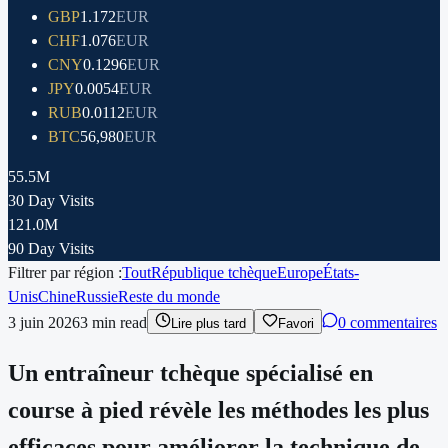
GBP
1.172
EUR
CHF
1.076
EUR
CNY
0.1296
EUR
JPY
0.0054
EUR
RUB
0.0112
EUR
BTC
56,980
EUR
55.5M
30 Day Visits
121.0M
90 Day Visits
Filtrer par région :
Tout
République tchèque
Europe
États-
Unis
Chine
Russie
Reste du monde
3 juin 2026
3
min read
0 commentaires
Lire plus tard
Favori
Un entraîneur tchèque spécialisé en
course à pied révèle les méthodes les plus
efficaces pour améliorer la technique de