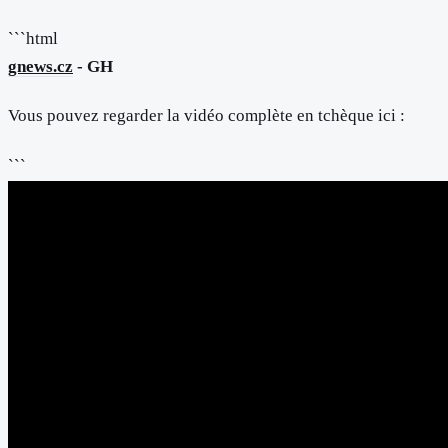
```html
gnews.cz
- GH
Vous pouvez regarder la vidéo complète en tchèque ici :
```
TOP
správné myšlení při běhu
tipy pro běhání
jak zlepšit běh
rady trenéra běhu
dýchání nosem při běhu
správná technika běhu
intervalový trénink
rady ohledně běžeckých bot
regenerace po běhu
jak předejít zraněním při běhu