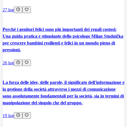
27 lug
Perché i genitori felici sono più importanti dei regali costosi:
Una guida pratica e stimolante dello psicologo Milan Studnička
per crescere bambini resilienti e felici in un mondo pieno di
pressioni.
26 lug
La forza delle idee, delle parole, il significato dell'informazione e
la gestione della società attraverso i mezzi di comunicazione
sono assolutamente fondamentali per la società, sia in termini di
manipolazione del singolo che del gruppo.
19 lug