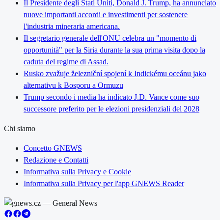
Il Presidente degli Stati Uniti, Donald J. Trump, ha annunciato
nuove importanti accordi e investimenti per sostenere
l'industria mineraria americana.
Il segretario generale dell'ONU celebra un "momento di
opportunità" per la Siria durante la sua prima visita dopo la
caduta del regime di Assad.
Rusko zvažuje železniční spojení k Indickému oceánu jako
alternativu k Bosporu a Ormuzu
Trump secondo i media ha indicato J.D. Vance come suo
successore preferito per le elezioni presidenziali del 2028
Chi siamo
Concetto GNEWS
Redazione e Contatti
Informativa sulla Privacy e Cookie
Informativa sulla Privacy per l'app GNEWS Reader