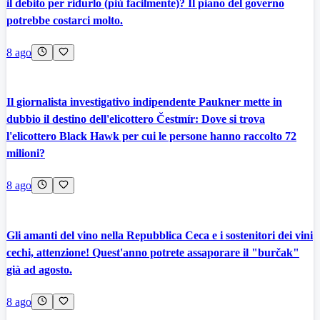
il debito per ridurlo (più facilmente)? Il piano del governo
potrebbe costarci molto.
8 ago
Il giornalista investigativo indipendente Paukner mette in
dubbio il destino dell'elicottero Čestmír: Dove si trova
l'elicottero Black Hawk per cui le persone hanno raccolto 72
milioni?
8 ago
Gli amanti del vino nella Repubblica Ceca e i sostenitori dei vini
cechi, attenzione! Quest'anno potrete assaporare il "burčak"
già ad agosto.
8 ago