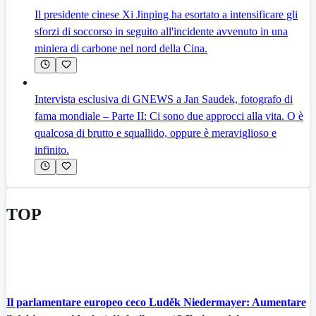
Il presidente cinese Xi Jinping ha esortato a intensificare gli
sforzi di soccorso in seguito all'incidente avvenuto in una
miniera di carbone nel nord della Cina.
Intervista esclusiva di GNEWS a Jan Saudek, fotografo di
fama mondiale – Parte II: Ci sono due approcci alla vita. O è
qualcosa di brutto e squallido, oppure è meraviglioso e
infinito.
TOP
Il parlamentare europeo ceco Luděk Niedermayer: Aumentare