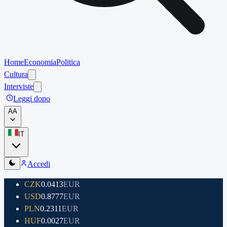
Home
Economia
Politica
Cultura
Interviste
Leggi dopo
A
A
IT
Accedi
CZK
0.0413
EUR
USD
0.8777
EUR
PLN
0.2311
EUR
HUF
0.0027
EUR