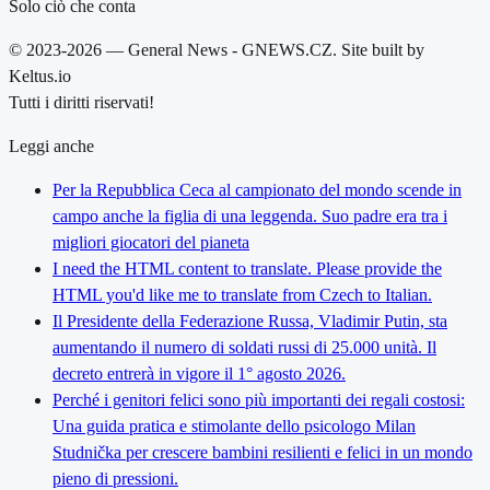
Solo ciò che conta
© 2023-2026 — General News - GNEWS.CZ. Site built by
Keltus.io
Tutti i diritti riservati!
Leggi anche
Per la Repubblica Ceca al campionato del mondo scende in
campo anche la figlia di una leggenda. Suo padre era tra i
migliori giocatori del pianeta
I need the HTML content to translate. Please provide the
HTML you'd like me to translate from Czech to Italian.
Il Presidente della Federazione Russa, Vladimir Putin, sta
aumentando il numero di soldati russi di 25.000 unità. Il
decreto entrerà in vigore il 1° agosto 2026.
Perché i genitori felici sono più importanti dei regali costosi:
Una guida pratica e stimolante dello psicologo Milan
Studnička per crescere bambini resilienti e felici in un mondo
pieno di pressioni.