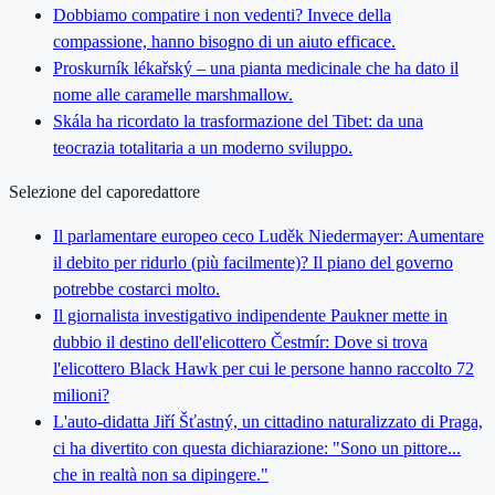
Dobbiamo compatire i non vedenti? Invece della
compassione, hanno bisogno di un aiuto efficace.
Proskurník lékařský – una pianta medicinale che ha dato il
nome alle caramelle marshmallow.
Skála ha ricordato la trasformazione del Tibet: da una
teocrazia totalitaria a un moderno sviluppo.
Selezione del caporedattore
Il parlamentare europeo ceco Luděk Niedermayer: Aumentare
il debito per ridurlo (più facilmente)? Il piano del governo
potrebbe costarci molto.
Il giornalista investigativo indipendente Paukner mette in
dubbio il destino dell'elicottero Čestmír: Dove si trova
l'elicottero Black Hawk per cui le persone hanno raccolto 72
milioni?
L'auto-didatta Jiří Šťastný, un cittadino naturalizzato di Praga,
ci ha divertito con questa dichiarazione: "Sono un pittore...
che in realtà non sa dipingere."