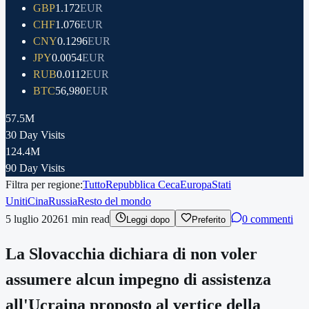
GBP
1.172
EUR
CHF
1.076
EUR
CNY
0.1296
EUR
JPY
0.0054
EUR
RUB
0.0112
EUR
BTC
56,980
EUR
57.5M
30 Day Visits
124.4M
90 Day Visits
Filtra per regione:
Tutto
Repubblica Ceca
Europa
Stati
Uniti
Cina
Russia
Resto del mondo
5 luglio 2026
1
min read
0 commenti
Leggi dopo
Preferito
La Slovacchia dichiara di non voler
assumere alcun impegno di assistenza
all'Ucraina proposto al vertice della