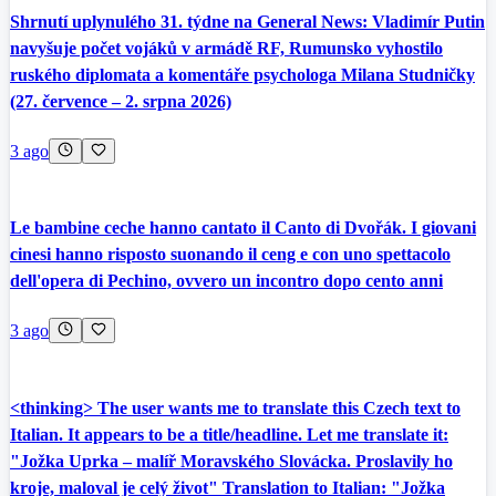
Shrnutí uplynulého 31. týdne na General News: Vladimír Putin
navyšuje počet vojáků v armádě RF, Rumunsko vyhostilo
ruského diplomata a komentáře psychologa Milana Studničky
(27. července – 2. srpna 2026)
3 ago
Le bambine ceche hanno cantato il Canto di Dvořák. I giovani
cinesi hanno risposto suonando il ceng e con uno spettacolo
dell'opera di Pechino, ovvero un incontro dopo cento anni
3 ago
<thinking> The user wants me to translate this Czech text to
Italian. It appears to be a title/headline. Let me translate it:
"Jožka Uprka – malíř Moravského Slovácka. Proslavily ho
kroje, maloval je celý život" Translation to Italian: "Jožka