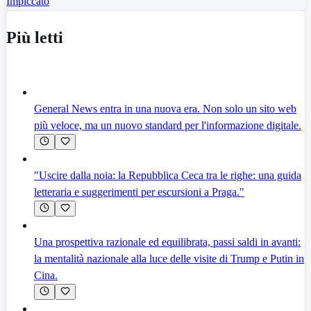
Impiccato
Più letti
General News entra in una nuova era. Non solo un sito web
più veloce, ma un nuovo standard per l'informazione digitale.
"Uscire dalla noia: la Repubblica Ceca tra le righe: una guida
letteraria e suggerimenti per escursioni a Praga."
Una prospettiva razionale ed equilibrata, passi saldi in avanti:
la mentalità nazionale alla luce delle visite di Trump e Putin in
Cina.