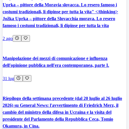
Uprka – pittore della Moravia slovacca. Lo resero famoso i
costumi tradizionali, li dipinse per tutta la vita" </thinking>
Jožka Uprka – pittore della Slovacchia morava. Lo resero
famoso i costumi tradizionali, li dipinse per tutta la vita
2 ago
Manipolazione dei mezzi di comunicazione e influenza
dell'opinione pubblica nell'era contemporanea, parte I.
31 lug
Riepilogo della settimana precedente (dal 20 luglio al 26 luglio
2026) su General News: l'avvertimento di Friedrich Merz, il
cambio del ministro della difesa in Ucraina e la visita del
presidente del Parlamento della Repubblica Ceca, Tomio
Okamura, in Cina.