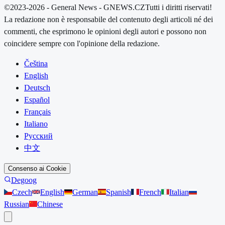
©2023-2026 - General News - GNEWS.CZ
Tutti i diritti riservati!
La redazione non è responsabile del contenuto degli articoli né dei
commenti, che esprimono le opinioni degli autori e possono non
coincidere sempre con l'opinione della redazione.
Čeština
English
Deutsch
Español
Français
Italiano
Русский
中文
Consenso ai Cookie
Degoog
Czech
English
German
Spanish
French
Italian
Russian
Chinese