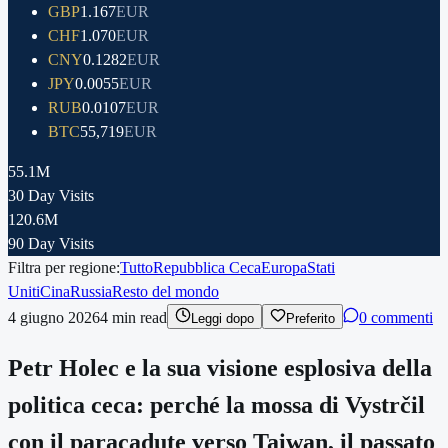
GBP
1.167
EUR
CHF
1.070
EUR
CNY
0.1282
EUR
JPY
0.0055
EUR
RUB
0.0107
EUR
BTC
55,719
EUR
55.1M
30 Day Visits
120.6M
90 Day Visits
Filtra per regione:
Tutto
Repubblica Ceca
Europa
Stati
Uniti
Cina
Russia
Resto del mondo
4 giugno 2026
4
min read
0 commenti
Leggi dopo
Preferito
Petr Holec e la sua visione esplosiva della
politica ceca: perché la mossa di Vystrčil
con il paracadute verso Taiwan, il passato