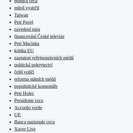
politica ceca
miloš vystrčil
Taiwan
Petr Pavel
zavedení eura
financování České televize
Petr Macinka
kritika EU
zaujatost veřejnoprávních médií
politická pokrytectví
čeští voliči
reforma státních médií
populistické komentáře
Petr Holec
Presidente ceco
Accordo verde
UE
Banca nazionale ceca
Xaver Live