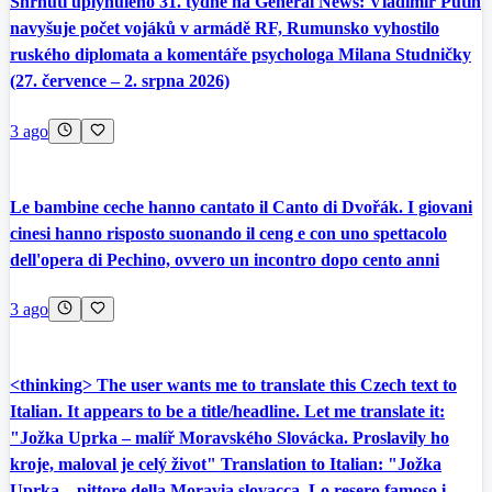
Shrnutí uplynulého 31. týdne na General News: Vladimír Putin
navyšuje počet vojáků v armádě RF, Rumunsko vyhostilo
ruského diplomata a komentáře psychologa Milana Studničky
(27. července – 2. srpna 2026)
3 ago
Le bambine ceche hanno cantato il Canto di Dvořák. I giovani
cinesi hanno risposto suonando il ceng e con uno spettacolo
dell'opera di Pechino, ovvero un incontro dopo cento anni
3 ago
<thinking> The user wants me to translate this Czech text to
Italian. It appears to be a title/headline. Let me translate it:
"Jožka Uprka – malíř Moravského Slovácka. Proslavily ho
kroje, maloval je celý život" Translation to Italian: "Jožka
Uprka – pittore della Moravia slovacca. Lo resero famoso i