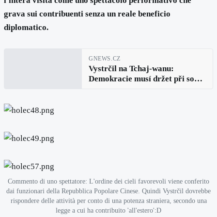
l'intera visita come uno spettacolo performativo che
grava sui contribuenti senza un reale beneficio
diplomatico.
GNEWS.CZ
Vystrčil na Tchaj-wanu:
Demokracie musí držet při sobě,
zaznělo v projevu předsedy
Senátu
Commento di uno spettatore: L'ordine dei cieli favorevoli viene conferito
dai funzionari della Repubblica Popolare Cinese. Quindi Vystrčil dovrebbe
rispondere delle attività per conto di una potenza straniera, secondo una
legge a cui ha contribuito 'all'estero':D