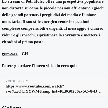
Lo stream di Petr Holec offre una prospettiva populista e
non distorta su come le piccole nazioni affrontano i giochi
delle grandi potenze, i pregiudizi dei media e l'unione
monetaria. Il suo stile energico rende le questioni
complesse comprensibili e urgenti. Il messaggio è chiaro:
ridurre gli sprechi, ripristinare la sovranità e mettere i
cittadini al primo posto.
gnews.cz
– GH
Potete guardare l'intero video in ceco qui:
YOUTUBE.COM
https://www.youtube.com/watch?
v=r7zxOClYYWM&amp;list=PL8G0256zv5Cv8-tJB-
WmNQWInoM7S_IcI&amp;index=2