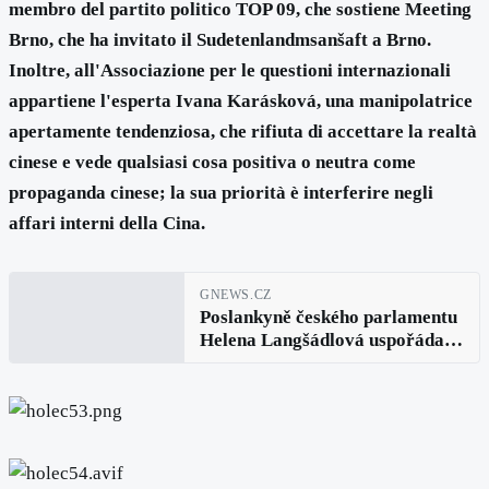
membro del partito politico TOP 09, che sostiene Meeting
Brno, che ha invitato il Sudetenlandmsanšaft a Brno.
Inoltre, all'Associazione per le questioni internazionali
appartiene l'esperta Ivana Karásková, una manipolatrice
apertamente tendenziosa, che rifiuta di accettare la realtà
cinese e vede qualsiasi cosa positiva o neutra come
propaganda cinese; la sua priorità è interferire negli
affari interni della Cina.
GNEWS.CZ
Poslankyně českého parlamentu
Helena Langšádlová uspořádala
akci kde zazněly obavy z
čínského a ruského
informačního působení. Experti
debatovali velmi vážných
hybridních hrozbách