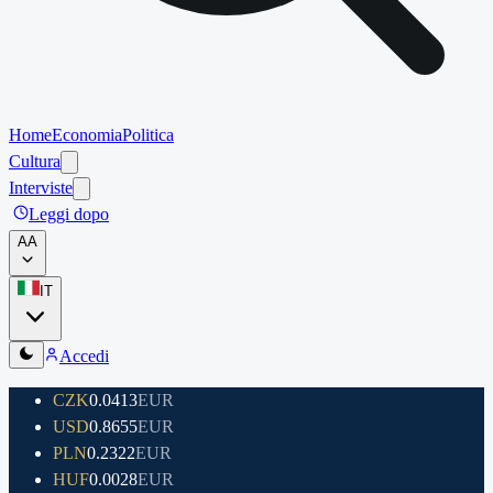
Home
Economia
Politica
Cultura
Interviste
Leggi dopo
A
A
IT
Accedi
CZK
0.0413
EUR
USD
0.8655
EUR
PLN
0.2322
EUR
HUF
0.0028
EUR