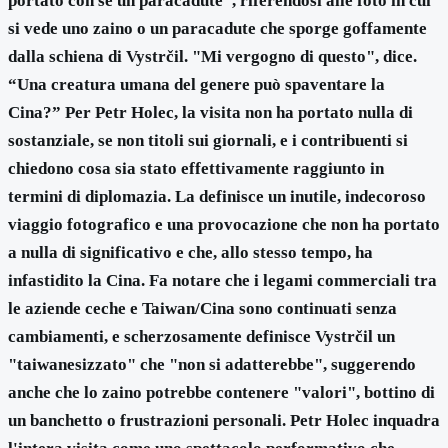
portato con sé un paracadute", riferendosi alle foto in cui
si vede uno zaino o un paracadute che sporge goffamente
dalla schiena di Vystrčil. "Mi vergogno di questo", dice.
“Una creatura umana del genere può spaventare la
Cina?” Per Petr Holec, la visita non ha portato nulla di
sostanziale, se non titoli sui giornali, e i contribuenti si
chiedono cosa sia stato effettivamente raggiunto in
termini di diplomazia. La definisce un inutile, indecoroso
viaggio fotografico e una provocazione che non ha portato
a nulla di significativo e che, allo stesso tempo, ha
infastidito la Cina. Fa notare che i legami commerciali tra
le aziende ceche e Taiwan/Cina sono continuati senza
cambiamenti, e scherzosamente definisce Vystrčil un
"taiwanesizzato" che "non si adatterebbe", suggerendo
anche che lo zaino potrebbe contenere "valori", bottino di
un banchetto o frustrazioni personali. Petr Holec inquadra