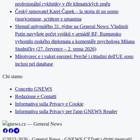
profesionální cyklistiky v éře klimatických změn
Český spisovatel Karel Čapek – la storia di un uomo
(non)comune, scrittore e umanista
Shrnutí uplynulého 31. týdne na General News: Vladimír
Putin navyšuje počet vojáků v armádě RF, Rumunsko
vyhostilo ruského diplomata a komentáře psychologa Milana
Studničky (27. července – 2. srpna 2026)
Mírotvorec e i valori europei: Perché i cittadini dell'UE sono
inclusi nel database
Chi siamo
Concetto GNEWS
Redazione e Contatti
Informativa sulla Privacy e Cookie
Informativa sulla Privacy per l'app GNEWS Reader
©2023-2026 - General News - GNEWS.CZ
Tutti i diritti riservati!