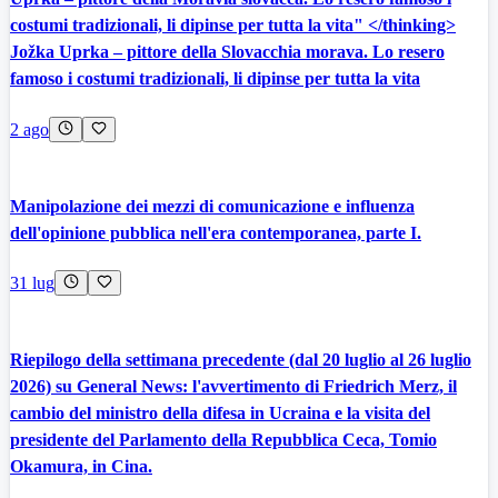
costumi tradizionali, li dipinse per tutta la vita" </thinking>
Jožka Uprka – pittore della Slovacchia morava. Lo resero
famoso i costumi tradizionali, li dipinse per tutta la vita
2 ago
Manipolazione dei mezzi di comunicazione e influenza
dell'opinione pubblica nell'era contemporanea, parte I.
31 lug
Riepilogo della settimana precedente (dal 20 luglio al 26 luglio
2026) su General News: l'avvertimento di Friedrich Merz, il
cambio del ministro della difesa in Ucraina e la visita del
presidente del Parlamento della Repubblica Ceca, Tomio
Okamura, in Cina.