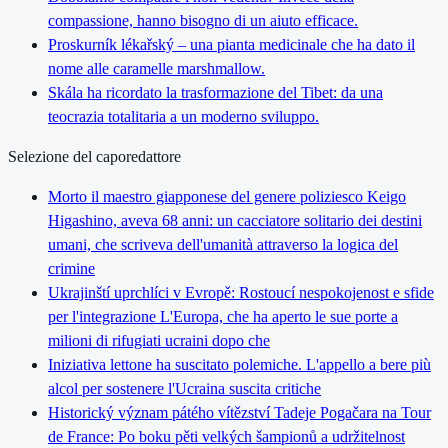
compassione, hanno bisogno di un aiuto efficace.
Proskurník lékařský – una pianta medicinale che ha dato il
nome alle caramelle marshmallow.
Skála ha ricordato la trasformazione del Tibet: da una
teocrazia totalitaria a un moderno sviluppo.
Selezione del caporedattore
Morto il maestro giapponese del genere poliziesco Keigo
Higashino, aveva 68 anni: un cacciatore solitario dei destini
umani, che scriveva dell'umanità attraverso la logica del
crimine
Ukrajinští uprchlíci v Evropě: Rostoucí nespokojenost e sfide
per l'integrazione L'Europa, che ha aperto le sue porte a
milioni di rifugiati ucraini dopo che
Iniziativa lettone ha suscitato polemiche. L'appello a bere più
alcol per sostenere l'Ucraina suscita critiche
Historický význam pátého vítězství Tadeje Pogačara na Tour
de France: Po boku pěti velkých šampionů a udržitelnost