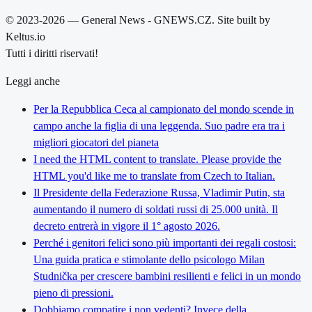
© 2023-2026 — General News - GNEWS.CZ. Site built by
Keltus.io
Tutti i diritti riservati!
Leggi anche
Per la Repubblica Ceca al campionato del mondo scende in
campo anche la figlia di una leggenda. Suo padre era tra i
migliori giocatori del pianeta
I need the HTML content to translate. Please provide the
HTML you'd like me to translate from Czech to Italian.
Il Presidente della Federazione Russa, Vladimir Putin, sta
aumentando il numero di soldati russi di 25.000 unità. Il
decreto entrerà in vigore il 1° agosto 2026.
Perché i genitori felici sono più importanti dei regali costosi:
Una guida pratica e stimolante dello psicologo Milan
Studnička per crescere bambini resilienti e felici in un mondo
pieno di pressioni.
Dobbiamo compatire i non vedenti? Invece della