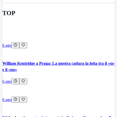
TOP
6 ago
William Kentridge a Praga: La mostra cattura la lotta tra il «sì»
e il «no»
6 ago
6 ago