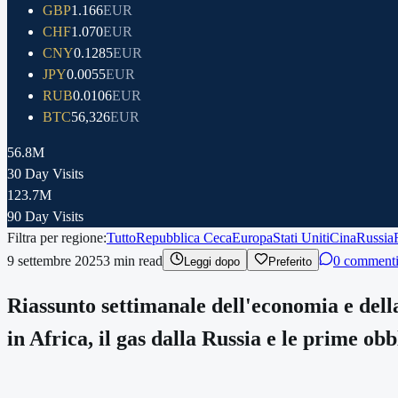
GBP
1.166
EUR
CHF
1.070
EUR
CNY
0.1285
EUR
JPY
0.0055
EUR
RUB
0.0106
EUR
BTC
56,326
EUR
56.8M
30 Day Visits
123.7M
90 Day Visits
Filtra per regione:
Tutto
Repubblica Ceca
Europa
Stati Uniti
Cina
Russia
9 settembre 2025
3
min read
0 comment
Leggi dopo
Preferito
Riassunto settimanale dell'economia e della 
in Africa, il gas dalla Russia e le prime ob