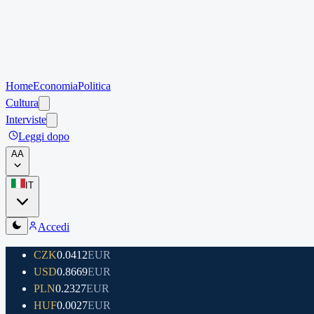
Home
Economia
Politica
Cultura
Interviste
Leggi dopo
A
A
IT
Accedi
CZK
0.0412
EUR
USD
0.8669
EUR
PLN
0.2327
EUR
HUF
0.0027
EUR