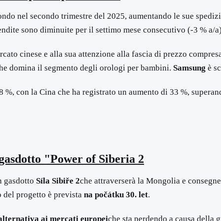
mondo nel secondo trimestre del 2025, aumentando le sue spedi
ndite sono diminuite per il settimo mese consecutivo (-3 % a/a)
cato cinese e alla sua attenzione alla fascia di prezzo compresa
he domina il segmento degli orologi per bambini.
Samsung
è sc
 8 %, con la Cina che ha registrato un aumento di 33 %, superan
asdotto "Power of Siberia 2
n gasdotto
Síla Sibiře 2
che attraverserà la Mongolia e conseg
o del progetto è prevista
na počátku 30. let
.
alternativa ai mercati europei
che sta perdendo a causa della gu