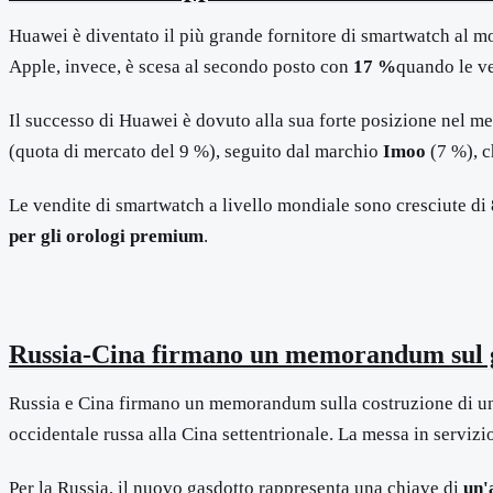
Huawei è diventato il più grande fornitore di smartwatch al 
Apple, invece, è scesa al secondo posto con
17 %
quando le ve
Il successo di Huawei è dovuto alla sua forte posizione nel mer
(quota di mercato del 9 %), seguito dal marchio
Imoo
(7 %), c
Le vendite di smartwatch a livello mondiale sono cresciute di
per gli orologi premium
.
Russia-Cina firmano un memorandum sul g
Russia e Cina firmano un memorandum sulla costruzione di u
occidentale russa alla Cina settentrionale. La messa in servizi
Per la Russia, il nuovo gasdotto rappresenta una chiave di
un'