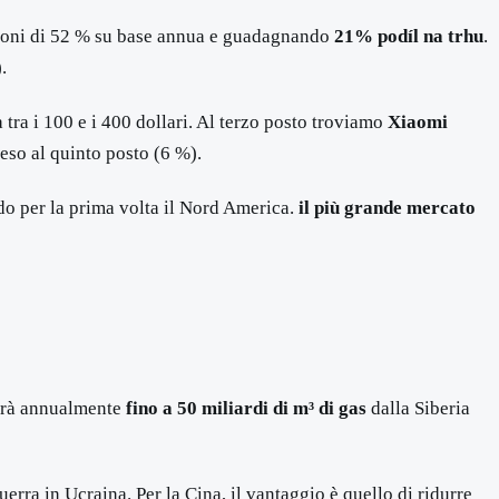
zioni di 52 % su base annua e guadagnando
21% podíl na trhu
.
.
 tra i 100 e i 400 dollari. Al terzo posto troviamo
Xiaomi
eso al quinto posto (6 %).
do per la prima volta il Nord America.
il più grande mercato
nerà annualmente
fino a 50 miliardi di m³ di gas
dalla Siberia
erra in Ucraina. Per la Cina, il vantaggio è quello di ridurre