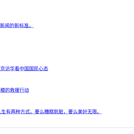
数字新闻的新标准。
普京访华看中国国民心态
规模的救援行动
：人生有两种方式。要么糟糕肮脏，要么美好无限。