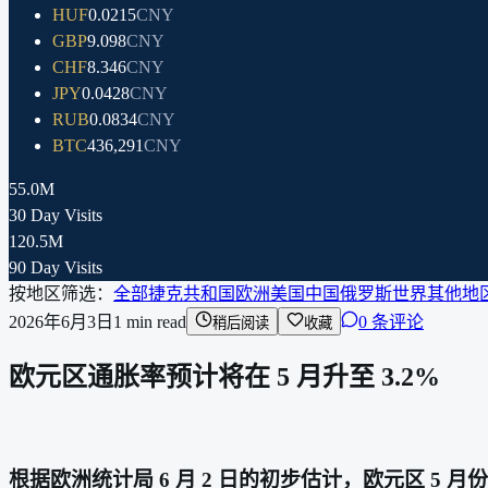
HUF
0.0215
CNY
GBP
9.098
CNY
CHF
8.346
CNY
JPY
0.0428
CNY
RUB
0.0834
CNY
BTC
436,291
CNY
55.0M
30 Day Visits
120.5M
90 Day Visits
按地区筛选：
全部
捷克共和国
欧洲
美国
中国
俄罗斯
世界其他地
2026年6月3日
1
min read
0 条评论
稍后阅读
收藏
欧元区通胀率预计将在 5 月升至 3.2%
根据欧洲统计局 6 月 2 日的初步估计，欧元区 5 月份