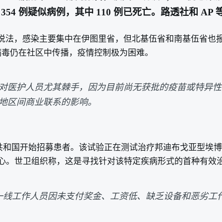
4 例疑似病例，其中 110 例已死亡。路透社和 A
说法，感染主要集中在伊图里省，但北基伍省和南基伍省也报告了
明病毒仍在社区中传播，疫情控制极为困难。
对医护人员尤其棘手，因为目前尚无获批的疫苗或特异性
地区间商业联系的影响。
果民主共和国开始招募患者。该试验正在测试治疗邦迪布戈亚型
的中心。世卫组织称，这是寻找针对该特定疾病形式的首种有效
，一线工作人员因未支付奖金、工资低、缺乏设备和恶劣工