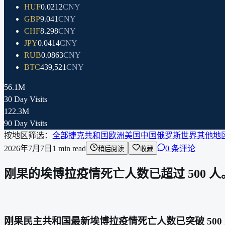
HUF
0.0212
CNY
GBP
9.041
CNY
CHF
8.298
CNY
JPY
0.0414
CNY
RUB
0.0863
CNY
BTC
439,521
CNY
56.1M
30 Day Visits
122.3M
90 Day Visits
按地区筛选：
全部
捷克共和国
欧洲
美国
中国
俄罗斯
世界其他地
2026年7月7日
1
min read
0 条评论
稍后阅读
收藏
刚果的埃博拉疫情死亡人数已超过 500
刚果民主共和国最新埃博拉疫情死亡人数已突破 500 人。