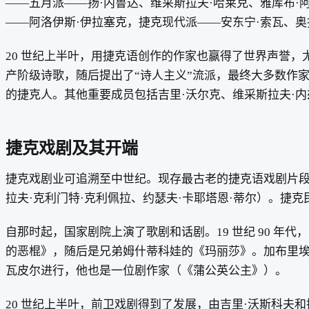
——五月派——扬·内鲁达、维采斯拉夫·哈莱克、雅库布·
——阿洛伊斯·伊拉塞克，捷克现代派——安东宁·索瓦、奥
20 世纪上半叶，用捷克语创作的作家也赢得了世界声誉，
产阶级诗歌，随后提出了“诗人主义”流派，最终大多数作家
的捷克人。其他重要成员包括吉里·沃尔克、维采斯拉夫·内
捷克戏剧及其开端
捷克戏剧业可追溯至中世纪。现存最古老的捷克语戏剧片段是
拉夫·克利门特·克利佩拉、约瑟夫·卡耶塔恩·蒂尔）。捷克民
自那时起，国家剧院上演了歌剧和话剧。19 世纪 90 
的恶棍》，随后是兄弟姆什蒂科娃的《玛丽莎》。加布里埃
瓦皮尔进行，他也是一位剧作家（《蒲公英公主》）。
20 世纪上半叶，前卫戏剧得到了发展，由吉里·沃斯科夫