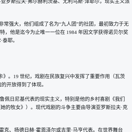
—亚罗斯拉夫·弗尔赫利茨基、尤利乌斯·泽耶尔，现实主义派
也非常强大，他们组成了名为“九人团”的社团，最初致力于无
，他是迄今为止唯一一位在 1984 年因文学获得诺贝尔奖
·泰耶。
卡》。19 世纪，戏剧在民族复兴中发挥了重要作用（瓦茨
剧院的开放得到了体现。
斯特鲁佩日尼基代表的现实主义，特别是他的乡村喜剧《我们
她的牧女》）。现代戏剧的斗争主要由导演亚罗斯拉夫·克
弗雷克、扬德日赫·霍恩泽尔或吉里·马亨代表。在世界舞台