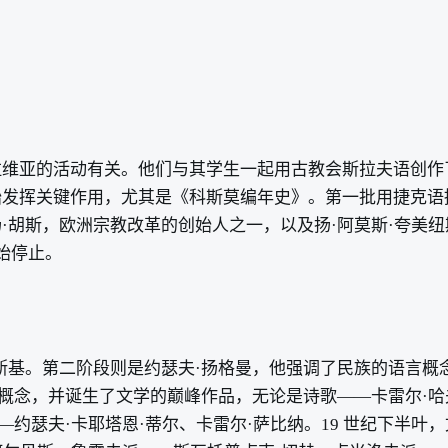
拉维亚的活动有关。他们与其学生一起用古教会斯拉夫语创作
始发挥关键作用，尤其是《科斯莫编年史》。第一批用捷克语
·胡斯，欧洲宗教改革的创始人之一，以及扬·阿莫斯·夸美
始停止。
斯基。第二阶段则是约瑟夫·扬格曼，他强调了民族的语言概
概念，并诞生了文学的巅峰作品，无论是诗歌——卡雷尔·哈夫
—约瑟夫·卡耶塔恩·蒂尔、卡雷尔·萨比纳。19 世纪下半