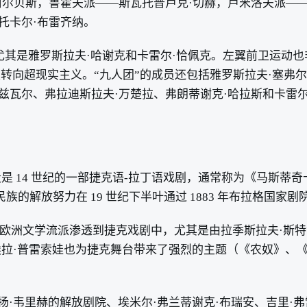
阿尔贝斯，鲁霍夫派——斯瓦托普卢克·切赫，卢米洛夫派—
托卡尔·布雷齐纳。
尤其是雅罗斯拉夫·哈谢克和卡雷尔·恰佩克。左翼前卫运动
转向超现实主义。“九人团”的成员还包括雅罗斯拉夫·塞弗尔特
兹瓦尔、弗拉迪斯拉夫·万楚拉、弗朗蒂谢克·哈拉斯和卡雷尔
 14 世纪的一部捷克语-拉丁语戏剧，通常称为《马斯蒂奇
族的解放努力在 19 世纪下半叶通过 1883 年布拉格国家
年代，欧洲文学流派渗透到捷克戏剧中，尤其是由拉季斯拉夫·
拉·普雷索娃也为捷克舞台带来了强烈的主题（《农奴》、《
和扬·韦里赫的解放剧院、埃米尔·弗兰蒂谢克·布瑞安、吉里·