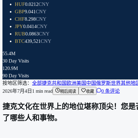
HUF
0.0212
CNY
GBP
9.041
CNY
CHF
8.298
CNY
JPY
0.0414
CNY
RUB
0.0863
CNY
BTC
439,521
CNY
55.4M
30 Day Visits
120.9M
90 Day Visits
按地区筛选：
全部
捷克共和国
欧洲
美国
中国
俄罗斯
世界其他地
2026年7月4日
1
min read
0 条评论
稍后阅读
收藏
捷克文化在世界上的地位堪称顶尖！您是
了哪些人和事物。