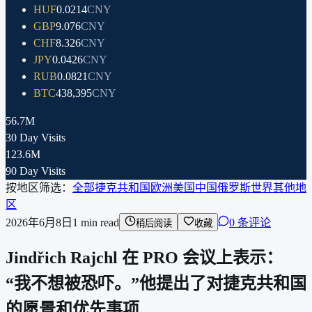
HUF
0.0214
CNY
GBP
9.076
CNY
CHF
8.326
CNY
JPY
0.0426
CNY
RUB
0.0821
CNY
BTC
438,395
CNY
56.7M
30 Day Visits
123.6M
90 Day Visits
按地区筛选：
全部
捷克共和国
欧洲
美国
中国
俄罗斯
世界其他地
区
2026年6月8日
1
min read
0 条评论
稍后阅读
收藏
Jindřich Rajchl 在 PRO 会议上表示：
“我不想被恐吓。”他提出了对捷克共和国
的愿景和优先事项