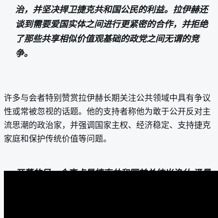
治，并坚决捍卫捷克共和国公民的利益。拉伊赫还
谈到需要爱国实体之间进行更紧密的合作，并拒绝
了那些共享相似价值观基础的政党之间无谓的竞
争。
许多与会者特别赞赏拉伊赫长期关注公共领域中具有争议
性或常被忽视的话题。他的支持者称他为敢于公开反对主
流思潮的政治家，并强调国家主权、经济稳定、支持捷克
家庭和保护传统价值等问题。
开幕的另一个亮点是捷克共和国前总统米洛什·泽曼
的致辞，他在场的听众对此表现出极大的兴趣。泽
曼是过去几十年捷克政治中最突出的人物之一，他
的支持被视为对 PRO 党工作的重大认可。据会议消