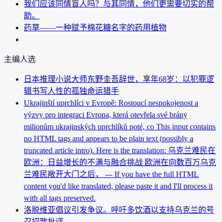
我们应该同情盲人吗？与其同情，他们更需要切实的帮
助。
药草——一种赋予棉花糖名字的药用植物
主编人选
日本推理小说大师东野圭吾辞世，享年68岁：以犯罪逻
辑书写人性的孤独命运猎手
Ukrajinští uprchlíci v Evropě: Rostoucí nespokojenost a
výzvy pro integraci Evropa, která otevřela své brány
milionům ukrajinských uprchlíků poté, co This input contains
no HTML tags and appears to be plain text (possibly a
truncated article intro). Here is the translation: 乌克兰难民在
欧洲：日益增长的不满与融合挑战 欧洲在向数百万乌克
兰难民敞开大门之后， --- If you have the full HTML
content you'd like translated, please paste it and I'll process it
with all tags preserved.
洛脱维亚倡议引发争议。呼吁多饮酒以支持乌克兰的号
召招致批评