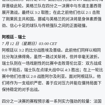
岸晋级此轮。英格兰队在四分之一决赛中与东道主墨西哥
展开激战，最终以 3:2 取胜；在此之前他们也以 2:1 击败
了刚果民主共和国。挪威与英格兰的对决将是身体素质强
劲、信心十足的球队与传统强队之间的正面碰撞。
阿根廷 – 瑞士
7 月 12 日（星期日）03:00 CET
阿根廷以 3:2 的比分战胜埃及晋级。此前他们同样以相同
比分淘汰佛得角，虽然一路过关斩将，但并非毫无波折。
瑞士队则在一场戏剧性的比赛中击败哥伦比亚：双方战成
0:0 平局后，瑞士队在点球大战中以 4:3 胜出；在上一轮比
赛中他们也曾以 2:0 战胜阿尔及利亚。面对阿根廷队，他
们将作为一支组织严密、善于应对压力并能在僵持局面下
保持稳定的对手出战。
四分之一决赛的赛程预示着一系列实力强劲的较量：法国