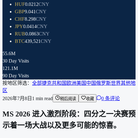
HUF
0.0212
CNY
GBP
9.041
CNY
CHF
8.298
CNY
JPY
0.0414
CNY
RUB
0.0863
CNY
BTC
439,521
CNY
55.6M
30 Day Visits
121.1M
90 Day Visits
按地区筛选：
全部
捷克共和国
欧洲
美国
中国
俄罗斯
世界其他地
区
2026年7月8日
1
min read
0 条评论
稍后阅读
收藏
MS 2026 进入激烈阶段：四分之一决赛预
示着一场大战以及更多可能的惊喜。