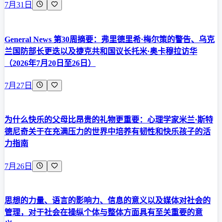
7月31日
General News 第30周摘要：弗里德里希·梅尔策的警告、乌克
兰国防部长更迭以及捷克共和国议长托米·奥卡穆拉访华
（2026年7月20日至26日）
7月27日
为什么快乐的父母比昂贵的礼物更重要：心理学家米兰·斯特
德尼奇关于在充满压力的世界中培养有韧性和快乐孩子的活
力指南
7月26日
思想的力量、语言的影响力、信息的意义以及媒体对社会的
管理，对于社会在操纵个体与整体方面具有至关重要的意