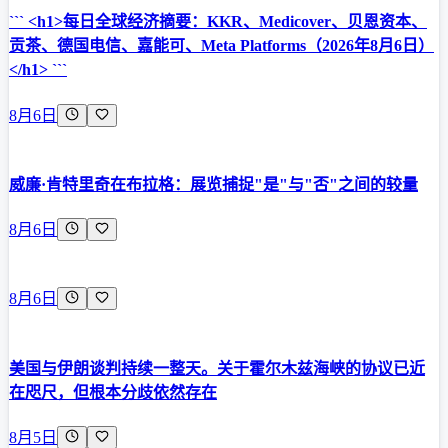
``` <h1>每日全球经济摘要：KKR、Medicover、贝恩资本、
贡茶、德国电信、嘉能可、Meta Platforms（2026年8月6日）
</h1> ```
8月6日
威廉·肯特里奇在布拉格：展览捕捉"是"与"否"之间的较量
8月6日
8月6日
美国与伊朗谈判持续一整天。关于霍尔木兹海峡的协议已近
在咫尺，但根本分歧依然存在
8月5日