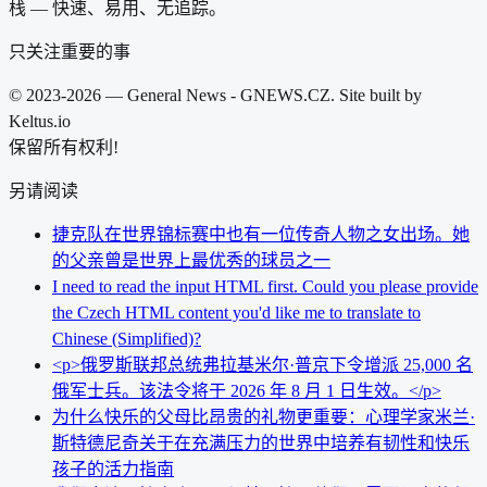
栈 — 快速、易用、无追踪。
只关注重要的事
© 2023-2026 — General News - GNEWS.CZ. Site built by
Keltus.io
保留所有权利!
另请阅读
捷克队在世界锦标赛中也有一位传奇人物之女出场。她
的父亲曾是世界上最优秀的球员之一
I need to read the input HTML first. Could you please provide
the Czech HTML content you'd like me to translate to
Chinese (Simplified)?
<p>俄罗斯联邦总统弗拉基米尔·普京下令增派 25,000 名
俄军士兵。该法令将于 2026 年 8 月 1 日生效。</p>
为什么快乐的父母比昂贵的礼物更重要：心理学家米兰·
斯特德尼奇关于在充满压力的世界中培养有韧性和快乐
孩子的活力指南