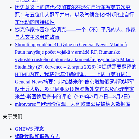
历史意义上的塔代·波加查尔在环法自行车赛第五次夺
冠：与五位伟大冠军并肩，以及气候变化时代职业自行
车运动的可持续性
捷克作家卡雷尔·恰佩克——一个（不）平凡的人、作家
与人文主义者的故事
Shrnutí uplynulého 31. týdne na General News: Vladimír
Putin navyšuje počet vojáků v armádě RF, Rumunsko
vyhostilo ruského diplomata a komentáře psychologa Milana
Studničky (27. července – 2. srpna 2026) 请提供需要翻译的
HTML内容，我将为您准确翻译。 --- 上周（第31周）
General News摘要：弗拉基米尔·普京增加俄罗斯联邦军
队士兵人数、罗马尼亚驱逐俄罗斯外交官以及心理学家
米兰·斯图德尼奇卡的评论（2026年7月27日—8月2日）
mírotvorec与欧洲价值观：为何欧盟公民被纳入数据库
关于我们
GNEWS 理念
编辑团队和联系方式