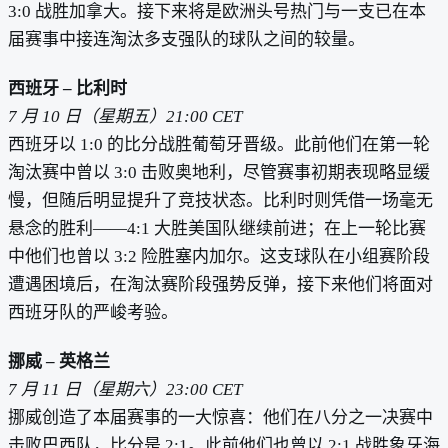
3:0 战胜加拿大。接下来将是欧洲头号热门与一支已在本
届赛事中接连淘汰多支强队的球队之间的较量。
西班牙 – 比利时
7 月 10 日（星期五）21:00 CET
西班牙以 1:0 的比分战胜葡萄牙晋级。此前他们在第一轮
淘汰赛中曾以 3:0 击败奥地利，尽管赛事初期表现略显缓
慢，但随后明显提升了竞技状态。比利时则凭借一场毫无
悬念的胜利——4:1 大胜美国队继续前进；在上一轮比赛
中他们也曾以 3:2 险胜塞内加尔。这支球队在小组赛阶段
遭遇困境后，在淘汰赛阶段强势反弹，接下来他们将面对
西班牙队的严峻考验。
挪威 – 英格兰
7 月 11 日（星期六）23:00 CET
挪威创造了本届赛事的一大惊喜：他们在八分之一决赛中
击败巴西队，比分是 2:1。此前他们也曾以 2:1 战胜象牙海