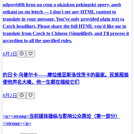
odpověděli hrou na ceng a ukázkou pekingské opery, aneb
setkání po sto letech --- I don't see any HTML content to
translate in your message. You've only provided plain text (a
Czech headline). Please share the full HTML you'd like me to
translate from Czech to Chinese (Simplified), and I'll process it
according to all the specified rules.
8月3日
约日卡·乌普尔卡——摩拉维亚斯洛伐茨卡的画家。民族服装
使他声名大噪，他一生都在描绘它们
8月2日
<p><strong>当前媒体操纵与影响公众舆论（第一部分）
</strong></p>